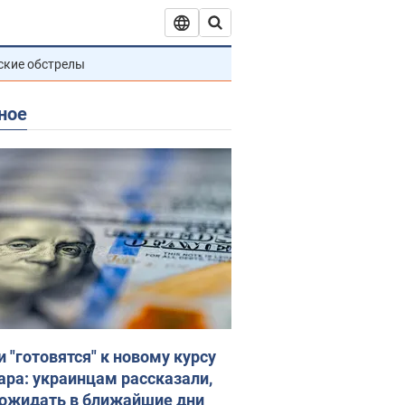
ские обстрелы
ное
и "готовятся" к новому курсу
ара: украинцам рассказали,
 ожидать в ближайшие дни