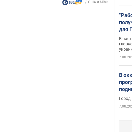
США и МВФ...
"Раб
полу
для 
докл
В част
новы
главн
украи
7.08.20
В ок
прог
подн
виде
Город,
7.08.20