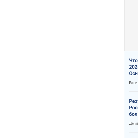
Что
202
Осн
нов
Васи
Рез
Рос
бол
Дмит