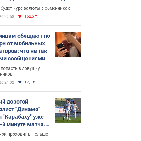
 будет курс валюты в обменниках
152,5 т.
26 22:58
инцам обещают по
грн от мобильных
аторов: что не так
ими сообщениями
 попасть в ловушку
ников
17,0 т.
26 21:02
й дорогой
олист "Динамо"
л "Карабаху" уже
0-й минуте матча.
о
нок проходит в Польше