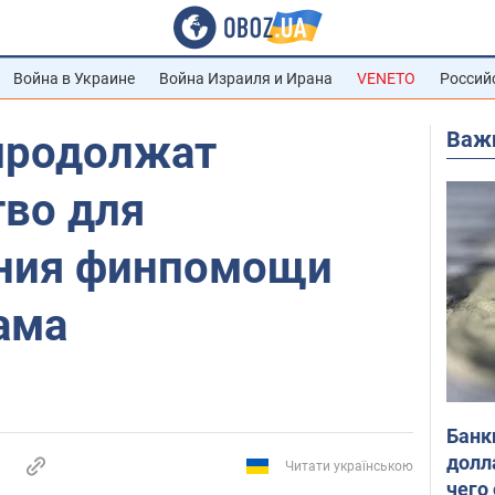
Война в Украине
Война Израиля и Ирана
VENETO
Россий
Важ
продолжат
тво для
ния финпомощи
ама
Банк
долл
Читати українською
чего