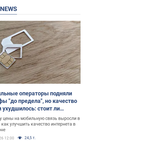
P NEWS
льные операторы подняли
фы "до предела", но качество
и ухудшилось: стоит ли
ваться на цены
у цены на мобильную связь выросли в
 как улучшить качество интернета в
оне
24,5 т.
26 12:00