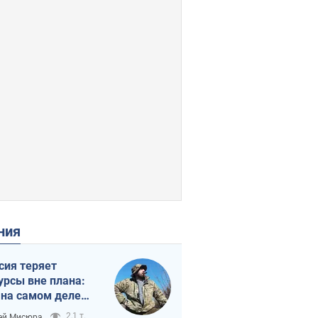
ения
сия теряет
урсы вне плана:
 на самом деле
тует темп войны
2,1 т.
ей Мисюра