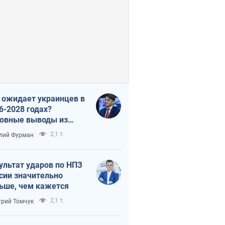
 ожидает украинцев в
6-2028 годах?
овные выводы из
ых прогнозов от НБУ
2,1 т.
лий Фурман
ультат ударов по НПЗ
сии значительно
ьше, чем кажется
2,1 т.
рий Томчук