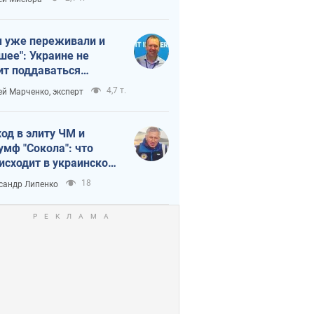
 уже переживали и
шее": Украине не
ит поддаваться
аянию из-за
4,7 т.
ей Марченко, эксперт
етного террора
од в элиту ЧМ и
умф "Сокола": что
исходит в украинском
кее
18
сандр Липенко