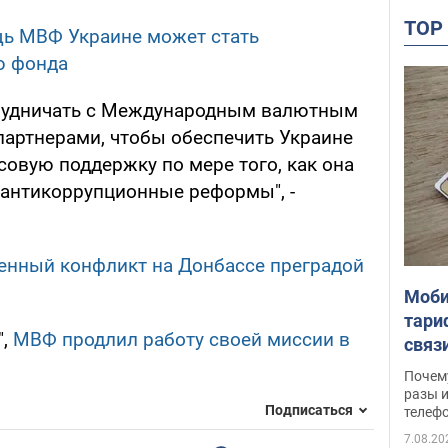
TO
ь МВФ Украине может стать
ю фонда
рудничать с Международным валютным
артнерами, чтобы обеспечить Украине
овую поддержку по мере того, как она
 антикоррупционные реформы", -
енный конфликт на Донбассе преградой
Моби
тари
",
МВФ продлил работу своей миссии в
связ
жало
Почем
разы и
Подписаться
телеф
7.08.20