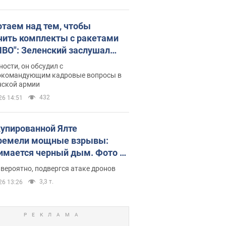
отаем над тем, чтобы
чить комплекты с ракетами
ПВО": Зеленский заслушал
ад Драпатого и объявил о
ности, он обсудил с
х мерах
окомандующим кадровые вопросы в
нской армии
432
26 14:51
купированной Ялте
ремели мощные взрывы:
имается черный дым. Фото и
о
 вероятно, подвергся атаке дронов
3,3 т.
26 13:26