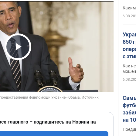
Каким
6.08.20
Укра
850 
опер
Play Video
с эт
Как не
мошен
6.08.20
Самы
футб
заби
на 1
рсе главного – подпишитесь на Новини на
Виде
Поеди