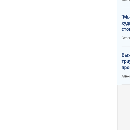
"Мы
худ
сто
отч
Серг
рак
Вых
три
про
хок
Алек