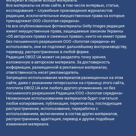
материал в первом абзаце материала.
Все материалы на этом сайте, в том числе интервью, статьи,
исследования – служебные произведения журналистов
редакции, исключительные имущественные права на которые
принадлежат ООО «Золотая середина».
На все опубликованные фотоматериалы Getty Images редакция
имеет имущественные права, защищаемые законом Украины
«Об авторских правах и смежных правах», никто не имеет права
без письменного разрешения ООО «Золотая середина» их
использовать, они не подлежат дальнейшему воспроизводству,
переводу, распространению в любой форме.
Редакция OBOZ.UA может не разделять точку зрения,
изложенную в авторском материале. За достоверность
информации, размещенной в рекламных материалах,
ответственность несет рекламодатель.
Запрещено использование материалов размещенных на этом
сайте, даже с указанием гиперссылки на страницу этого сайта,
логотипа OBOZ.UA или любого другого упоминания, но без
письменного разрешения Редакции/ООО «Золотая середина»
Незаконным использованием материалов будет считаться:
любое копирование, публикация, перепечатка, последующее
распространение, использование, переработка с
использованием, включением в состав других материалов,
распространение, адаптация, перевод и другие подобные
изменения материала.