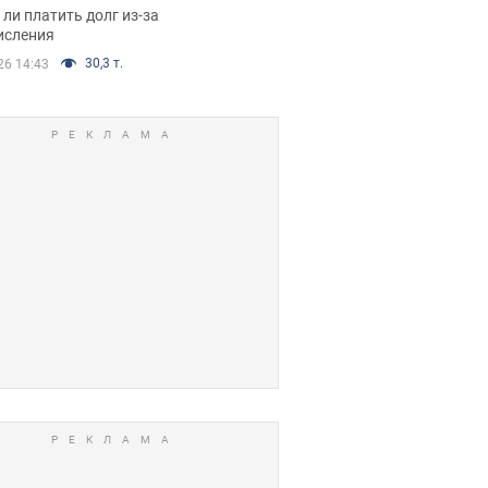
я вынес
ли платить долг из-за
иданное решение
исления
30,3 т.
26 14:43