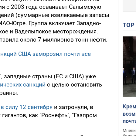
ия с 2003 года осваивает Салымскую
дений (суммарные извлекаемые запасы
МАО-Югре. Группа включает Западно-
TO
кое и Ваделыпское месторождения.
тавила около 7 миллионов тонн нефти.
санкций США заморозил почти все
", западные страны (ЕС и США) уже
ических санкций
с целью остановить
раины.
Крем
 в силу 12 сентября
и затронули, в
возм
 гигантов, как "Роснефть", "Газпром
почт
Укра
Мнение
баллис