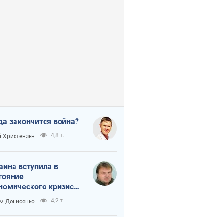
да закончится война?
4,8 т.
 Христензен
аина вступила в
тояние
номического кризиса.
ь ли свет в конце
4,2 т.
м Денисенко
неля?