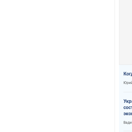
Ког
Юрий
Укр
сос
эко
Ест
Вади
тун