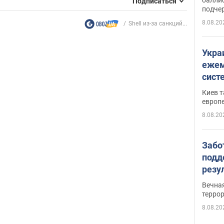
Подписаться
подче
8.08.20
Shell из-за санкций...
Укра
ежем
сист
Зеле
Киев т
европ
8.08.20
Забо
подд
резу
обла
Вечна
киев
терро
8.08.20