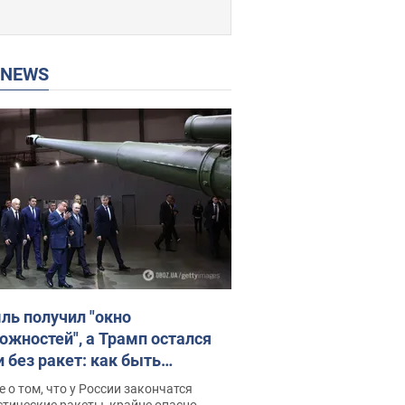
P NEWS
ль получил "окно
ожностей", а Трамп остался
и без ракет: как быть
ине? Интервью с Мельником
 о том, что у России закончатся
тические ракеты, крайне опасно,