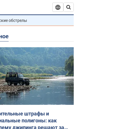
ские обстрелы
ное
ительные штрафы и
иальные полигоны: как
лему джипинга решают за