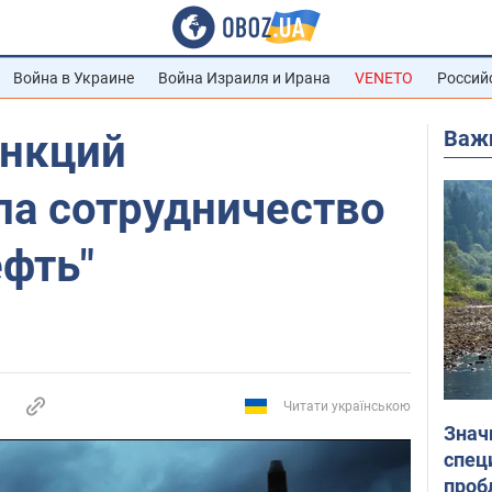
Война в Украине
Война Израиля и Ирана
VENETO
Россий
Важ
анкций
ла сотрудничество
ефть"
Читати українською
Знач
спец
проб