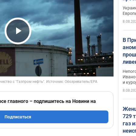
гран
Украин
Европ
8.08.20
Play Video
В Пр
аном
прош
ливе
прев
Непог
Виде
Ивано
и кур
8.08.20
рсе главного – подпишитесь на Новини на
Женщ
729 т
Подписаться
газ 
неис