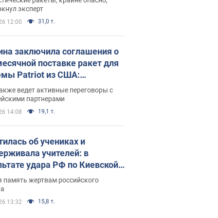
ркнул эксперт
31,0 т.
26 12:00
ина заключила соглашения о
есячной поставке ракет для
емы Patriot из США:
нский раскрыл подробности
акже ведет активные переговоры с
ейскими партнерами
19,1 т.
26 14:08
тилась об учениках и
ерживала учителей: в
льтате удара РФ по Киевской
сти погибли директор
я память жертвам российского
ского лицея, её муж и внук
ра
15,8 т.
26 13:32