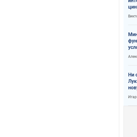
инт
цин
или
Викт
Тра
Мин
фун
усл
вое
Алек
Ни 
Лук
нов
Игар