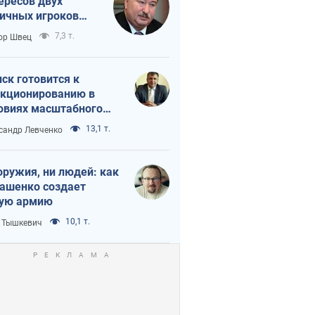
ересов двух
ичных игроков
 тайный план
7,3 т.
ор Швец
мпа и Путина?
ск готовится к
кционированию в
овиях масштабного
нного кризиса
13,1 т.
сандр Левченко
оружия, ни людей: как
ашенко создает
ую армию
10,1 т.
 Тышкевич