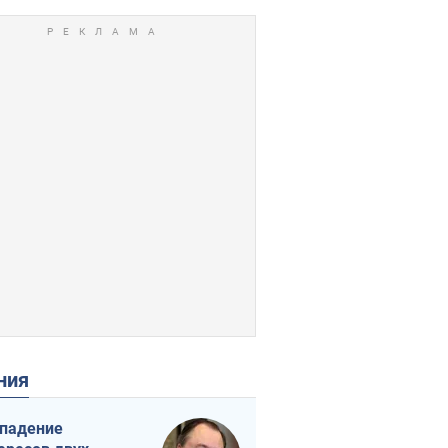
ения
падение