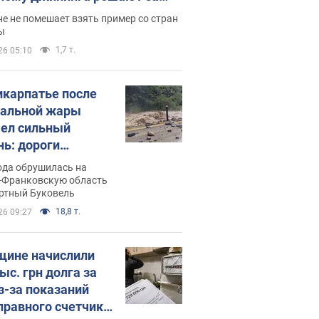
ицей
е не помешает взять пример со стран
ы
1,7 т.
26 05:10
икарпатье после
альной жары
ел сильный
нь: дороги
ратились в реки.
ода обрушилась на
о
-Франковскую область
ортный Буковель
18,8 т.
26 09:27
ине начислили
ыс. грн долга за
из-за показаний
правного счетчика: