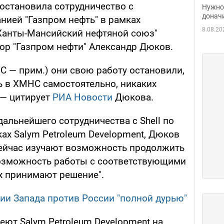
судь
иостановила сотрудничество с
Нужно 
неож
донач
нией "Газпром нефть" в рамках
8.08.20
Ханты-Мансийский нефтяной союз"
ор "Газпром нефти" Александр Дюков.
С — прим.) они свою работу остановили,
 в ХМНС самостоятельно, никаких
 — цитирует
РИА Новости
Дюкова.
альнейшего сотрудничества с Shell по
ах Salym Petroleum Development, Дюков
 сейчас изучают возможность продолжить
озможность работы с соответствующими
их принимают решение".
ии Запада против России "полной дурью"
деют Salym Petroleum Development на