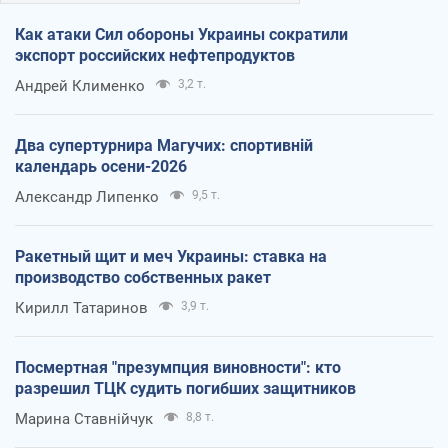
Как атаки Сил обороны Украины сократили
экспорт российских нефтепродуктов
Андрей Клименко
3,2 т.
Два супертурнира Магучих: спортивній
календарь осени-2026
Александр Липенко
9,5 т.
Ракетный щит и меч Украины: ставка на
производство собственных ракет
Кирилл Татаринов
3,9 т.
Посмертная "презумпция виновности": кто
разрешил ТЦК судить погибших защитников
Марина Ставнійчук
8,8 т.