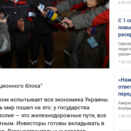
6.08.20
С 1 
повы
раск
Однов
педаг
увелич
7.08.20
«Нам
ционного блока"
отве
пере
ком испытывает вся экономика Украины.
Patri
Амери
ь мир пошел на это: у государства
боепр
олия — это железнодорожные пути, все
7.08.20
тным. Инвесторы готовы вкладывать в