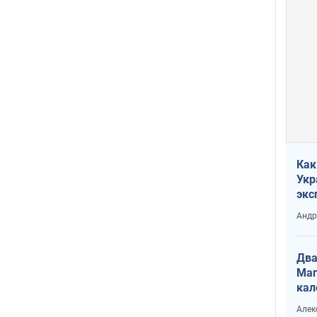
Как
Укр
экс
неф
Андр
Два
Маг
кал
Алек