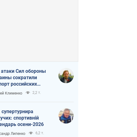
 атаки Сил обороны
аины сократили
порт российских
тепродуктов
2,2 т.
ей Клименко
 супертурнира
учих: спортивній
ендарь осени-2026
6,2 т.
сандр Липенко