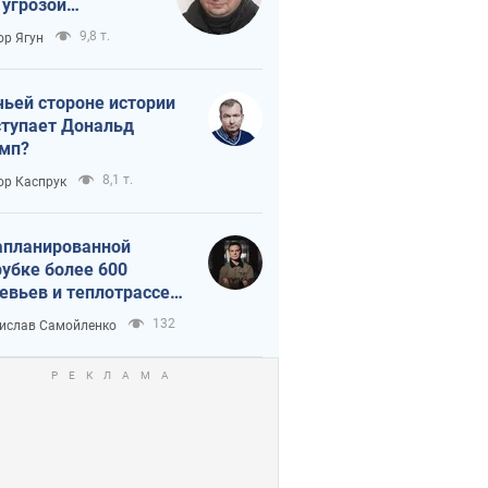
 угрозой
тическая
9,8 т.
ор Ягун
истика
чьей стороне истории
тупает Дональд
мп?
8,1 т.
ор Каспрук
апланированной
убке более 600
евьев и теплотрассе:
 происходит на
132
ислав Самойленко
емках в Киеве