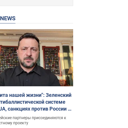
P NEWS
ита нашей жизни": Зеленский
нтибаллистической системе
JA, санкциях против России и
ержке аграриев. Видео
ейские партнеры присоединяются к
стному проекту