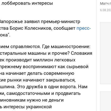
 лоббировать интересы
Матч 
6.08.20
 Запорожье заявил премьер-министр
ства Борис Колесников, сообщает
пресс-
ока".
нием справляются. Где машиностроение:
 стиральные машины и прочее? Словакия
век производит миллион легковых
-прежнему воспринимают как сырьевой
ана начинает делать современную
кие рынки начинают закрываться,
шлина. Это дружба в одни ворота. Нам
и, самодостаточными и продвигать
чиновникам нужно не деньги
ь интересы украинской