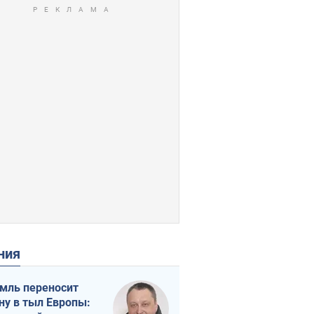
ения
мль переносит
ну в тыл Европы: