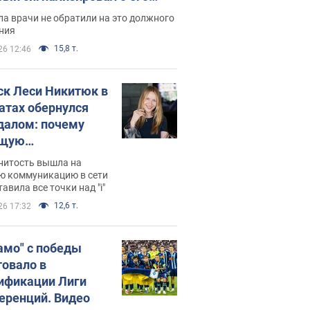
ессивном" раке
а врачи не обратили на это должного
ния
15,8 т.
26 12:46
ск Леси Никитюк в
атах обернулся
далом: почему
ущую
раведливо
нитость вышла на
йтили
ю коммуникацию в сети
тавила все точки над "i"
12,6 т.
26 17:32
амо" с победы
товало в
ификации Лиги
еренций. Видео