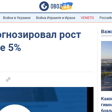
Война в Украине
Война Израиля и Ирана
VENETO
Россий
Важ
огнозировал рост
е 5%
Како
гимн
боял