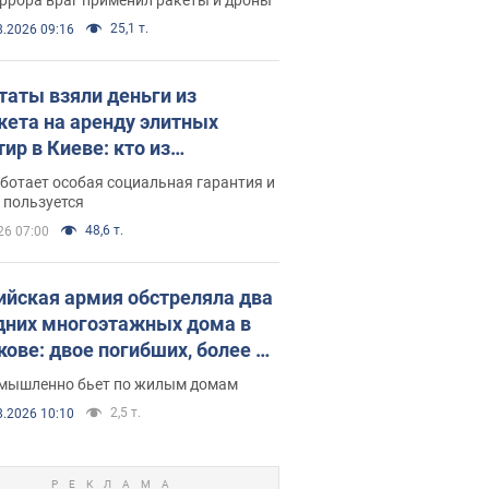
25,1 т.
8.2026 09:16
таты взяли деньги из
ета на аренду элитных
ир в Киеве: кто из
аментариев просил средства
ботает особая социальная гарантия и
е поселился
 пользуется
48,6 т.
26 07:00
ийская армия обстреляла два
дних многоэтажных дома в
кове: двое погибших, более 20
радавших
умышленно бьет по жилым домам
2,5 т.
8.2026 10:10