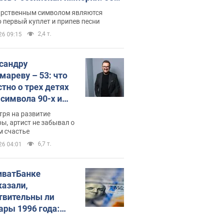
 не рассказывают в школе
арственным символом являются
 первый куплет и припев песни
2,4 т.
26 09:15
сандру
мареву – 53: что
стно о трех детях
-символа 90-х и
они выглядят
тря на развитие
ы, артист не забывал о
м счастье
6,7 т.
26 04:01
иватБанке
казали,
твительны ли
ары 1996 года: