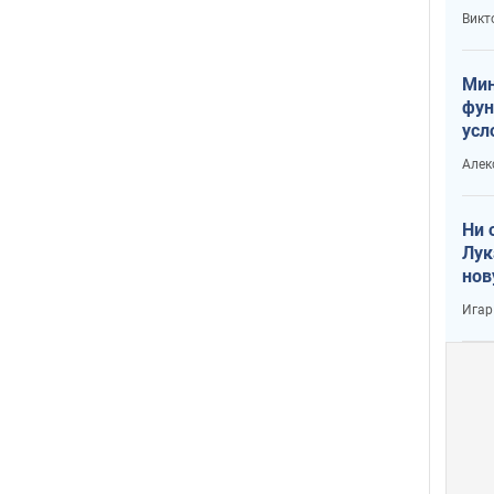
или
Викт
Тра
Мин
фун
усл
вое
Алек
Ни 
Лук
нов
Игар