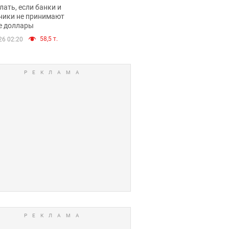
имают ли
лать, если банки и
нники и банки
ники не принимают
е доллары
е купюры
58,5 т.
26 02:20