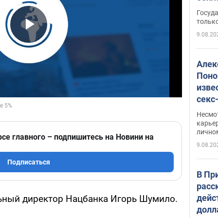
этом
Госуд
только
9.08.20
Play Video
Алек
Поно
изве
секс
как 
Несмо
карьер
лично
рсе главного – подпишитесь на Новини на
9.08.20
Подписаться
В Пр
расс
дейс
ьный директор Нацбанка Игорь Шумило.
долл