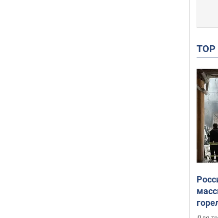
TO
Росс
масс
горе
есть
Для те