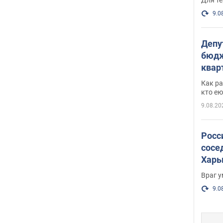
9.0
Депу
бюдж
кварт
парл
Как ра
и гд
кто ею
9.08.20
Росс
сосе
Харь
пост
Враг 
9.0