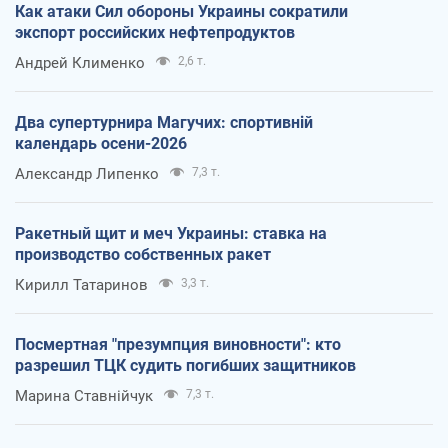
Как атаки Сил обороны Украины сократили
экспорт российских нефтепродуктов
Андрей Клименко
2,6 т.
Два супертурнира Магучих: спортивній
календарь осени-2026
Александр Липенко
7,3 т.
Ракетный щит и меч Украины: ставка на
производство собственных ракет
Кирилл Татаринов
3,3 т.
Посмертная "презумпция виновности": кто
разрешил ТЦК судить погибших защитников
Марина Ставнійчук
7,3 т.