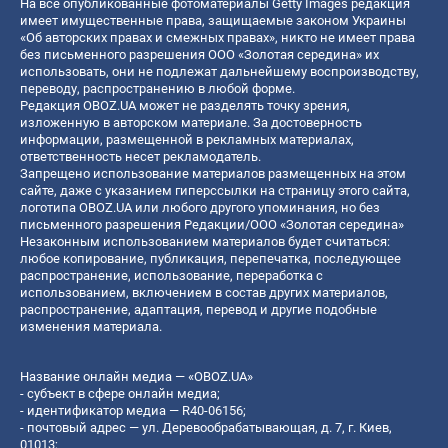
На все опубликованные фотоматериалы Getty Images редакция
имеет имущественные права, защищаемые законом Украины
«Об авторских правах и смежных правах», никто не имеет права
без письменного разрешения ООО «Золотая середина» их
использовать, они не подлежат дальнейшему воспроизводству,
переводу, распространению в любой форме.
Редакция OBOZ.UA может не разделять точку зрения,
изложенную в авторском материале. За достоверность
информации, размещенной в рекламных материалах,
ответственность несет рекламодатель.
Запрещено использование материалов размещенных на этом
сайте, даже с указанием гиперссылки на страницу этого сайта,
логотипа OBOZ.UA или любого другого упоминания, но без
письменного разрешения Редакции/ООО «Золотая середина»
Незаконным использованием материалов будет считаться:
любое копирование, публикация, перепечатка, последующее
распространение, использование, переработка с
использованием, включением в состав других материалов,
распространение, адаптация, перевод и другие подобные
изменения материала.
Название онлайн медиа — «OBOZ.UA»
- субъект в сфере онлайн медиа;
- идентификатор медиа — R40-06156;
- почтовый адрес — ул. Деревообрабатывающая, д. 7, г. Киев,
01013;