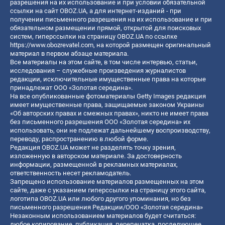
разрешения на их использование и при условии обязательной
ссылки на сайт OBOZ.UA, а для интернет-изданий - при
получении письменного разрешения на их использование и при
обязательном размещении прямой, открытой для поисковых
систем, гиперссылки на страницу OBOZ.UA по ссылке
https://www.obozrevatel.com
, на которой размещен оригинальный
материал в первом абзаце материала.
Все материалы на этом сайте, в том числе интервью, статьи,
исследования – служебные произведения журналистов
редакции, исключительные имущественные права на которые
принадлежат ООО «Золотая середина».
На все опубликованные фотоматериалы Getty Images редакция
имеет имущественные права, защищаемые законом Украины
«Об авторских правах и смежных правах», никто не имеет права
без письменного разрешения ООО «Золотая середина» их
использовать, они не подлежат дальнейшему воспроизводству,
переводу, распространению в любой форме.
Редакция OBOZ.UA может не разделять точку зрения,
изложенную в авторском материале. За достоверность
информации, размещенной в рекламных материалах,
ответственность несет рекламодатель.
Запрещено использование материалов размещенных на этом
сайте, даже с указанием гиперссылки на страницу этого сайта,
логотипа OBOZ.UA или любого другого упоминания, но без
письменного разрешения Редакции/ООО «Золотая середина»
Незаконным использованием материалов будет считаться:
любое копирование, публикация, перепечатка, последующее