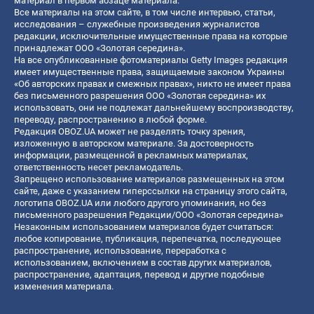
материал в первом абзаце материала.
Все материалы на этом сайте, в том числе интервью, статьи,
исследования – служебные произведения журналистов
редакции, исключительные имущественные права на которые
принадлежат ООО «Золотая середина».
На все опубликованные фотоматериалы Getty Images редакция
имеет имущественные права, защищаемые законом Украины
«Об авторских правах и смежных правах», никто не имеет права
без письменного разрешения ООО «Золотая середина» их
использовать, они не подлежат дальнейшему воспроизводству,
переводу, распространению в любой форме.
Редакция OBOZ.UA может не разделять точку зрения,
изложенную в авторском материале. За достоверность
информации, размещенной в рекламных материалах,
ответственность несет рекламодатель.
Запрещено использование материалов размещенных на этом
сайте, даже с указанием гиперссылки на страницу этого сайта,
логотипа OBOZ.UA или любого другого упоминания, но без
письменного разрешения Редакции/ООО «Золотая середина»
Незаконным использованием материалов будет считаться:
любое копирование, публикация, перепечатка, последующее
распространение, использование, переработка с
использованием, включением в состав других материалов,
распространение, адаптация, перевод и другие подобные
изменения материала.