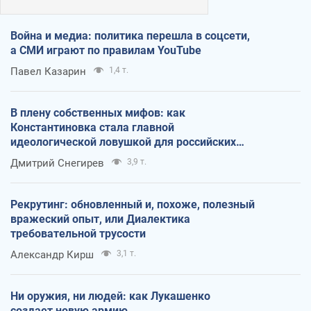
Война и медиа: политика перешла в соцсети,
а СМИ играют по правилам YouTube
Павел Казарин
1,4 т.
В плену собственных мифов: как
Константиновка стала главной
идеологической ловушкой для российских
оккупантов
Дмитрий Снегирев
3,9 т.
Рекрутинг: обновленный и, похоже, полезный
вражеский опыт, или Диалектика
требовательной трусости
Александр Кирш
3,1 т.
Ни оружия, ни людей: как Лукашенко
создает новую армию