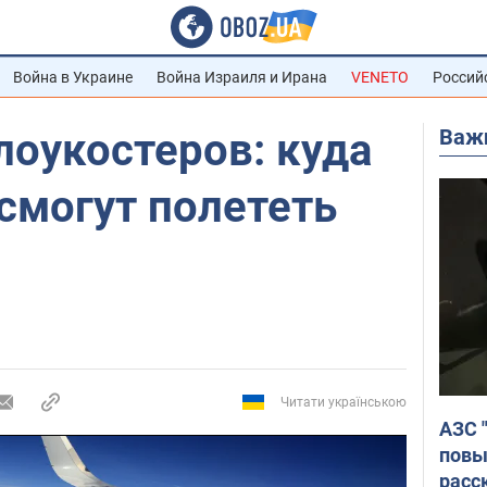
Война в Украине
Война Израиля и Ирана
VENETO
Россий
Важ
лоукостеров: куда
 смогут полететь
Читати українською
АЗС 
повы
расс