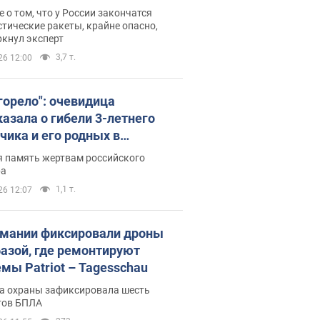
ине? Интервью с Мельником
 о том, что у России закончатся
тические ракеты, крайне опасно,
ркнул эксперт
3,7 т.
26 12:00
 горело": очевидица
казала о гибели 3-летнего
чика и его родных в
льтате атаки РФ на Киевскую
я память жертвам российского
сть. Видео и фото
ра
1,1 т.
26 12:07
рмании фиксировали дроны
базой, где ремонтируют
емы Patriot – Tagesschau
а охраны зафиксировала шесть
тов БПЛА