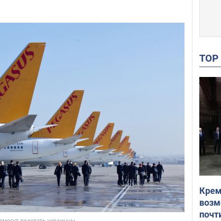
TO
Крем
возм
почт