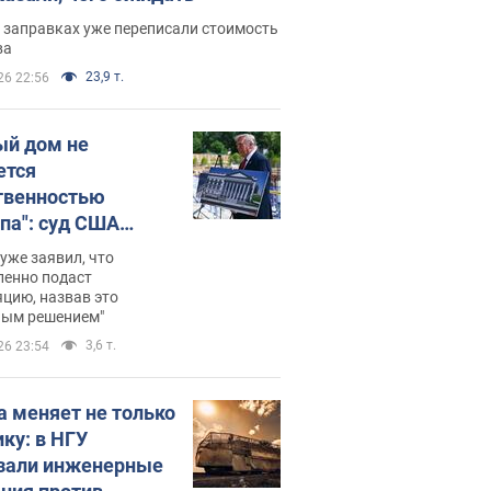
 заправках уже переписали стоимость
ва
23,9 т.
26 22:56
ый дом не
ется
твенностью
па": суд США
становил
уже заявил, что
ительство
ленно подаст
цию, назвав это
ного зала
ным решением"
мостью 400 млн
3,6 т.
26 23:54
аров
а меняет не только
ику: в НГУ
зали инженерные