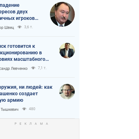
падение
ересов двух
ичных игроков
 тайный план
3,6 т.
ор Швец
мпа и Путина?
ск готовится к
кционированию в
овиях масштабного
нного кризиса
7,1 т.
сандр Левченко
оружия, ни людей: как
ашенко создает
ую армию
480
 Тышкевич