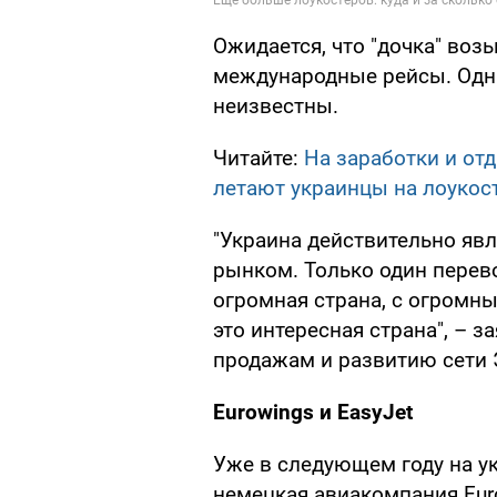
Ожидается, что "дочка" возь
международные рейсы. Одн
неизвестны.
Читайте:
На заработки и от
летают украинцы на лоукос
"Украина действительно яв
рынком. Только один перево
огромная страна, с огромн
это интересная страна", – з
продажам и развитию сети 
Eurowings и EasyJet
Уже в следующем году на у
немецкая авиакомпания Euro