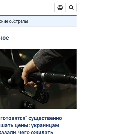
ские обстрелы
ное
"готовятся" существенно
шать цены: украинцам
казали, чего ожидать