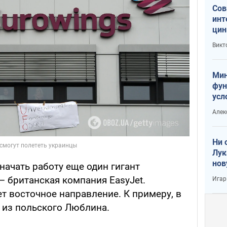
Сов
инт
цин
или
Викт
Тра
Мин
фун
усл
вое
Алек
Ни 
Лук
нов
начать работу еще один гигант
 британская компания EasyJet.
Игар
т восточное направление. К примеру, в
 из польского Люблина.