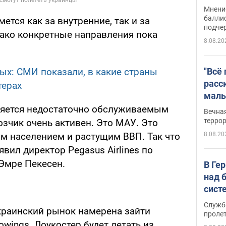
Укра
Мнение
баллис
мется как за внутренние, так и за
подче
ако конкретные направления пока
8.08.20
"Всё
дых: СМИ показали, в какие страны
расс
терах
маль
резу
ляется недостаточно обслуживаемым
Вечна
обла
терро
зчик очень активен. Это МАУ. Это
8.08.20
ым населением и растущим ВВП. Так что
аявил директор Pegasus Airlines по
Эмре Пекесен.
В Ге
над 
сист
Служб
краинский рынок намерена зайти
проле
wings. Лоукостер будет летать из