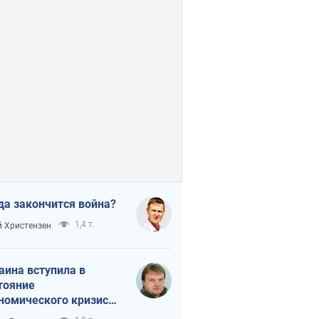
да закончится война?
1,4 т.
 Христензен
аина вступила в
тояние
номического кризиса.
ь ли свет в конце