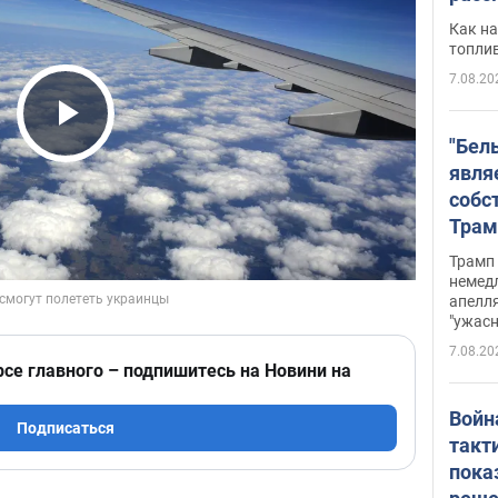
Как на
топли
7.08.20
Play Video
"Бел
явля
собс
Трам
прио
Трамп 
стро
немед
апелля
баль
"ужас
стои
7.08.20
долл
рсе главного – подпишитесь на Новини на
Войн
Подписаться
такт
пока