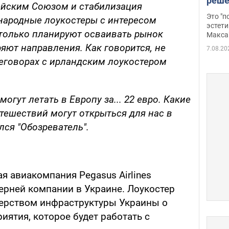
реше
ейским Союзом и стабилизация
росс
Это "
ародные лоукостеры с интересом
дрон
эстети
 только планируют осваивать рынок
Макса
ряют направления. Как говорится, не
7.08.20
ереговорах с ирландским лоукостером
огут летать в Европу за... 22 евро. Какие
ешествий могут открыться для нас в
ся "Обозреватель".
я авиакомпания Pegasus Airlines
ерней компании в Украине. Лоукостер
терством инфраструктуры Украины о
иятия, которое будет работать с