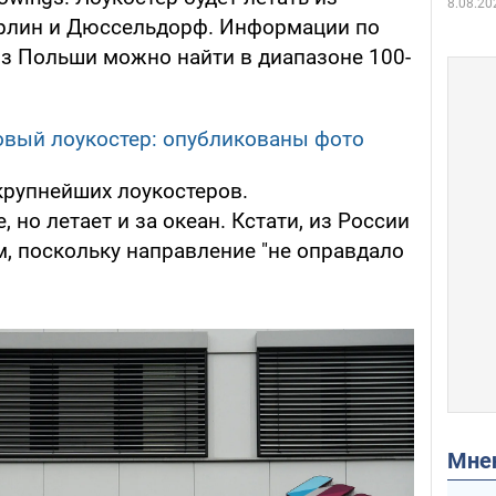
8.08.20
ерлин и Дюссельдорф. Информации по
из Польши можно найти в диапазоне 100-
овый лоукостер: опубликованы фото
 крупнейших лоукостеров.
 но летает и за океан. Кстати, из России
м, поскольку направление "не оправдало
Мн