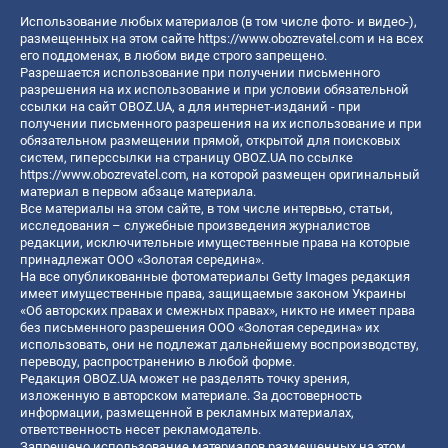
Использование любых материалов (в том числе фото- и видео-),
размещенных на этом сайте
https://www.obozrevatel.com
и на всех
его поддоменах, в любом виде строго запрещено.
Разрешается использование при получении письменного
разрешения на их использование и при условии обязательной
ссылки на сайт OBOZ.UA, а для интернет-изданий - при
получении письменного разрешения на их использование и при
обязательном размещении прямой, открытой для поисковых
систем, гиперссылки на страницу OBOZ.UA по ссылке
https://www.obozrevatel.com
, на которой размещен оригинальный
материал в первом абзаце материала.
Все материалы на этом сайте, в том числе интервью, статьи,
исследования – служебные произведения журналистов
редакции, исключительные имущественные права на которые
принадлежат ООО «Золотая середина».
На все опубликованные фотоматериалы Getty Images редакция
имеет имущественные права, защищаемые законом Украины
«Об авторских правах и смежных правах», никто не имеет права
без письменного разрешения ООО «Золотая середина» их
использовать, они не подлежат дальнейшему воспроизводству,
переводу, распространению в любой форме.
Редакция OBOZ.UA может не разделять точку зрения,
изложенную в авторском материале. За достоверность
информации, размещенной в рекламных материалах,
ответственность несет рекламодатель.
Запрещено использование материалов размещенных на этом