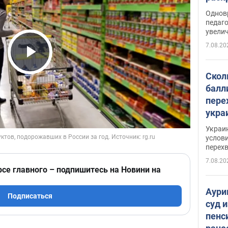
Однов
педаг
увелич
7.08.20
Play Video
Скол
балл
пере
укра
июле
Украи
назв
услови
перех
7.08.20
рсе главного – подпишитесь на Новини на
Аури
Подписаться
суд 
пенс