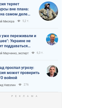
сия теряет
урсы вне плана:
 на самом деле
тует темп войны
5,2 т.
ей Мисюра
 уже переживали и
шее": Украине не
ит поддаваться
аянию из-за
6,3 т.
ей Марченко, эксперт
етного террора
ад проспал угрозу:
сия может проверить
О войной
276
ид Невзлин