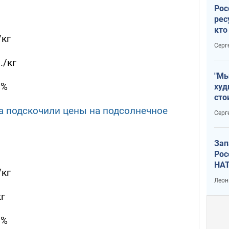
Рос
рес
кто
/кг
дик
Серг
./кг
"Мы
0%
худ
сто
отч
за подскочили цены на подсолнечное
Серг
рак
Зап
Рос
НАТ
/кг
Леон
кг
1%