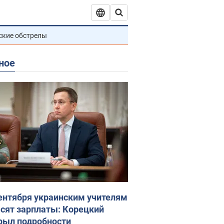
ские обстрелы
ное
сентября украинским учителям
сят зарплаты: Корецкий
рыл подробности