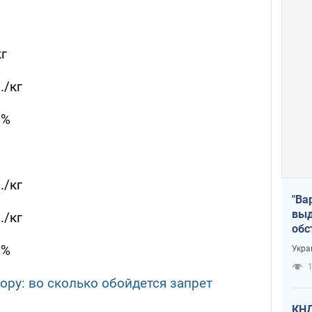
кг
./кг
1%
./кг
"Ва
выд
./кг
обс
дро
6%
Укра
офи
1
ору: во сколько обойдется запрет
КНД