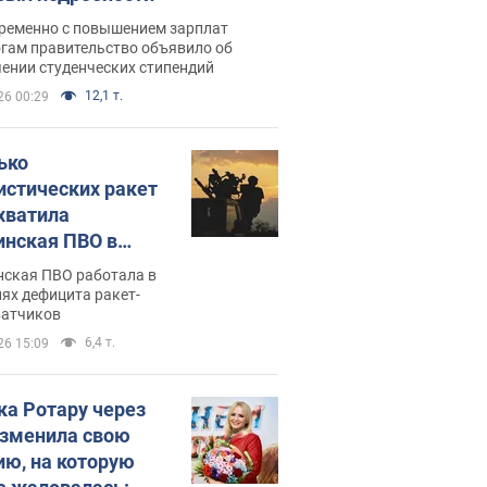
ременно с повышением зарплат
огам правительство объявило об
ении студенческих стипендий
12,1 т.
26 00:29
ько
истических ракет
хватила
инская ПВО в
: в Минобороны
нская ПВО работала в
али цифру
ях дефицита ракет-
ватчиков
6,4 т.
26 15:09
ка Ротару через
изменила свою
ию, на которую