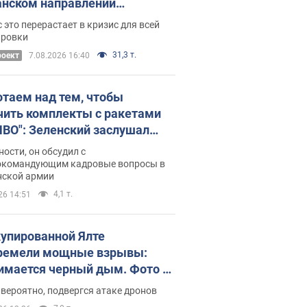
нском направлении
ический дискомфорт: как это
 это перерастает в кризис для всей
ось
ировки
31,3 т.
роект
7.08.2026 16:40
отаем над тем, чтобы
чить комплекты с ракетами
ПВО": Зеленский заслушал
ад Драпатого и объявил о
ности, он обсудил с
х мерах
окомандующим кадровые вопросы в
нской армии
4,1 т.
26 14:51
купированной Ялте
ремели мощные взрывы:
имается черный дым. Фото и
о
 вероятно, подвергся атаке дронов