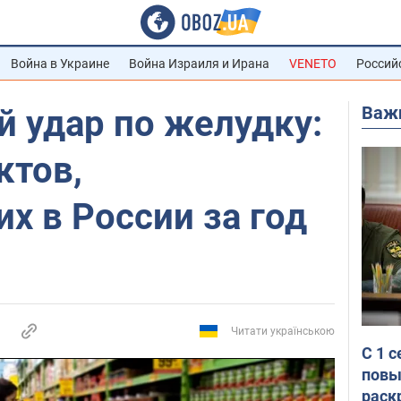
Война в Украине
Война Израиля и Ирана
VENETO
Россий
Важ
 удар по желудку:
ктов,
х в России за год
Читати українською
С 1 
повы
раск