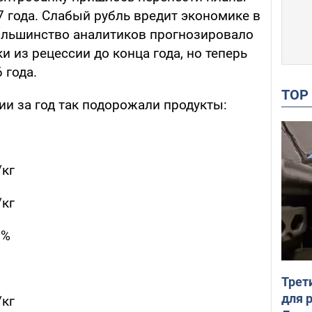
7 года. Слабый рубль вредит экономике в
ольшинство аналитиков прогнозировало
 из рецессии до конца года, но теперь
 года.
TO
ии за год так подорожали продукты:
/кг
/кг
2%
Трет
для 
/кг