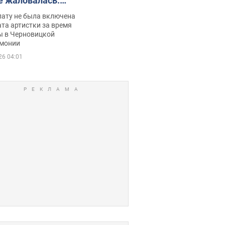
е жаловалась:
ько получала
лату не была включена
ца
та артистки за время
ы в Черновицкой
монии
26 04:01