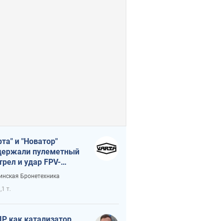
рта" и "Новатор"
ержали пулеметный
трел и удар FPV-
на, сохранив жизнь
инская Бронетехника
церу ВСУ
,1 т.
Р как катализатор