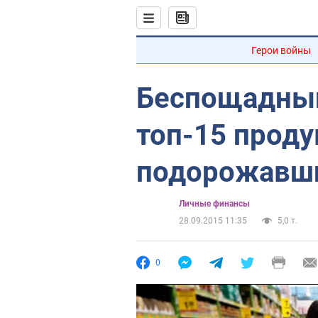
Герои войны
Беспощадный
топ-15 проду
подорожавши
Личные финансы
28.09.2015 11:35
5,0 т.
0