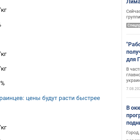
Лима
крит
/кг
Сейчас
удал
групп
%
Спецп
"Раб
полу
/кг
для 
докл
/кг
В част
новы
главн
украи
7%
7.08.20
краинцев: цены будут расти быстрее
В ок
прог
подн
/кг
виде
Город,