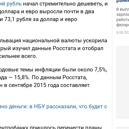
ране
ий рубль
начал стремительно дешеветь, и
скол
В вып
доллара и евро выросли почти в два
певи
зарпла
7 и 73,1 рубля за доллар и евро
работ
филар
8.08.20
альвация национальной валюты ускорила
орый изучил данные Росстата и отобрал
сильнее всего.
годовые темы инфляции были около 7,5%,
ода — 15,8%. По данным Росстата,
 в сентябре 2015 года составляет
но деньги: в НБУ рассказали, что будет с
ентробанку пришлось перенести планы