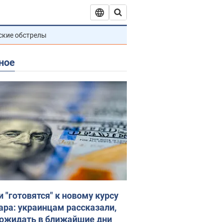
ские обстрелы
ное
и "готовятся" к новому курсу
ара: украинцам рассказали,
 ожидать в ближайшие дни