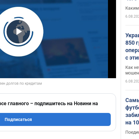
Каким
6.08.20
Укра
Play Video
850 
опер
с эт
Как не
мошен
6.08.20
Самы
рсе главного – подпишитесь на Новини на
футб
заби
Подписаться
на 1
Виде
Поеди