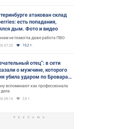
атеринбурге атакован склад
erries: есть попадания,
ялся дым. Фото и видео
янам не помогла даже работа ПВО
10,2 т.
26 07:20
ечательный отец": в сети
казали о мужчине, которого
ия убила ударом по Броварам.
ну вспоминают как профессионала
 дела
2,6 т.
26 09:14