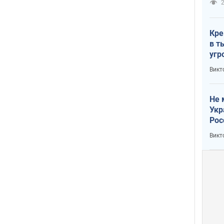
2
Кре
в т
угр
лог
Викт
Не 
Укр
Рос
Викт