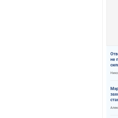
Отв
не 
сил
гос
Нико
Мэр
зах
ста
и н
Алек
рей