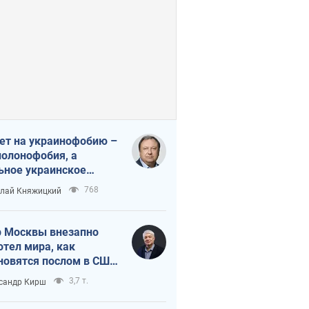
ет на украинофобию –
полонофобия, а
ьное украинское
ударство
768
лай Княжицкий
 Москвы внезапно
отел мира, как
новятся послом в США
овые украинские топ-
3,7 т.
сандр Кирш
тинги