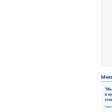
Мн
"Мы
и х
сто
отч
Серг
рак