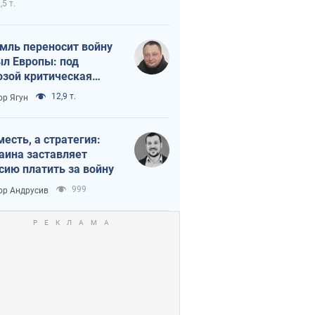
,5 т.
мль переносит войну
ыл Европы: под
озой критическая
истика
12,9 т.
ор Ягун
месть, а стратегия:
аина заставляет
сию платить за войну
999
ор Андрусив