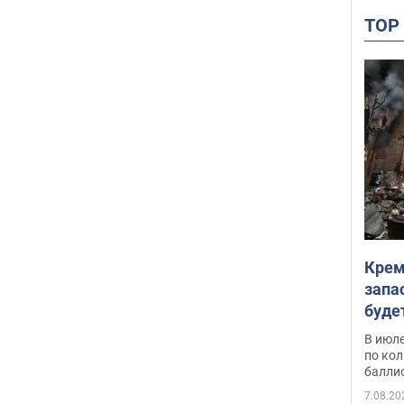
TO
Крем
запа
буде
В июле
по ко
балли
7.08.20