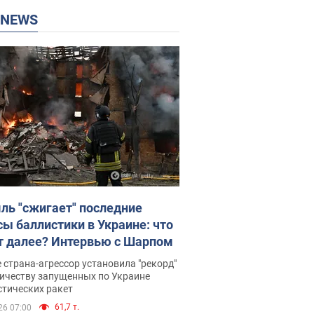
P NEWS
ль "сжигает" последние
сы баллистики в Украине: что
т далее? Интервью с Шарпом
 страна-агрессор установила "рекорд"
личеству запущенных по Украине
стических ракет
61,7 т.
26 07:00