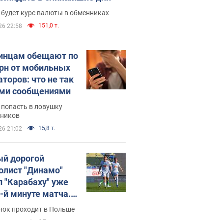
 будет курс валюты в обменниках
151,0 т.
26 22:58
инцам обещают по
грн от мобильных
аторов: что не так
ими сообщениями
 попасть в ловушку
ников
15,8 т.
26 21:02
й дорогой
олист "Динамо"
л "Карабаху" уже
0-й минуте матча.
о
нок проходит в Польше