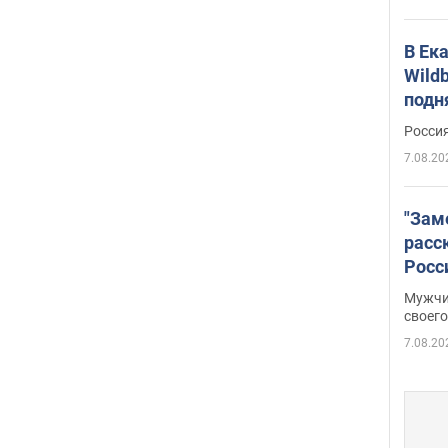
В Ек
Wildb
подн
Росси
7.08.20
"Зам
расс
Росс
Фото
Мужчи
своего
7.08.20