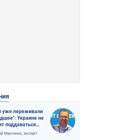
ения
 уже переживали
удшее": Украине не
ит поддаваться
аянию из-за
ей Марченко, эксперт
етного террора