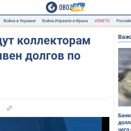
Война в Украине
Война Израиля и Ирана
VENETO
Россий
Важ
дут коллекторам
вен долгов по
Банк
долл
чего