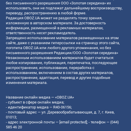
без письменного разрешения ООО «Золотая середина» их
использовать, они не подлежат дальнейшему воспроизводству,
переводу, распространению в любой форме.
Редакция OBOZ.UA может не разделять точку зрения,
изложенную в авторском материале. За достоверность
информации, размещенной в рекламных материалах,
ответственность несет рекламодатель.
Запрещено использование материалов размещенных на этом
сайте, даже с указанием гиперссылки на страницу этого сайта,
логотипа OBOZ.UA или любого другого упоминания, но без
письменного разрешения Редакции/ООО «Золотая середина»
Незаконным использованием материалов будет считаться:
любое копирование, публикация, перепечатка, последующее
распространение, использование, переработка с
использованием, включением в состав других материалов,
распространение, адаптация, перевод и другие подобные
изменения материала.
Название онлайн медиа — «OBOZ.UA»
- субъект в сфере онлайн медиа;
- идентификатор медиа — R40-06156;
- почтовый адрес — ул. Деревообрабатывающая, д. 7, г. Киев,
01013;
- адрес электронной почты —
[email protected]
; - телефон — (044)
585 46 20