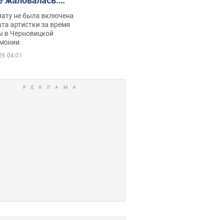
е жаловалась:
ько получала
лату не была включена
ца
та артистки за время
ы в Черновицкой
монии
26 04:01