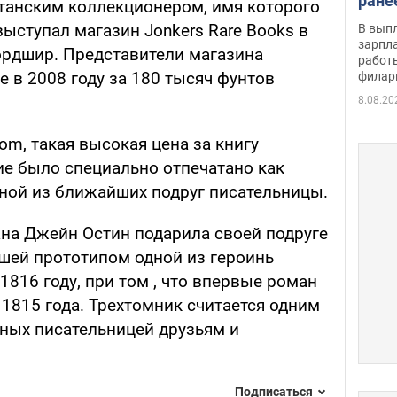
ране
танским коллекционером, имя которого
скол
ыступал магазин Jonkers Rare Books в
В вып
певи
зарпла
ордшир. Представители магазина
работ
е в 2008 году за 180 тысяч фунтов
филар
8.08.20
com, такая высокая цена за книгу
ие было специально отпечатано как
ной из ближайших подруг писательницы.
на Джейн Остин подарила своей подруге
вшей прототипом одной из героинь
1816 году, при том , что впервые роман
1815 года. Трехтомник считается одним
нных писательницей друзьям и
Подписаться