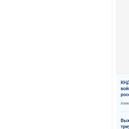
КНД
вой
рос
сев
Алек
Вых
три