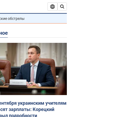
ские обстрелы
ное
сентября украинским учителям
сят зарплаты: Корецкий
рыл подробности