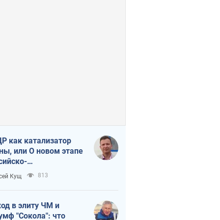
Р как катализатор
ны, или О новом этапе
сийско-
ерокорейского союза
813
сей Кущ
од в элиту ЧМ и
умф "Сокола": что