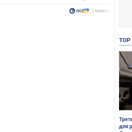
Книгу с...
TO
Трет
для 