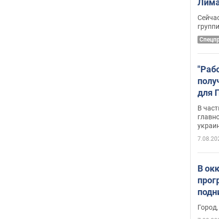
Лима
крит
Сейчас
удал
групп
Спецп
"Раб
полу
для 
докл
В част
новы
главн
украи
7.08.20
В ок
прог
подн
виде
Город,