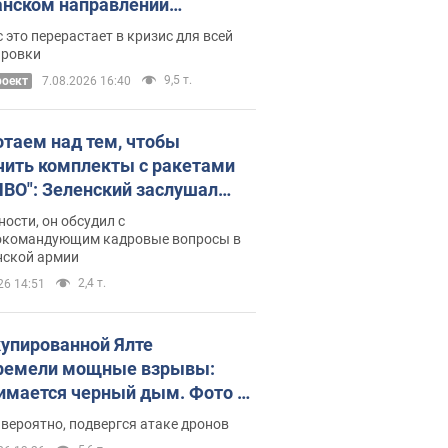
нском направлении
ический дискомфорт: как это
 это перерастает в кризис для всей
ось
ировки
9,5 т.
роект
7.08.2026 16:40
отаем над тем, чтобы
чить комплекты с ракетами
ПВО": Зеленский заслушал
ад Драпатого и объявил о
ности, он обсудил с
х мерах
окомандующим кадровые вопросы в
нской армии
2,4 т.
26 14:51
купированной Ялте
ремели мощные взрывы:
имается черный дым. Фото и
о
 вероятно, подвергся атаке дронов