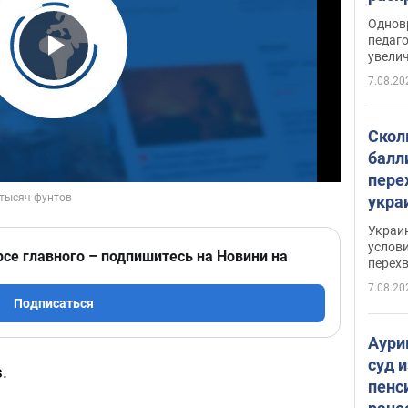
Однов
педаг
увелич
Play Video
7.08.20
Скол
балл
пере
укра
июле
Украи
назв
услови
рсе главного – подпишитесь на Новини на
перех
7.08.20
Подписаться
Аури
суд 
.
пенс