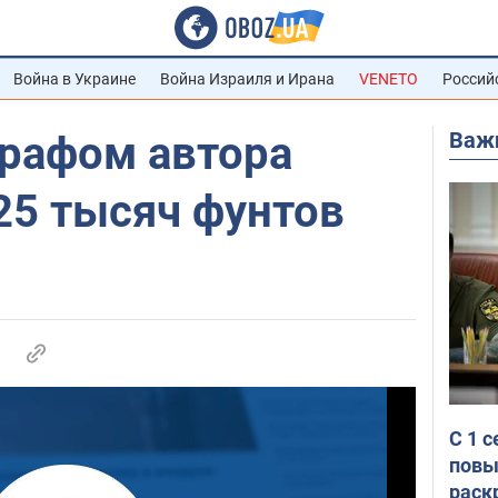
Война в Украине
Война Израиля и Ирана
VENETO
Россий
Важ
графом автора
25 тысяч фунтов
С 1 
повы
раск