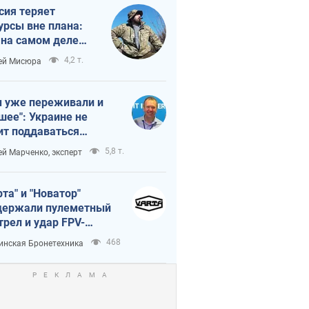
сия теряет
урсы вне плана:
 на самом деле
тует темп войны
4,2 т.
ей Мисюра
 уже переживали и
шее": Украине не
ит поддаваться
аянию из-за
5,8 т.
ей Марченко, эксперт
етного террора
рта" и "Новатор"
ержали пулеметный
трел и удар FPV-
на, сохранив жизнь
468
инская Бронетехника
церу ВСУ