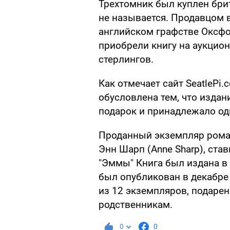
Трехтомник был куплен бри
не называется. Продавцом в
английском графстве Оксф
приобрели книгу на аукцион
стерлингов.
Как отмечает сайт SeatlePi.
обусловлена тем, что издан
подарок и принадлежало од
Проданный экземпляр рома
Энн Шарп (Anne Sharp), ста
"Эммы" Книга был издана в 
был опубликован в декабре 
из 12 экземпляров, подаре
родственникам.
0
0