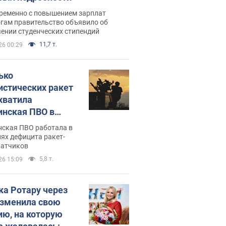
ременно с повышением зарплат
огам правительство объявило об
ении студенческих стипендий
11,7 т.
26 00:29
ько
истических ракет
хватила
инская ПВО в
: в Минобороны
нская ПВО работала в
али цифру
ях дефицита ракет-
ватчиков
5,8 т.
26 15:09
ка Ротару через
изменила свою
ию, на которую