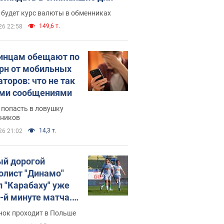
 будет курс валюты в обменниках
149,6 т.
26 22:58
инцам обещают по
грн от мобильных
аторов: что не так
ими сообщениями
 попасть в ловушку
ников
14,3 т.
26 21:02
й дорогой
олист "Динамо"
л "Карабаху" уже
0-й минуте матча.
о
нок проходит в Польше