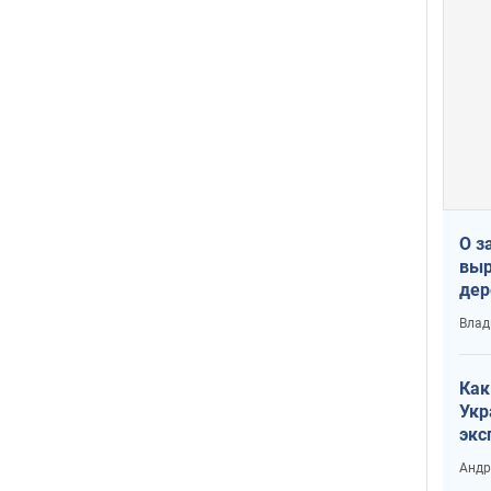
О з
выр
дер
что
Влад
Тер
Как
Укр
экс
неф
Андр