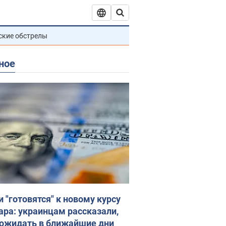
ские обстрелы
ное
и "готовятся" к новому курсу
ара: украинцам рассказали,
 ожидать в ближайшие дни