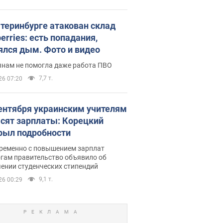
атеринбурге атакован склад
erries: есть попадания,
ялся дым. Фото и видео
янам не помогла даже работа ПВО
7,7 т.
26 07:20
сентября украинским учителям
сят зарплаты: Корецкий
рыл подробности
ременно с повышением зарплат
огам правительство объявило об
ении студенческих стипендий
9,1 т.
26 00:29