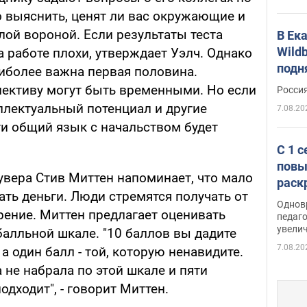
о выяснить, ценят ли вас окружающие и
елой вороной. Если результаты теста
В Ек
Wildb
а работе плохи, утверждает Уэлч. Однако
подн
наиболее важна первая половина.
ективу могут быть временными. Но если
Росси
ллектуальный потенциал и другие
7.08.20
ти общий язык с начальством будет
С 1 
повы
увера Стив Миттен напоминает, что мало
раск
ать деньги. Люди стремятся получать от
Однов
рение. Миттен предлагает оценивать
педаг
увелич
 балльной шкале. "10 баллов вы дадите
7.08.20
а один балл - той, которую ненавидите.
не набрала по этой шкале и пяти
одходит", - говорит Миттен.