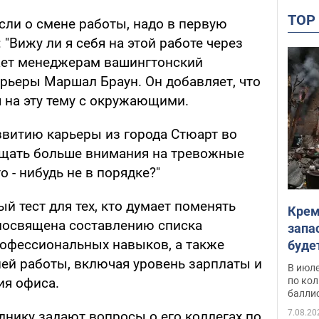
TO
сли о смене работы, надо в первую
"Вижу ли я себя на этой работе через
дает менеджерам вашингтонский
арьеры Маршал Браун. Он добавляет, что
 на эту тему с окружающими.
звитию карьеры из города Стюарт во
ащать больше внимания на тревожные
о - нибудь не в порядке?"
й тест для тех, кто думает поменять
Крем
 посвящена составлению списка
запа
офессиональных навыков, а также
буде
й работы, включая уровень зарплаты и
В июле
по ко
ия офиса.
балли
7.08.20
уднику задают вопросы о его коллегах по