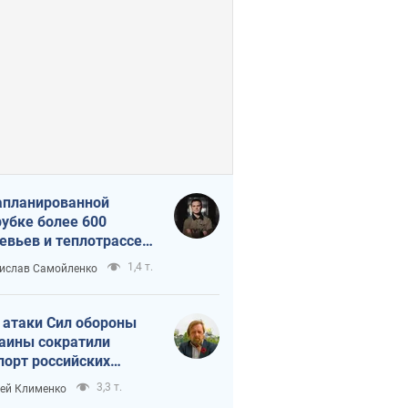
апланированной
убке более 600
евьев и теплотрассе:
 происходит на
1,4 т.
ислав Самойленко
емках в Киеве
 атаки Сил обороны
аины сократили
порт российских
тепродуктов
3,3 т.
ей Клименко