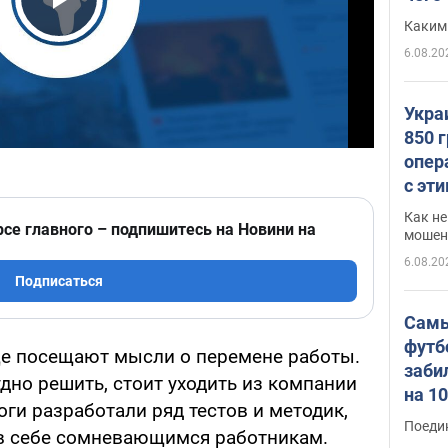
Play Video
Каким
6.08.20
Укра
850 
опер
с эт
Как не
рсе главного – подпишитесь на Новини на
мошен
6.08.20
Подписаться
Самы
футб
аще посещают мысли о перемене работы.
заби
дно решить, стоит уходить из компании
на 1
оги разработали ряд тестов и методик,
Виде
Поеди
в себе сомневающимся работникам.