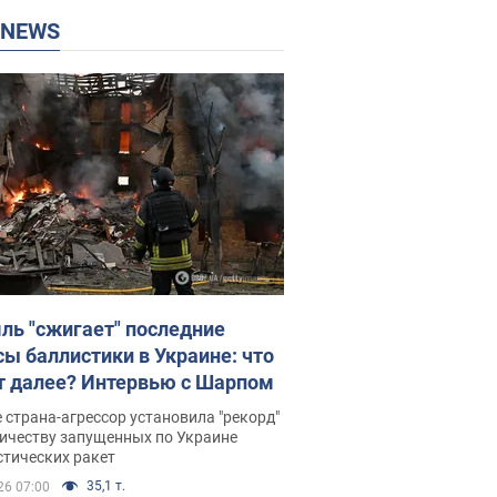
P NEWS
ль "сжигает" последние
сы баллистики в Украине: что
т далее? Интервью с Шарпом
 страна-агрессор установила "рекорд"
личеству запущенных по Украине
стических ракет
35,1 т.
26 07:00