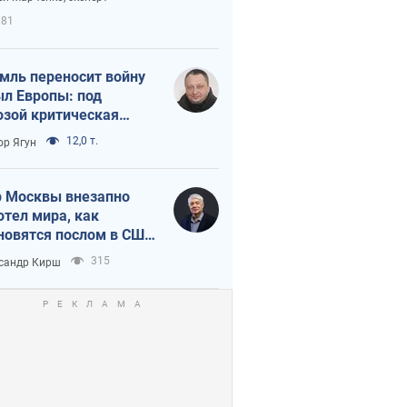
етного террора
381
мль переносит войну
ыл Европы: под
озой критическая
истика
12,0 т.
ор Ягун
 Москвы внезапно
отел мира, как
новятся послом в США
овые украинские топ-
315
сандр Кирш
тинги