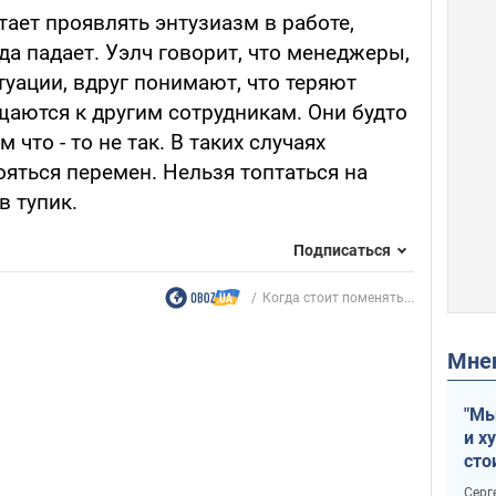
тает проявлять энтузиазм в работе,
да падает. Уэлч говорит, что менеджеры,
уации, вдруг понимают, что теряют
щаются к другим сотрудникам. Они будто
 что - то не так. В таких случаях
яться перемен. Нельзя топтаться на
в тупик.
Подписаться
Когда стоит поменять...
Мн
"Мы
и х
сто
отч
Серг