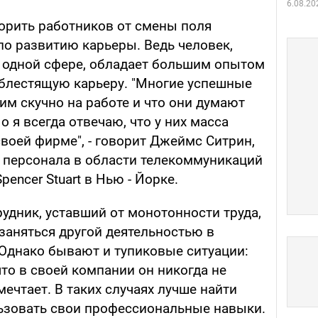
6.08.20
орить работников от смены поля
по развитию карьеры. Ведь человек,
 одной сфере, обладает большим опытом
 блестящую карьеру. "Многие успешные
 им скучно на работе и что они думают
 я всегда отвечаю, что у них масса
воей фирме", - говорит Джеймс Ситрин,
у персонала в области телекоммуникаций
pencer Stuart в Нью - Йорке.
рудник, уставший от монотонности труда,
заняться другой деятельностью в
 Однако бывают и тупиковые ситуации:
что в своей компании он никогда не
мечтает. В таких случаях лучше найти
льзовать свои профессиональные навыки.