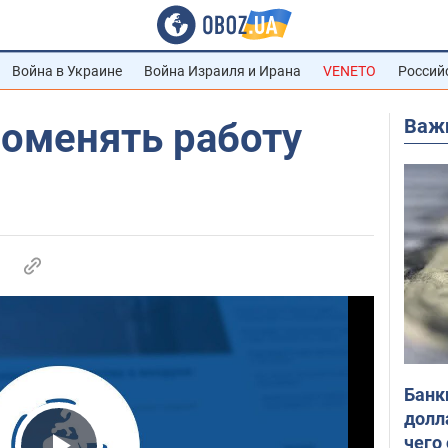
Война в Украине
Война Израиля и Ирана
VENETO
Россий
Важ
поменять работу
Банк
долл
чего