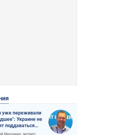
ения
 уже переживали
удшее": Украине не
ит поддаваться
аянию из-за
ей Марченко, эксперт