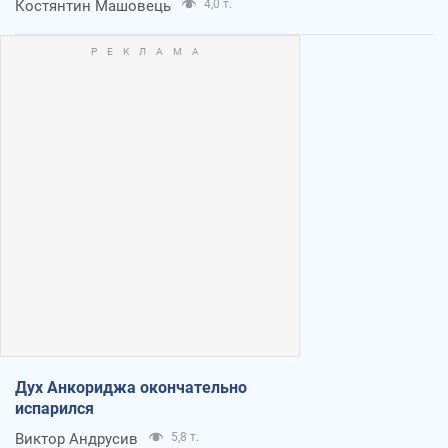
Костянтин Машовець
4,0 т.
Дух Анкориджа окончательно
испарился
Виктор Андрусив
5,8 т.