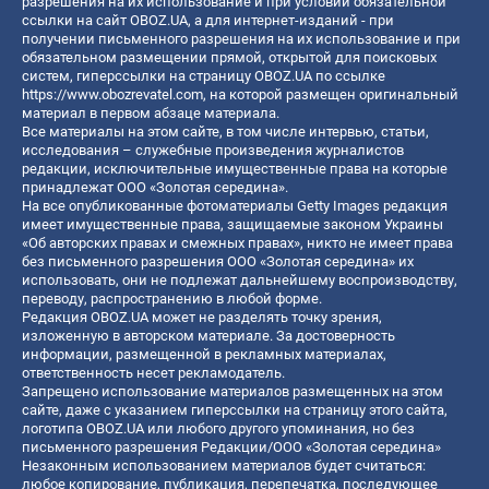
разрешения на их использование и при условии обязательной
ссылки на сайт OBOZ.UA, а для интернет-изданий - при
получении письменного разрешения на их использование и при
обязательном размещении прямой, открытой для поисковых
систем, гиперссылки на страницу OBOZ.UA по ссылке
https://www.obozrevatel.com
, на которой размещен оригинальный
материал в первом абзаце материала.
Все материалы на этом сайте, в том числе интервью, статьи,
исследования – служебные произведения журналистов
редакции, исключительные имущественные права на которые
принадлежат ООО «Золотая середина».
На все опубликованные фотоматериалы Getty Images редакция
имеет имущественные права, защищаемые законом Украины
«Об авторских правах и смежных правах», никто не имеет права
без письменного разрешения ООО «Золотая середина» их
использовать, они не подлежат дальнейшему воспроизводству,
переводу, распространению в любой форме.
Редакция OBOZ.UA может не разделять точку зрения,
изложенную в авторском материале. За достоверность
информации, размещенной в рекламных материалах,
ответственность несет рекламодатель.
Запрещено использование материалов размещенных на этом
сайте, даже с указанием гиперссылки на страницу этого сайта,
логотипа OBOZ.UA или любого другого упоминания, но без
письменного разрешения Редакции/ООО «Золотая середина»
Незаконным использованием материалов будет считаться:
любое копирование, публикация, перепечатка, последующее