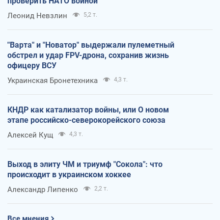
проверить НАТО войной
Леонид Невзлин
5,2 т.
"Варта" и "Новатор" выдержали пулеметный
обстрел и удар FPV-дрона, сохранив жизнь
офицеру ВСУ
Украинская Бронетехника
4,3 т.
КНДР как катализатор войны, или О новом
этапе российско-северокорейского союза
Алексей Кущ
4,3 т.
Выход в элиту ЧМ и триумф "Сокола": что
происходит в украинском хоккее
Александр Липенко
2,2 т.
Все мнения