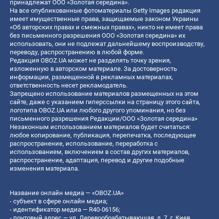
принадлежат ООО «Золотая середина».
На все опубликованные фотоматериалы Getty Images редакция
имеет имущественные права, защищаемые законом Украины
«Об авторских правах и смежных правах», никто не имеет права
без письменного разрешения ООО «Золотая середина» их
использовать, они не подлежат дальнейшему воспроизводству,
переводу, распространению в любой форме.
Редакция OBOZ.UA может не разделять точку зрения,
изложенную в авторском материале. За достоверность
информации, размещенной в рекламных материалах,
ответственность несет рекламодатель.
Запрещено использование материалов размещенных на этом
сайте, даже с указанием гиперссылки на страницу этого сайта,
логотипа OBOZ.UA или любого другого упоминания, но без
письменного разрешения Редакции/ООО «Золотая середина»
Незаконным использованием материалов будет считаться:
любое копирование, публикация, перепечатка, последующее
распространение, использование, переработка с
использованием, включением в состав других материалов,
распространение, адаптация, перевод и другие подобные
изменения материала.
Название онлайн медиа — «OBOZ.UA»
- субъект в сфере онлайн медиа;
- идентификатор медиа — R40-06156;
- почтовый адрес — ул. Деревообрабатывающая, д. 7, г. Киев,