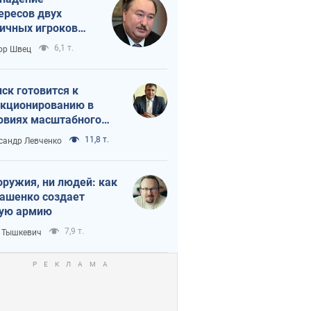
ересов двух
ичных игроков
 тайный план
6,1 т.
ор Швец
мпа и Путина?
ск готовится к
кционированию в
овиях масштабного
нного кризиса
11,8 т.
сандр Левченко
оружия, ни людей: как
ашенко создает
ую армию
7,9 т.
 Тышкевич