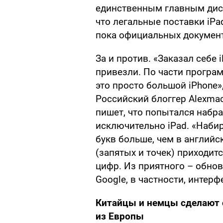
единственным главным дист
что легальные поставки iPad
пока официальных документ
За и против. «Заказал себе 
привезли. По части програ
это просто большой iPhone»
Российский блоггер Alexmac
пишет, что попытался набра
исключительно iPad. «Набир
букв больше, чем в англий
(запятых и точек) приходи
цифр. Из приятного – обно
Google, в частности, интерф
Китайцы и немцы сделают 
из Европы