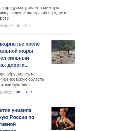
ор предусматривает взаимную
жку в случае нападения на одно из
арств
4,9 т.
26 00:22
икарпатье после
альной жары
ел сильный
нь: дороги
ратились в реки.
ода обрушилась на
о
-Франковскую область
ортный Буковель
13,8 т.
26 09:27
атия унизила
ную России по
тивной