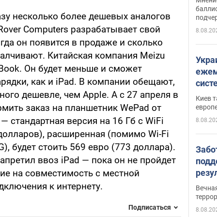
баллис
азу несколько более дешевых аналогов
подче
Rover Computers разрабатывает свой
8.08.20
гда он появится в продаже и сколько
малчивают. Китайская компания Meizu
Укра
Book. Он будет меньше и сможет
ежем
арядки, как и iPad. В компании обещают,
сист
ого дешевле, чем Apple. А с 27 апреля в
Зеле
Киев т
мить заказ на планшетник WePad от
европ
— стандартная версия на 16 Гб с WiFi
8.08.20
 долларов), расширенная (помимо Wi-Fi
), будет стоить 569 евро (773 доллара).
Забо
апретил ввоз iPad — пока он не пройдет
подд
резу
ие на совместимость с местной
обла
дключения к интернету.
Вечна
киев
терро
Подписаться
8.08.20