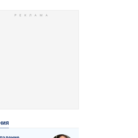
ения
падение