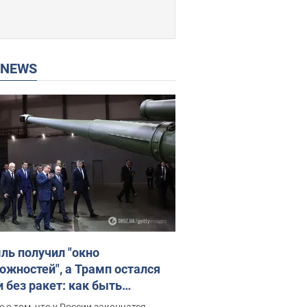
P NEWS
ль получил "окно
ожностей", а Трамп остался
и без ракет: как быть
ине? Интервью с Мельником
 о том, что у России закончатся