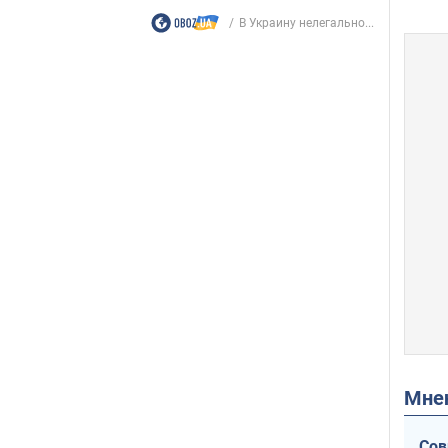
В Украину нелегально...
Мн
Сов