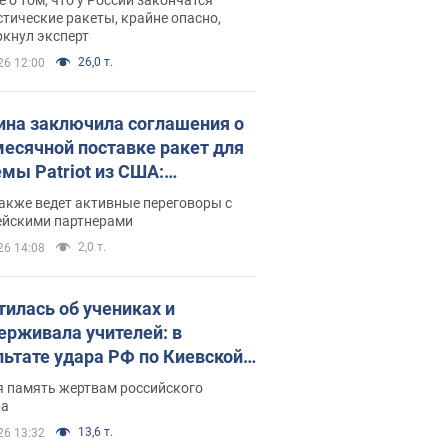
тические ракеты, крайне опасно,
ркнул эксперт
26,0 т.
26 12:00
ина заключила соглашения о
есячной поставке ракет для
емы Patriot из США:
нский раскрыл подробности
акже ведет активные переговоры с
ейскими партнерами
2,0 т.
26 14:08
тилась об учениках и
ерживала учителей: в
льтате удара РФ по Киевской
сти погибли директор
я память жертвам российского
ского лицея, её муж и внук
ра
13,6 т.
26 13:32