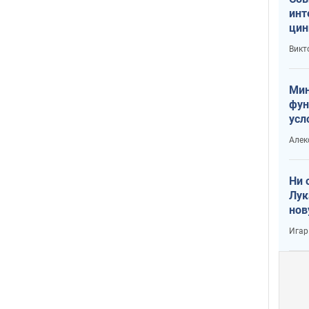
инт
цин
или
Викт
Тра
Мин
фун
усл
вое
Алек
Ни 
Лук
нов
Игар