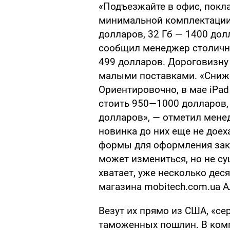
«Подъезжайте в офис, покла
минимальной комплектации 
долларов, 32 Гб — 1400 дол
сообщил менеджер столично
499 долларов. Дороговизну
малыми поставками. «Сниже
Ориентировочно, в мае iPa
стоить 950—1000 долларов,
долларов», — отметил менед
новинка до них еще не доеха
формы для оформления зака
может измениться, но не су
хватает, уже несколько дес
магазина mobitech.com.ua А
Везут их прямо из США, «се
таможенных пошлин. В комп