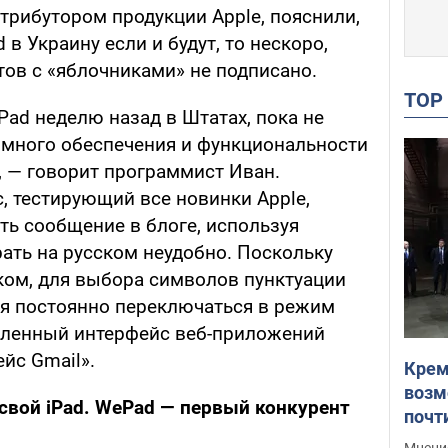
рибутором продукции Apple, пояснили,
 в Украину если и будут, то нескоро,
ов с «яблочниками» не подписано.
TO
iPad неделю назад в Штатах, пока не
ммного обеспечения и функциональности
, — говорит программист Иван.
, тестирующий все новинки Apple,
ть сообщение в блоге, используя
ать на русском неудобно. Поскольку
ском, для выбора символов пунктуации
тся постоянно переключаться в режим
вленный интерфейс веб-приложений
ейс Gmail».
Крем
возм
свой iPad.
WePad — первый конкурент
почт
Укра
Мнение