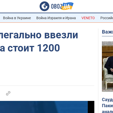
Война в Украине
Война Израиля и Ирана
VENETO
Россий
Важ
легально ввезли
ка стоит 1200
Сауд
Паки
анал