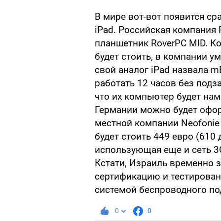
В мире вот-вот появится ср
iPad. Российская компания 
планшетник RoverPC MID. Ко
будет стоить, в компании у
свой аналог iPad назвала m
работать 12 часов без подз
что их компьютер будет намн
Германии можно будет офор
местной компании Neofonie 
будет стоить 449 евро (610
использующая еще и сеть 3G
Кстати, Израиль временно з
сертификацию и тестирован
системой беспроводного по
0
0