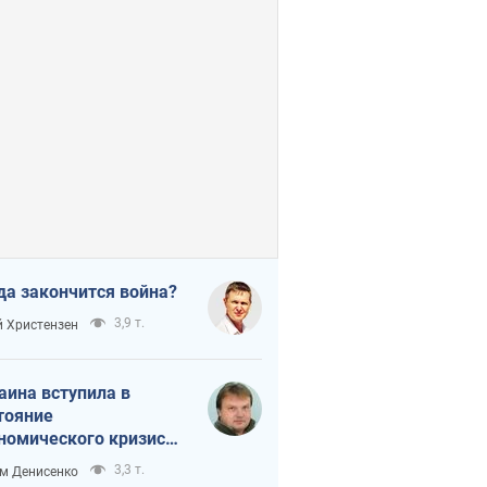
да закончится война?
3,9 т.
 Христензен
аина вступила в
тояние
номического кризиса.
ь ли свет в конце
3,3 т.
м Денисенко
неля?