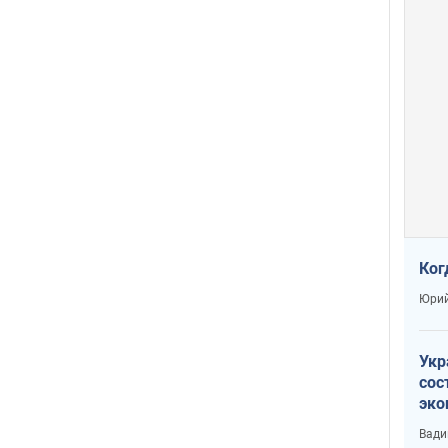
Ког
Юрий
Укр
сос
эко
Ест
Вади
тун