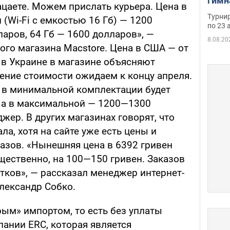
гимн
цаете. Можем прислать курьера. Цена в
офиц
Турнир
(Wi-Fi с емкостью 16 Гб) — 1200
на ч
по 23 
ларов, 64 Гб — 1600 долларов», —
осно
8.08.20
го магазина Macstore. Цена в США — от
 в Украине в магазине объясняют
ние стоимости ожидаем к концу апреля.
d в минимальной комплектации будет
 а в максимальной — 1200—1300
жер. В других магазинах говорят, что
ла, хотя на сайте уже есть цены и
зов. «Нынешняя цена в 6392 гривен
щественно, на 100—150 гривен. Заказов
ятков», — рассказал менеджер интернет-
лександр Собко.
рым» импортом, то есть без уплаты
ании ERC, которая является