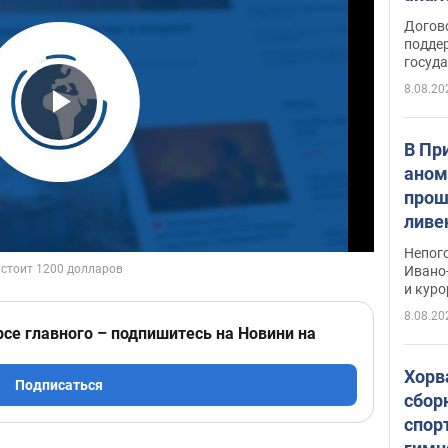
Догов
поддер
госуд
8.08.20
Play Video
В Пр
аном
прош
ливе
прев
Непог
Виде
Ивано
и кур
8.08.20
рсе главного – подпишитесь на Новини на
Хорв
Подписаться
сбор
спор