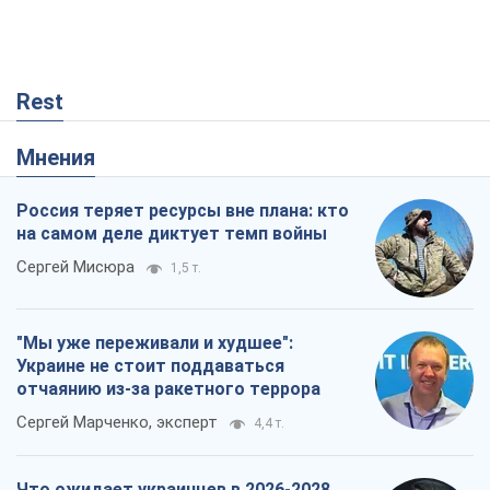
Rest
Мнения
Россия теряет ресурсы вне плана: кто
на самом деле диктует темп войны
Сергей Мисюра
1,5 т.
"Мы уже переживали и худшее":
Украине не стоит поддаваться
отчаянию из-за ракетного террора
Сергей Марченко, эксперт
4,4 т.
Что ожидает украинцев в 2026-2028