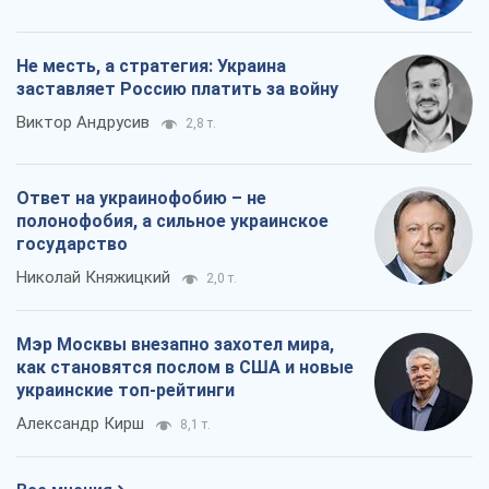
Не месть, а стратегия: Украина
заставляет Россию платить за войну
Виктор Андрусив
2,8 т.
Ответ на украинофобию – не
полонофобия, а сильное украинское
государство
Николай Княжицкий
2,0 т.
Мэр Москвы внезапно захотел мира,
как становятся послом в США и новые
украинские топ-рейтинги
Александр Кирш
8,1 т.