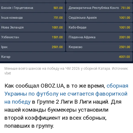
Как сообщал OBOZ.UA, в то же время,
сборная
Украины по футболу не считается фавориткой
на победу
в Группе 2 Лиги В Лиги наций. Для
нашей команды букмекеры установили
второй коэффициент из всех сборных,
попавших в группу.