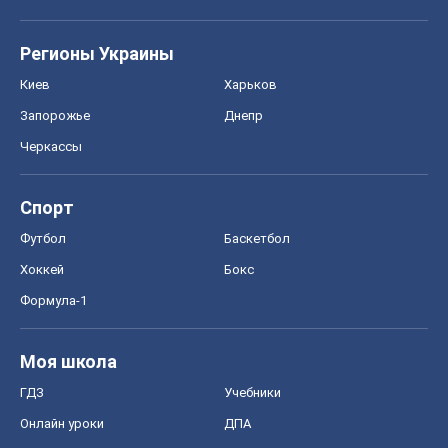
Регионы Украины
Киев
Харьков
Запорожье
Днепр
Черкассы
Спорт
Футбол
Баскетбол
Хоккей
Бокс
Формула-1
Моя школа
ГДЗ
Учебники
Онлайн уроки
ДПА