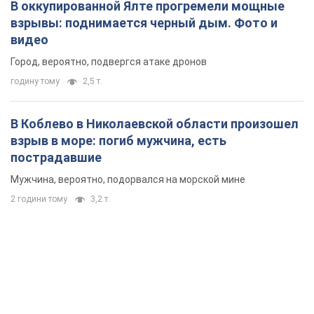
В оккупированной Ялте прогремели мощные
взрывы: поднимается черный дым. Фото и
видео
Город, вероятно, подвергся атаке дронов
годину тому
2,5 т.
В Коблево в Николаевской области произошел
взрыв в море: погиб мужчина, есть
пострадавшие
Мужчина, вероятно, подорвался на морской мине
2 години тому
3,2 т.