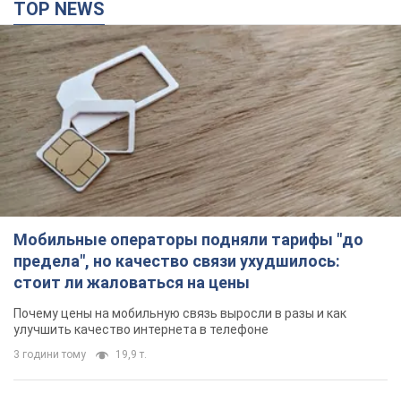
TOP NEWS
Мобильные операторы подняли тарифы "до
предела", но качество связи ухудшилось:
стоит ли жаловаться на цены
Почему цены на мобильную связь выросли в разы и как
улучшить качество интернета в телефоне
3 години тому
19,9 т.