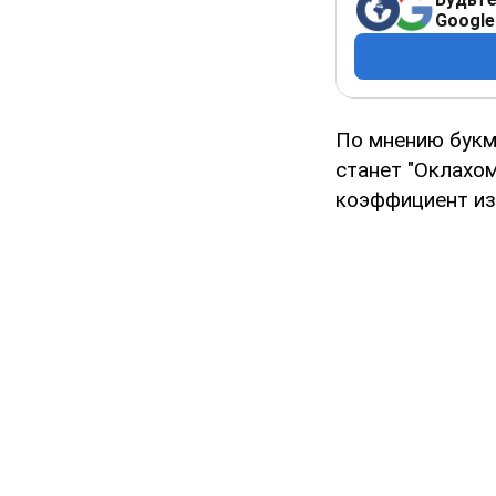
Google
По мнению букм
станет "Оклахо
коэффициент из