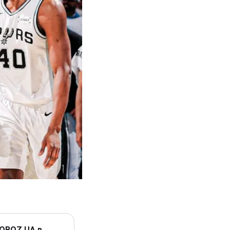
 OBOZ.UA в