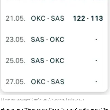
онференции "Оклахома-Сити Тандер" победила "Фин