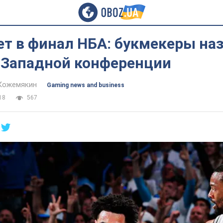
ет в финал НБА: букмекеры на
 Западной конференции
Кожемякин
Gaming news and business
18
567