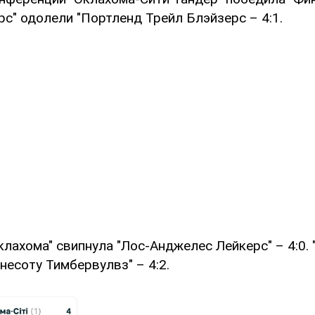
ерс" одолели "Портленд Трейл Блэйзерс – 4:1.
клахома" свипнула "Лос-Анджелес Лейкерс" – 4:0. 
есоту Тимбервулвз" – 4:2.