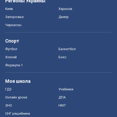
Моя школа
ГДЗ
Учебники
Онлайн уроки
ДПА
ЗНО
НМТ
СНГ решебники
Авто
Тест Драйв
Электромобили
Акции
Сервис
Food Oboz
Рецепты
Напитки
Диеты