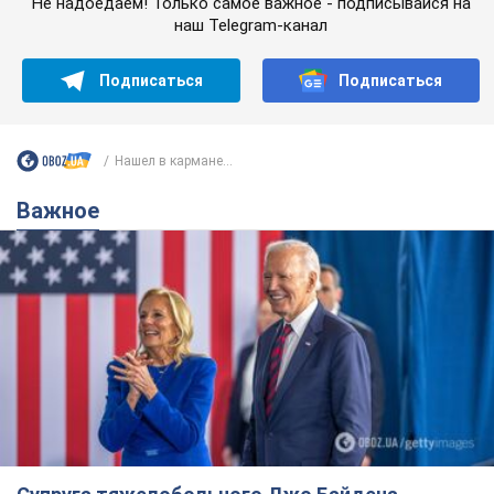
Супруга тяжелобольного Джо Байдена
назвала первый симптом, который
сигнализировал о его "агрессивном" раке
Сначала врачи не обратили на это должного внимания
6.08.2026 12:46
16,5 т.
Отпуск Леси Никитюк в Карпатах
обернулся скандалом: почему
ведущую несправедливо захейтили
Знаменитость вышла на прямую
коммуникацию в сети и расставила все точки