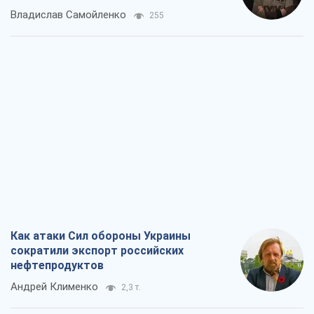
Как атаки Сил обороны Украины
сократили экспорт российских
нефтепродуктов
Андрей Клименко
2,3 т.
Два супертурнира Магучих: спортивній
календарь осени-2026
Александр Липенко
6,7 т.
Ракетный щит и меч Украины: ставка
на производство собственных ракет
Кирилл Татаринов
3,0 т.
Посмертная "презумпция виновности":