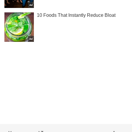
Не надоедаем! Только самое важное - подписывайся на
наш Telegram-канал
Подписаться
Подписаться
Нашел в кармане...
Важное