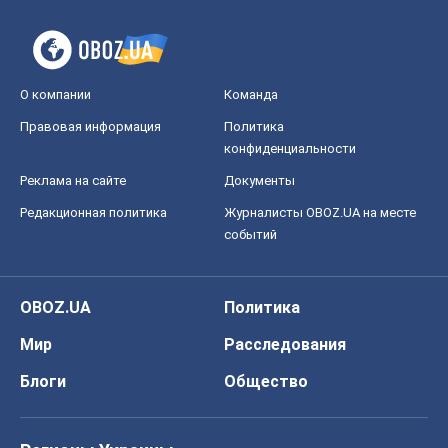
OBOZ.UA
Политика
Мир
Расследования
Блоги
Общество
Регионы Украины
Киев
Харьков
Запорожье
Днепр
Черкассы
Спорт
Футбол
Баскетбол
Хоккей
Бокс
Формула-1