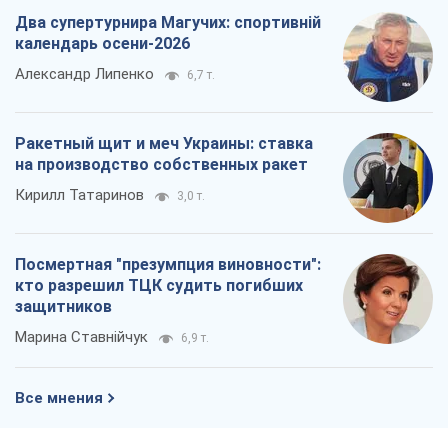
кто разрешил ТЦК судить погибших
защитников
Марина Ставнійчук
6,9 т.
Все мнения
О компании
Команда
Правовая информация
Политика
конфиденциальности
Реклама на сайте
Документы
Редакционная политика
Журналисты OBOZ.UA на месте
событий