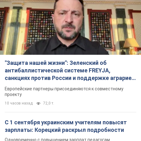
Европейские партнеры присоединяются к совместному
проекту
10 часов назад
72,0 т.
С 1 сентября украинским учителям повысят
зарплаты: Корецкий раскрыл подробности
Одновременно с повышением зарплат педагогам
правительство объявило об увеличении студенческих
стипендий
6 часов назад
3,9 т.
«Нам они тоже нужны»: Трамп ответил на
просьбу Зеленского о передаче Украине ракет
для Patriot
Американские запасы отдельных видов боеприпасов
ограничены
5 часов назад
1,2 т.