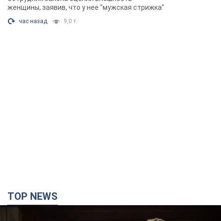
Фото
женщины, заявив, что у нее "мужская стрижка"
час назад
9,0 т.
TOP NEWS