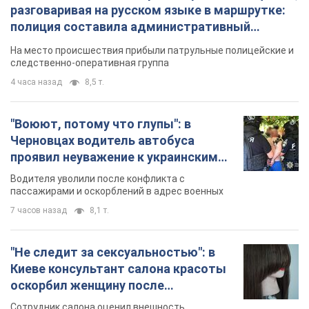
разговаривая на русском языке в маршрутке:
полиция составила административный
протокол. Видео
На место происшествия прибыли патрульные полицейские и
следственно-оперативная группа
4 часа назад
8,5 т.
"Воюют, потому что глупы": в
Черновцах водитель автобуса
проявил неуважение к украинским
военным и поплатился за это.
Водителя уволили после конфликта с
Видео
пассажирами и оскорблений в адрес военных
7 часов назад
8,1 т.
"Не следит за сексуальностью": в
Киеве консультант салона красоты
оскорбил женщину после
химиотерапии, разгорелся скандал.
Сотрудник салона оценил внешность