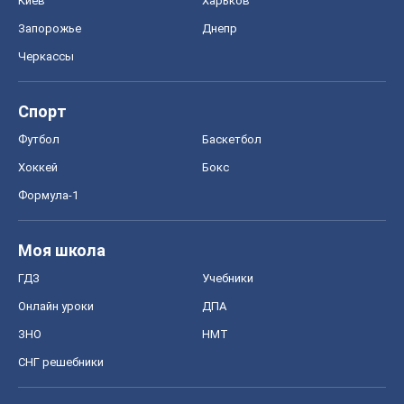
Киев
Харьков
Запорожье
Днепр
Черкассы
Спорт
Футбол
Баскетбол
Хоккей
Бокс
Формула-1
Моя школа
ГДЗ
Учебники
Онлайн уроки
ДПА
ЗНО
НМТ
СНГ решебники