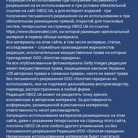
Разрешается использование при получении письменного
разрешения на их использование и при условии обязательной
ссылки на сайт OBOZ.UA, а для интернет-изданий - при
получении письменного разрешения на их использование и при
обязательном размещении прямой, открытой для поисковых
систем, гиперссылки на страницу OBOZ.UA по ссылке
https://www.obozrevatel.com
, на которой размещен оригинальный
материал в первом абзаце материала.
Все материалы на этом сайте, в том числе интервью, статьи,
исследования – служебные произведения журналистов
редакции, исключительные имущественные права на которые
принадлежат ООО «Золотая середина».
На все опубликованные фотоматериалы Getty Images редакция
имеет имущественные права, защищаемые законом Украины
«Об авторских правах и смежных правах», никто не имеет права
без письменного разрешения ООО «Золотая середина» их
использовать, они не подлежат дальнейшему воспроизводству,
переводу, распространению в любой форме.
Редакция OBOZ.UA может не разделять точку зрения,
изложенную в авторском материале. За достоверность
информации, размещенной в рекламных материалах,
ответственность несет рекламодатель.
Запрещено использование материалов размещенных на этом
сайте, даже с указанием гиперссылки на страницу этого сайта,
логотипа OBOZ.UA или любого другого упоминания, но без
письменного разрешения Редакции/ООО «Золотая середина»
Незаконным использованием материалов будет считаться: