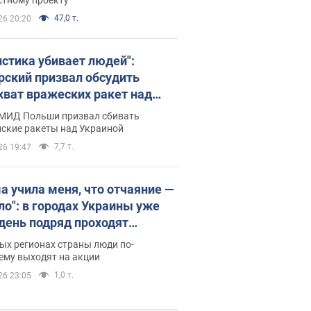
47,0 т.
26 20:20
истика убивает людей":
рский призвал обсудить
хват вражеских ракет над
иной
 МИД Польши призвал сбивать
йские ракеты над Украиной
7,7 т.
26 19:47
а учила меня, что отчаяние —
зло": в городах Украины уже
 день подряд проходят
овые митинги за
ых регионах страны люди по-
ращение Федорова. Фото и
ему выходят на акции
о
1,0 т.
26 23:05