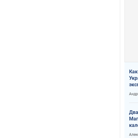
Как
Укр
экс
неф
Андр
Два
Маг
кал
Алек