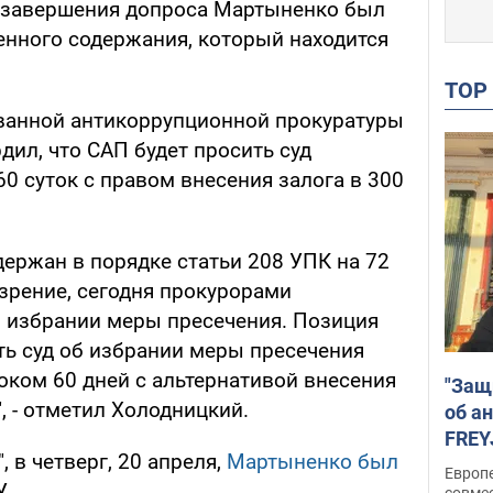
е завершения допроса Мартыненко был
енного содержания, который находится
TO
ванной антикоррупционной прокуратуры
ил, что САП будет просить суд
0 суток с правом внесения залога в 300
ержан в порядке статьи 208 УПК на 72
зрение, сегодня прокурорами
б избрании меры пресечения. Позиция
ть суд об избрании меры пресечения
оком 60 дней с альтернативой внесения
"Защ
, - отметил Холодницкий.
об а
FREY
 в четверг, 20 апреля,
Мартыненко был
подд
Европ
У.
совме