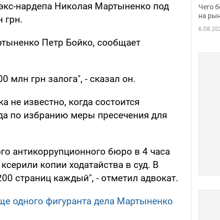
вака
 экс-нардепа Николая Мартыненко под
Чего б
на рын
 грн.
6.08.20
ртыненко Петр Бойко, сообщает
0 млн грн залога", - сказал он.
а не известно, когда состоится
да по избранию меры пресечения для
о антикоррупционного бюро в 4 часа
ксерили копии ходатайства в суд. В
200 страниц каждый", - отметил адвокат.
ще одного фигуранта дела Мартыненко