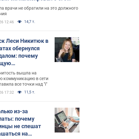
ессивном" раке
а врачи не обратили на это должного
ния
14,7 т.
26 12:46
ск Леси Никитюк в
атах обернулся
далом: почему
ущую
раведливо
нитость вышла на
йтили
ю коммуникацию в сети
тавила все точки над "i"
11,5 т.
26 17:32
олько из-за
латы: почему
инцы не спешат
ашаться на