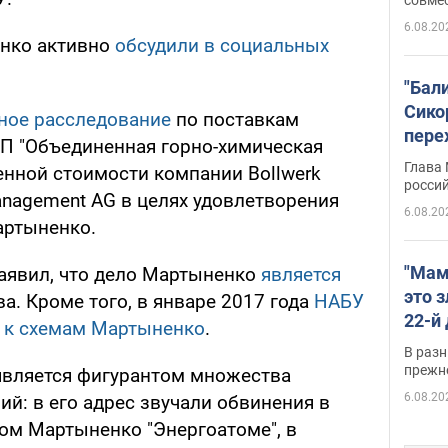
6.08.20
нко активно
обсудили в социальных
"Бал
Сико
ное расследование
по поставкам
пере
ГП "Объединенная горно-химическая
Укра
Глава
енной стоимости компании Bollwerk
росси
management AG в целях удовлетворения
6.08.20
артыненко.
"Мам
аявил, что дело Мартыненко
является
это 
а. Кроме того, в январе 2017 года
НАБУ
22-й
х к схемам Мартыненко
.
масс
В разн
возв
прежн
является фигурантом множества
виде
6.08.20
й: в его адрес звучали обвинения в
ом Мартыненко "Энергоатоме", в