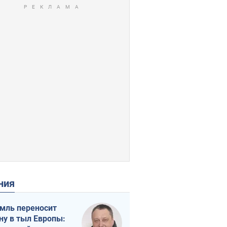
ения
мль переносит
ну в тыл Европы: