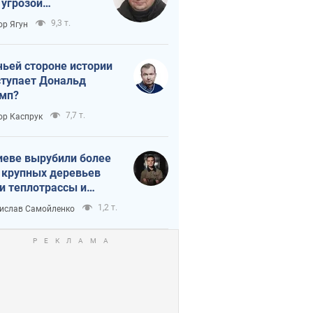
 угрозой
тическая
9,3 т.
ор Ягун
истика
чьей стороне истории
тупает Дональд
мп?
7,7 т.
ор Каспрук
иеве вырубили более
 крупных деревьев
и теплотрассы и
реки Генплану
1,2 т.
ислав Самойленко