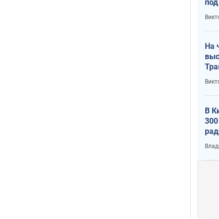
под
кри
Викт
лог
На 
выс
Тра
Викт
В К
300
рад
воп
Влад