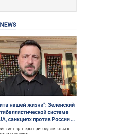
P NEWS
ита нашей жизни": Зеленский
нтибаллистической системе
JA, санкциях против России и
ержке аграриев. Видео
ейские партнеры присоединяются к
стному проекту