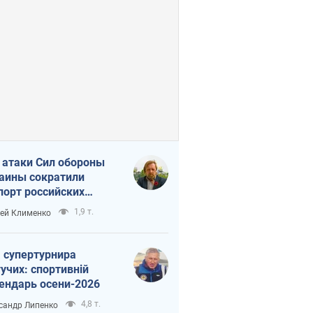
 атаки Сил обороны
аины сократили
порт российских
тепродуктов
1,9 т.
ей Клименко
 супертурнира
учих: спортивній
ендарь осени-2026
4,8 т.
сандр Липенко