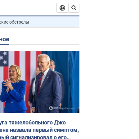
ские обстрелы
ное
уга тяжелобольного Джо
ена назвала первый симптом,
рый сигнализировал о его