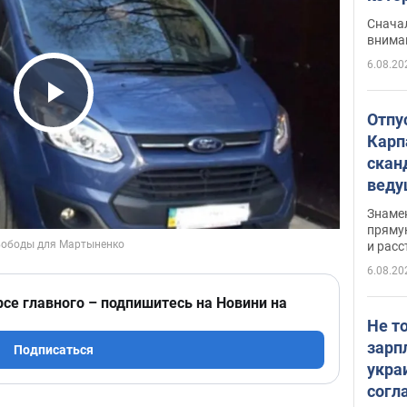
"агр
Сначал
внима
6.08.20
Play Video
Отпу
Карп
скан
вед
несп
Знаме
захе
пряму
и расс
6.08.20
рсе главного – подпишитесь на Новини на
Не т
зарп
Подписаться
укра
согл