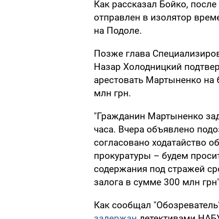
Как рассказал Бойко, посл
отправлен в изолятор врем
на Подоле.
Позже глава Специализиро
Назар Холодницкий подтверд
арестовать Мартыненко на 6
млн грн.
"Гражданин Мартыненко зад
часа. Вчера объявлено подо
согласовано ходатайство о
прокуратуры – будем проси
содержания под стражей ср
залога в сумме 300 млн грн"
Как сообщал "Обозреватель",
задержан
детективами НАБ