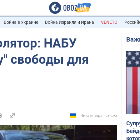
Война в Украине
Война Израиля и Ирана
VENETO
Россий
Важ
олятор: НАБУ
у" свободы для
Читати українською
Супр
Байд
кото