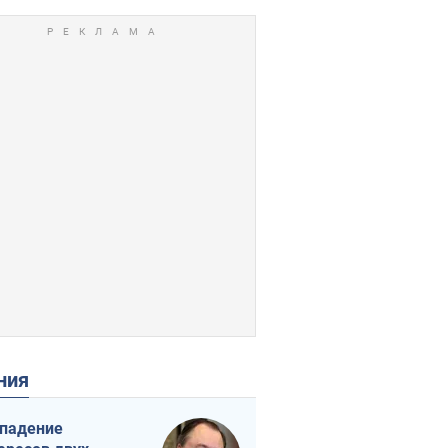
ения
падение