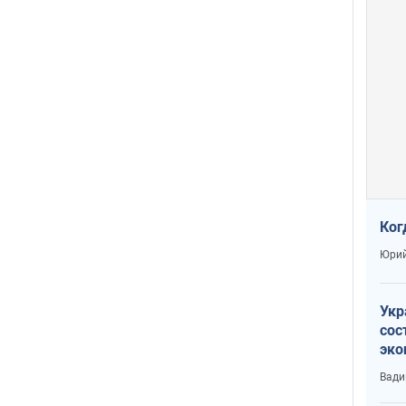
Ког
Юрий
Укр
сос
эко
Ест
Вади
тун