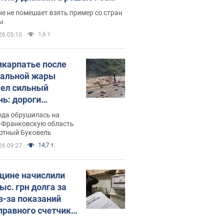
ицей
е не помешает взять пример со стран
ы
1,6 т.
26 05:10
икарпатье после
альной жары
ел сильный
нь: дороги
ратились в реки.
ода обрушилась на
о
-Франковскую область
ортный Буковель
14,7 т.
26 09:27
ине начислили
ыс. грн долга за
из-за показаний
правного счетчика: