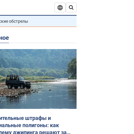
ские обстрелы
ное
ительные штрафы и
иальные полигоны: как
лему джипинга решают за