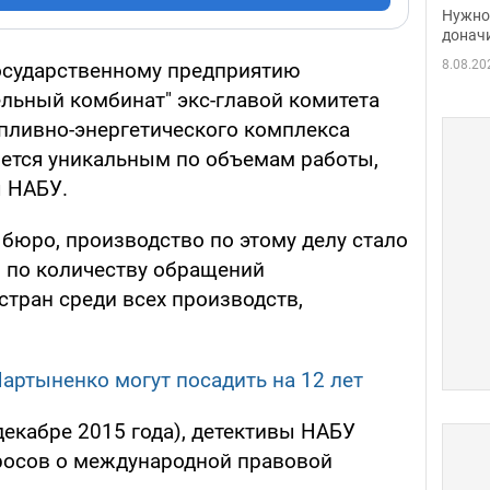
судь
Нужно 
неож
донач
8.08.20
осударственному предприятию
ельный комбинат" экс-главой комитета
пливно-энергетического комплекса
ется уникальным по объемам работы,
ы НАБУ.
бюро, производство по этому делу стало
по количеству обращений
стран среди всех производств,
Мартыненко могут посадить на 12 лет
декабре 2015 года), детективы НАБУ
просов о международной правовой