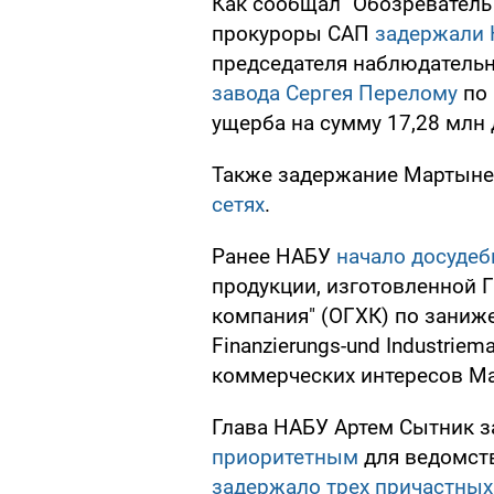
Как сообщал "Обозреватель"
прокуроры САП
задержали 
председателя наблюдательн
завода Сергея Перелому
по 
ущерба на сумму 17,28 млн 
Также задержание Мартыне
сетях
.
Ранее НАБУ
начало досудеб
продукции, изготовленной 
компания" (ОГХК) по заниж
Finanzierungs-und Industrie
коммерческих интересов М
Глава НАБУ Артем Сытник з
приоритетным
для ведомств
задержало трех причастны