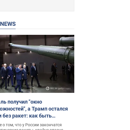
P NEWS
ль получил "окно
ожностей", а Трамп остался
и без ракет: как быть
ине? Интервью с Мельником
 о том, что у России закончатся
тические ракеты, крайне опасно,