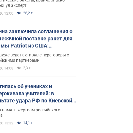
ркнул эксперт
28,2 т.
26 12:00
ина заключила соглашения о
есячной поставке ракет для
емы Patriot из США:
нский раскрыл подробности
акже ведет активные переговоры с
ейскими партнерами
2,3 т.
26 14:08
тилась об учениках и
ерживала учителей: в
льтате удара РФ по Киевской
сти погибли директор
я память жертвам российского
ского лицея, её муж и внук
ра
14,1 т.
26 13:32