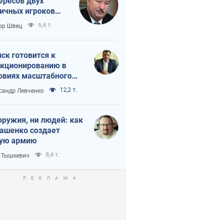
ересов двух
ичных игроков
 тайный план
6,4 т.
ор Швец
мпа и Путина?
ск готовится к
кционированию в
овиях масштабного
нного кризиса
12,2 т.
сандр Левченко
оружия, ни людей: как
ашенко создает
ую армию
8,4 т.
 Тышкевич