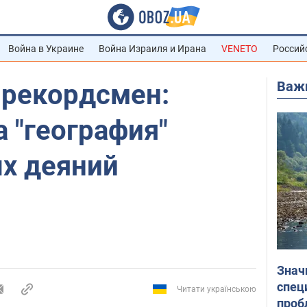
Война в Украине
Война Израиля и Ирана
VENETO
Россий
Важ
рекордсмен:
 "география"
х деяний
Знач
спец
Читати українською
проб