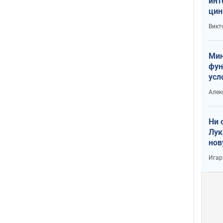
инт
цин
или
Викт
Тра
Мин
фун
усл
вое
Алек
Ни 
Лук
нов
Игар