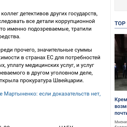
коллег детективов других государств,
следовать все детали коррупционной
TO
 что именно подозреваемые, тратили
редства.
 среди прочего, значительные суммы
имости в странах ЕС для потребностей
, уплату медицинских услуг, и услуг
реваемого в другом уголовном деле,
открыла прокуратура Швейцарии.
е Мартыненко: если доказательств нет,
Крем
возм
почт
Укра
Мнение
баллис