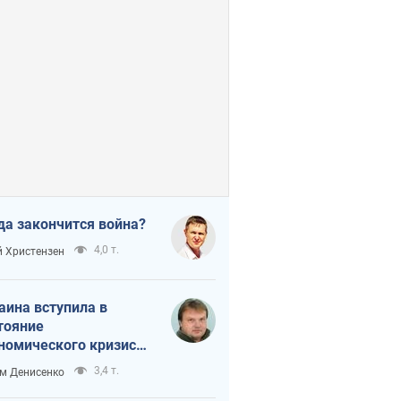
да закончится война?
4,0 т.
 Христензен
аина вступила в
тояние
номического кризиса.
ь ли свет в конце
3,4 т.
м Денисенко
неля?