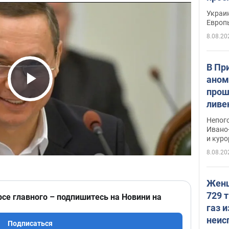
гран
Украин
Европ
8.08.20
В Пр
аном
прош
Play Video
ливе
прев
Непог
Виде
Ивано
и кур
8.08.20
Женщ
729 т
рсе главного – подпишитесь на Новини на
газ 
неис
Подписаться