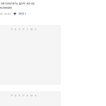
я вынес
ли платить долг из-за
иданное решение
исления
29,9 т.
26 14:43