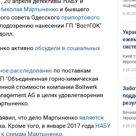
, 20 апреля детективы НАБУ и
подче
Николая Мартыненко
и бывшего
8.08.20
ого совета Одесского
припортового
подозрению нанесении ГП "ВостГОК"
Укра
долл.
ежем
сист
нко активно
обсудили в социальных
Зеле
Киев т
европ
ное расследование
по поставкам
8.08.20
ГП "Объединенная горно-химическая
енной стоимости компании Bollwerk
Забо
management AG в целях удовлетворения
подд
резу
артыненко.
обла
Вечна
киев
аявил, что дело Мартыненко
является
терро
а. Кроме того, в январе 2017 года
НАБУ
8.08.20
х к схемам Мартыненко
.