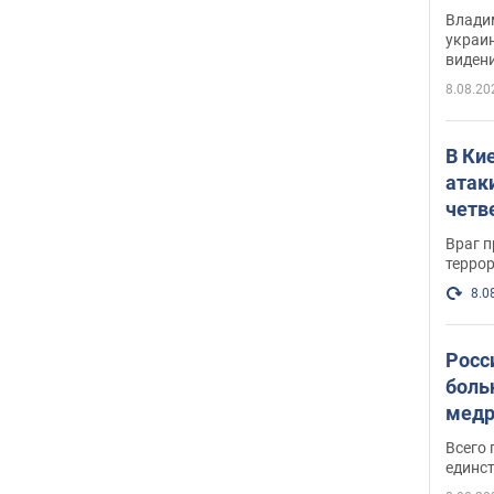
Инте
Владим
украи
виден
партне
8.08.20
В Ки
атак
четв
Враг 
терро
8.0
Росс
боль
медр
Всего 
единст