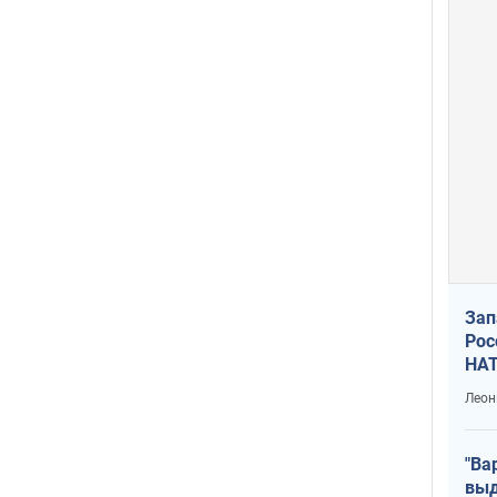
Зап
Рос
НАТ
Леон
"Ва
выд