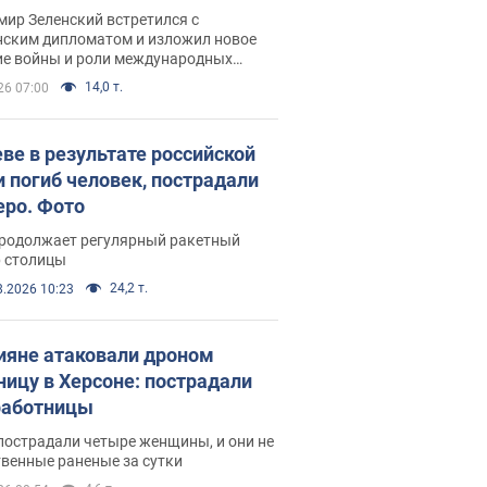
рвью с Безсмертным
ир Зеленский встретился с
нским дипломатом и изложил новое
ие войны и роли международных
ров в борьбе с Россией
14,0 т.
26 07:00
еве в результате российской
и погиб человек, пострадали
еро. Фото
продолжает регулярный ракетный
р столицы
24,2 т.
8.2026 10:23
ияне атаковали дроном
ницу в Херсоне: пострадали
аботницы
пострадали четыре женщины, и они не
венные раненые за сутки