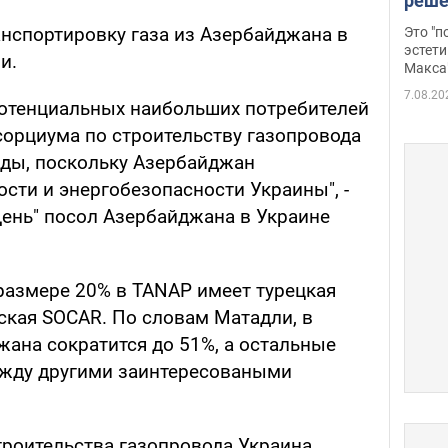
реше
росс
нспортировку газа из Азербайджана в
Это "
дрон
эстети
и.
Макса
7.08.20
 потенциальных наибольших потребителей
сорциума по строительству газопровода
ады, поскольку Азербайджан
сти и энергобезопасности Украины", -
День" посол Азербайджана в Украине
размере 20% в TANAP имеет турецкая
ская SOCAR. По словам Матадли, в
ана сократится до 51%, а остальные
ежду другими заинтересоваными
троительства газопровода Украина