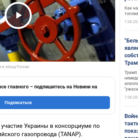
Как на
топли
7.08.20
Play Video
"Бел
явля
собс
Трам
прио
Трамп 
стро
немед
апелля
баль
рсе главного – подпишитесь на Новини на
"ужас
стои
7.08.20
долл
Подписаться
Войн
такт
 участие Украины в консорциуме по
пока
ийского газопровода (TANAP).