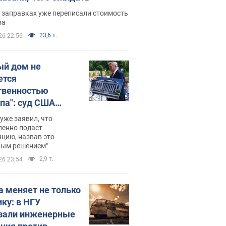
 заправках уже переписали стоимость
ва
23,6 т.
26 22:56
ый дом не
ется
твенностью
па": суд США
становил
уже заявил, что
ительство
ленно подаст
цию, назвав это
ного зала
ным решением"
мостью 400 млн
2,9 т.
26 23:54
аров
а меняет не только
ику: в НГУ
зали инженерные