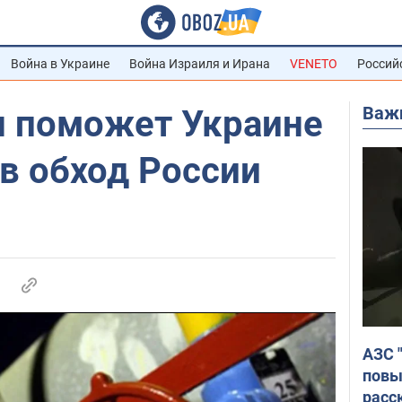
Война в Украине
Война Израиля и Ирана
VENETO
Россий
Важ
 поможет Украине
 в обход России
АЗС 
повы
расс