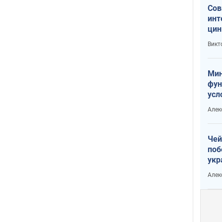
Сов
инт
цин
или
Викт
Тра
Мин
фун
усл
вое
Алек
Чей
поб
укр
чин
Алек
наз