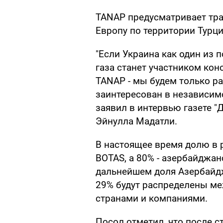
TANAP предусматривает тра
Европу по территории Турци
"Если Украина как один из
газа станет участником кон
TANAP - мы будем только р
заинтересован в независимо
заявил в интервью газете "
Эйнулла Мадатли.
В настоящее время долю в 
BOTAS, а 80% - азербайджан
дальнейшем доля Азербайдж
29% будут распределены м
странами и компаниями.
Посол отметил, что после с