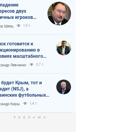
падение
ересов двух
ичных игроков
 тайный план
1,9 т.
ор Швец
мпа и Путина?
ск готовится к
кционированию в
овиях масштабного
нного кризиса
3,7 т.
сандр Левченко
 будет Крым, тот и
едит (NSJ), а
аинских футбольных
овников могут
1,4 т.
сандр Кирш
вать убийцами