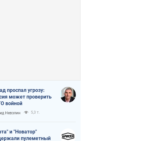
ад проспал угрозу:
сия может проверить
О войной
5,3 т.
ид Невзлин
рта" и "Новатор"
ержали пулеметный