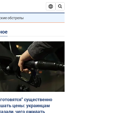
ские обстрелы
ное
"готовятся" существенно
шать цены: украинцам
казали, чего ожидать