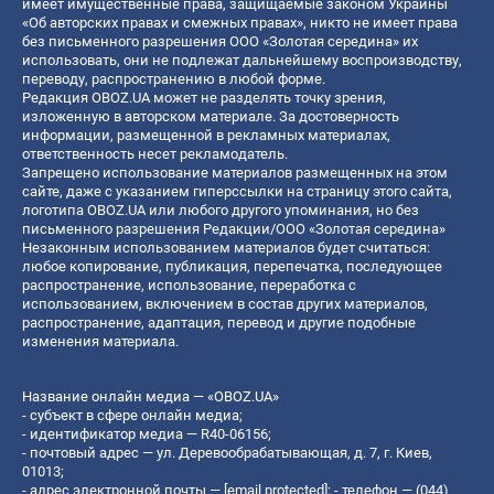
имеет имущественные права, защищаемые законом Украины
«Об авторских правах и смежных правах», никто не имеет права
без письменного разрешения ООО «Золотая середина» их
использовать, они не подлежат дальнейшему воспроизводству,
переводу, распространению в любой форме.
Редакция OBOZ.UA может не разделять точку зрения,
изложенную в авторском материале. За достоверность
информации, размещенной в рекламных материалах,
ответственность несет рекламодатель.
Запрещено использование материалов размещенных на этом
сайте, даже с указанием гиперссылки на страницу этого сайта,
логотипа OBOZ.UA или любого другого упоминания, но без
письменного разрешения Редакции/ООО «Золотая середина»
Незаконным использованием материалов будет считаться:
любое копирование, публикация, перепечатка, последующее
распространение, использование, переработка с
использованием, включением в состав других материалов,
распространение, адаптация, перевод и другие подобные
изменения материала.
Название онлайн медиа — «OBOZ.UA»
- субъект в сфере онлайн медиа;
- идентификатор медиа — R40-06156;
- почтовый адрес — ул. Деревообрабатывающая, д. 7, г. Киев,
01013;
- адрес электронной почты —
[email protected]
; - телефон — (044)