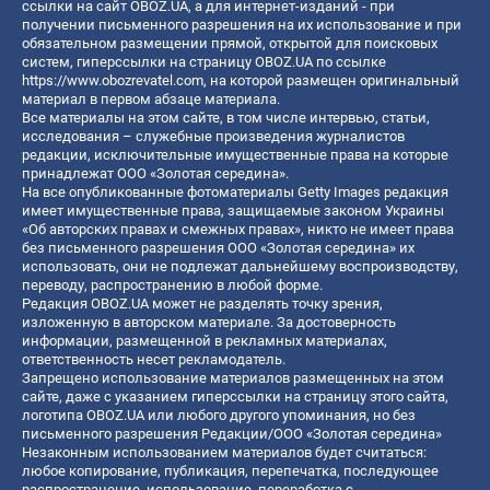
ссылки на сайт OBOZ.UA, а для интернет-изданий - при
получении письменного разрешения на их использование и при
обязательном размещении прямой, открытой для поисковых
систем, гиперссылки на страницу OBOZ.UA по ссылке
https://www.obozrevatel.com
, на которой размещен оригинальный
материал в первом абзаце материала.
Все материалы на этом сайте, в том числе интервью, статьи,
исследования – служебные произведения журналистов
редакции, исключительные имущественные права на которые
принадлежат ООО «Золотая середина».
На все опубликованные фотоматериалы Getty Images редакция
имеет имущественные права, защищаемые законом Украины
«Об авторских правах и смежных правах», никто не имеет права
без письменного разрешения ООО «Золотая середина» их
использовать, они не подлежат дальнейшему воспроизводству,
переводу, распространению в любой форме.
Редакция OBOZ.UA может не разделять точку зрения,
изложенную в авторском материале. За достоверность
информации, размещенной в рекламных материалах,
ответственность несет рекламодатель.
Запрещено использование материалов размещенных на этом
сайте, даже с указанием гиперссылки на страницу этого сайта,
логотипа OBOZ.UA или любого другого упоминания, но без
письменного разрешения Редакции/ООО «Золотая середина»
Незаконным использованием материалов будет считаться:
любое копирование, публикация, перепечатка, последующее
распространение, использование, переработка с