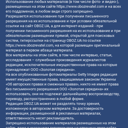
Использование любых материалов (в том числе фото- и видео-),
размещенных на этом сайте
https://www.obozrevatel.com
и на всех
его поддоменах, в любом виде строго запрещено.
Разрешается использование при получении письменного
разрешения на их использование и при условии обязательной
ссылки на сайт OBOZ.UA, а для интернет-изданий - при
получении письменного разрешения на их использование и при
обязательном размещении прямой, открытой для поисковых
систем, гиперссылки на страницу OBOZ.UA по ссылке
https://www.obozrevatel.com
, на которой размещен оригинальный
материал в первом абзаце материала.
Все материалы на этом сайте, в том числе интервью, статьи,
исследования – служебные произведения журналистов
редакции, исключительные имущественные права на которые
принадлежат ООО «Золотая середина».
На все опубликованные фотоматериалы Getty Images редакция
имеет имущественные права, защищаемые законом Украины
«Об авторских правах и смежных правах», никто не имеет права
без письменного разрешения ООО «Золотая середина» их
использовать, они не подлежат дальнейшему воспроизводству,
переводу, распространению в любой форме.
Редакция OBOZ.UA может не разделять точку зрения,
изложенную в авторском материале. За достоверность
информации, размещенной в рекламных материалах,
ответственность несет рекламодатель.
Запрещено использование материалов размещенных на этом
сайте, даже с указанием гиперссылки на страницу этого сайта,