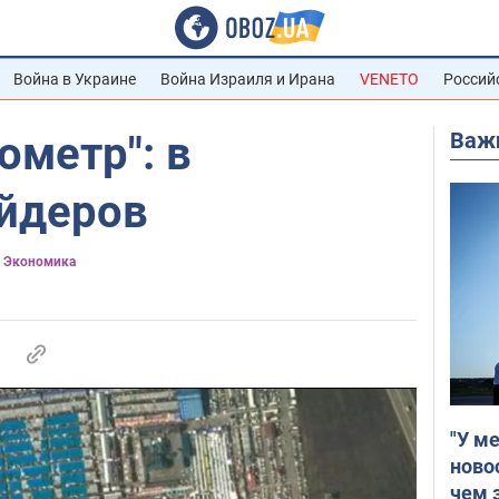
Война в Украине
Война Израиля и Ирана
VENETO
Россий
Важ
ометр": в
йдеров
) Экономика
"У м
ново
чем 