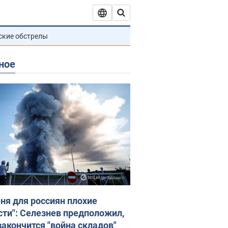
ские обстрелы
ное
еня для россиян плохие
сти": Селезнев предположил,
закончится "война складов"