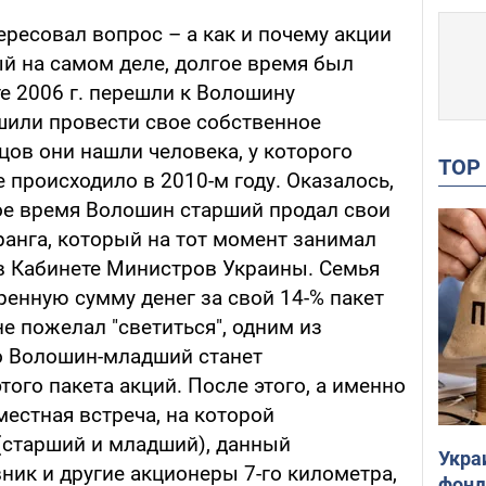
ресовал вопрос – а как и почему акции
й на самом деле, долгое время был
е 2006 г. перешли к Волошину
или провести свое собственное
цов они нашли человека, у которого
TO
 происходило в 2010-м году. Оказалось,
вое время Волошин старший продал свои
ранга, который на тот момент занимал
в Кабинете Министров Украины. Семья
енную сумму денег за свой 14-% пакет
не пожелал "светиться", одним из
то Волошин-младший станет
го пакета акций. После этого, а именно
местная встреча, на которой
(старший и младший), данный
Укра
ик и другие акционеры 7-го километра,
фонд