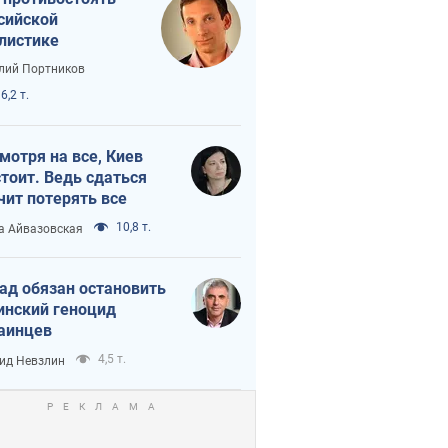
сийской
листике
лий Портников
6,2 т.
мотря на все, Киев
тоит. Ведь сдаться
чит потерять все
10,8 т.
а Айвазовская
ад обязан остановить
инский геноцид
аинцев
4,5 т.
ид Невзлин