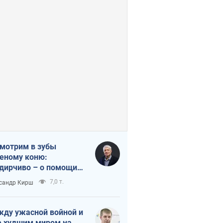
мотрим в зубы
еному коню:
дирчиво – о помощи
аине
7,0 т.
сандр Кирш
ду ужасной войной и
 худшим миром на