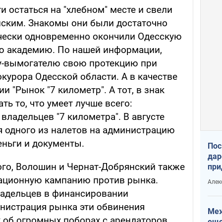
 остаться на "хлебном" месте и свели
нским. Знакомы они были достаточно
ически одновременно окончили Одесскую
 академию. По нашей информации,
у-вымогателю свою протекцию при
курора Одесской области. А в качестве
ии "Рынок "7 километр". А тот, в знак
ть то, что умеет лучше всего:
ладельцев "7 километра". В августе
мя одного из налетов на администрацию
еньги и документы.
Пос
дар
го, Волошин и Чернат-Добрянский также
при
Укр
ционную кампанию против рынка.
Алек
ладельцев в финансировании
инистрация рынка эти обвинения
Меж
х об огромных поборах с арендаторов
еще