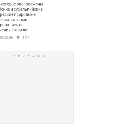
ли тревогу
окогорье расположены
йские и субальпийские
 редкие природные
ексы, которые
ровались на
ении сотен лет
1,3 т.
26 23:00