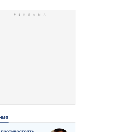
ения
 противостоять