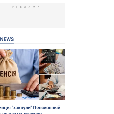
P NEWS
инцы "хакнули" Пенсионный
: выплаты массово