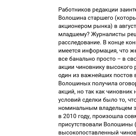
Работников редакции заинте
Волошина старшего (которы
акционером рынка) в август
младшему? Журналисты реш
расследование. В конце кон
имеется информация, что же
все банально просто – в с
акции чиновнику высокого 
один из важнейших постов 
Волошиных получила оговор
акций, но так как чиновник 
условий сделки было то, ч
номинальным владельцем это
в 2010 году, произошла сов
присутствовали Волошины 
высокопоставленный чиновн