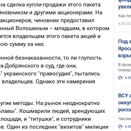
а сделка купли-продажи этого пакета
увел
иновником и другими акционерами. На
не х
Как п
 акционеров, чиновник предоставил
6.08.20
санный Волошиным – младшим, в котором
яется владельцем этого пакета акций и
Под 
сю сумму за них.
Ярос
взры
енной безнаказанности, то ли глупость
В пром
-Добрянского в суд, где они,
пожар
" украинского "правосудия", пытались
6.0
 владельцев. Однако эти намерения
ВСУ 
окку
ругие методы. На рынок неоднократно
росс
облавы". Кошмарили людей, арендующих
лощади, и "титушки", и сотрудники
Числе
в. Один из последних "визитов" милиции
6.0