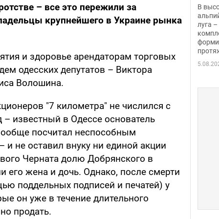
заби
ротстве – все это пережили за
В выс
альпи
ладельцы крупнейшего в Украине рынка
луга –
компл
форми
протяж
ятия и здоровье арендаторам торговых
5.08.20
дем одесских депутатов – Виктора
иса Волошина.
ционеров "7 километра" не числился с
ед – известный в Одессе основатель
вообще посчитал неспособным
 и не оставил внуку ни единой акции
евого Черната долю Добрянского в
 его жена и дочь. Однако, после смерти
щью поддельных подписей и печатей) у
рые он уже в течение длительного
но продать.