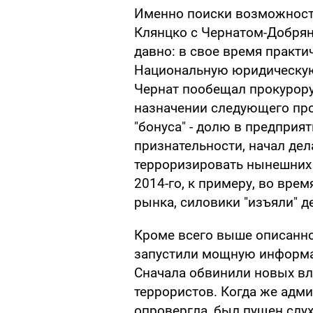
Именно поиски возможности
Клянцко с Чернатом-Добря
давно: в свое время практ
Национальную юридическую
Чернат пообещал прокурор
назначении следующего про
"бонуса" - долю в предприят
признательности, начал дела
терроризировать нынешних в
2014-го, к примеру, во вре
рынка, силовики "изъяли" д
Кроме всего выше описанно
запустили мощную информа
Сначала обвинили новых в
террористов. Когда же адм
опровергла, был пущен слу