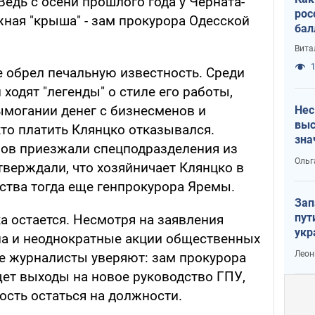
Ведь с осени прошлого года у Черната-
рос
жная "крыша" - зам прокурора Одесской
бал
Вита
1
е обрел печальную известность. Среди
ходят "легенды" о стиле его работы,
ымогании денег с бизнесменов и
Нес
выс
кто платить Клянцко отказывался.
зна
нов приезжали спецподразделения из
Ольг
верждали, что хозяйничает Клянцко в
ства тогда еще генпрокурора Яремы.
Зап
пут
а остается. Несмотря на заявления
укр
на и неоднократные акции общественных
Леон
ие журналисты уверяют: зам прокурора
щет выходы на новое руководство ГПУ,
ость остаться на должности.