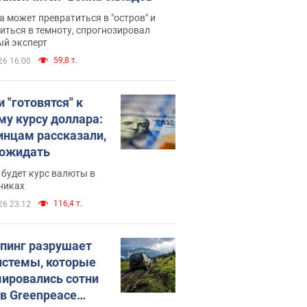
 может превратиться в "остров" и
иться в темноту, спрогнозировал
ый эксперт
59,8 т.
26 16:00
 "готовятся" к
му курсу доллара:
инцам рассказали,
 ожидать
будет курс валюты в
никах
116,4 т.
26 23:12
пинг разрушает
истемы, которые
ировались сотни
 в Greenpeace