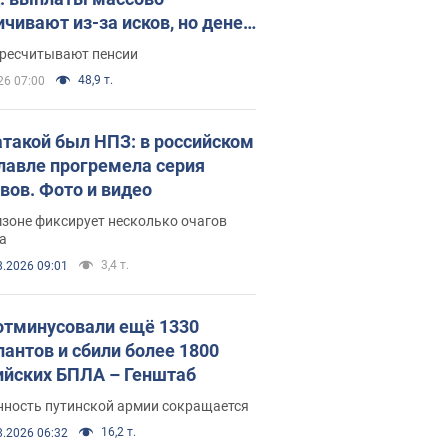
ичивают из-за исков, но денег
ватает
ересчитывают пенсии
48,9 т.
26 07:00
атакой был НПЗ: в российском
лавле прогремела серия
вов. Фото и видео
зоне фиксирует несколько очагов
а
3,4 т.
8.2026 09:01
отминусовали ещё 1330
пантов и сбили более 1800
ийских БПЛА – Генштаб
нность путинской армии сокращается
16,2 т.
8.2026 06:32