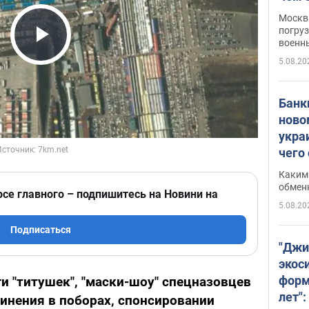
Москва
погруз
военн
Play Video
5.08.20
Банки
ново
укра
чего
Каким 
обмен
рсе главного – подпишитесь на Новини на
5.08.20
Подписаться
"Джи
экос
форм
и "титушек", "маски-шоу" спецназовцев
лет":
инения в поборах, спонсировании