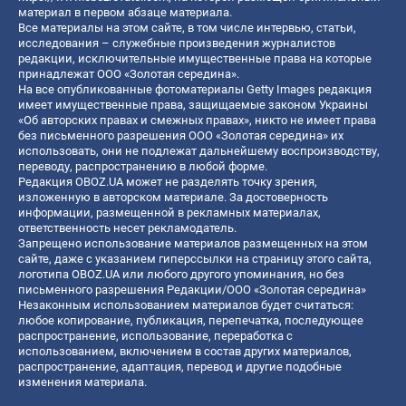
материал в первом абзаце материала.
Все материалы на этом сайте, в том числе интервью, статьи,
исследования – служебные произведения журналистов
редакции, исключительные имущественные права на которые
принадлежат ООО «Золотая середина».
На все опубликованные фотоматериалы Getty Images редакция
имеет имущественные права, защищаемые законом Украины
«Об авторских правах и смежных правах», никто не имеет права
без письменного разрешения ООО «Золотая середина» их
использовать, они не подлежат дальнейшему воспроизводству,
переводу, распространению в любой форме.
Редакция OBOZ.UA может не разделять точку зрения,
изложенную в авторском материале. За достоверность
информации, размещенной в рекламных материалах,
ответственность несет рекламодатель.
Запрещено использование материалов размещенных на этом
сайте, даже с указанием гиперссылки на страницу этого сайта,
логотипа OBOZ.UA или любого другого упоминания, но без
письменного разрешения Редакции/ООО «Золотая середина»
Незаконным использованием материалов будет считаться:
любое копирование, публикация, перепечатка, последующее
распространение, использование, переработка с
использованием, включением в состав других материалов,
распространение, адаптация, перевод и другие подобные
изменения материала.