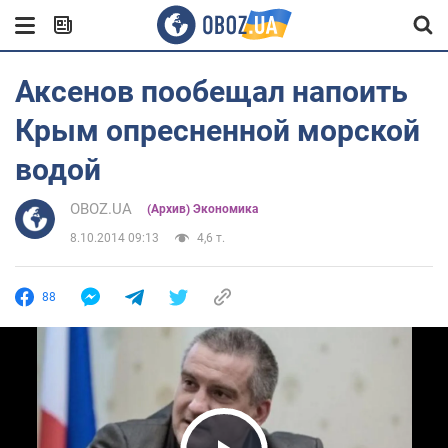
Аксенов пообещал напоить
Крым опресненной морской
водой
OBOZ.UA
(Архив) Экономика
8.10.2014 09:13
4,6 т.
88