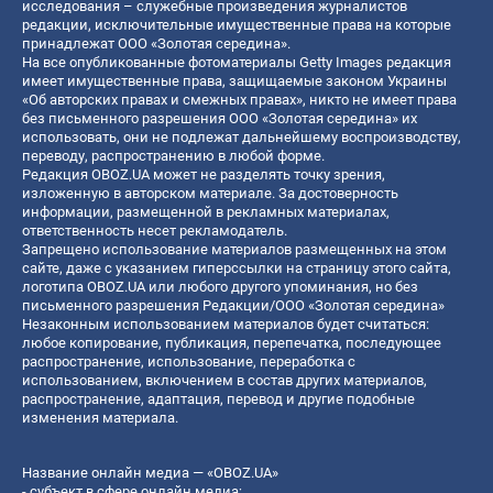
исследования – служебные произведения журналистов
редакции, исключительные имущественные права на которые
принадлежат ООО «Золотая середина».
На все опубликованные фотоматериалы Getty Images редакция
имеет имущественные права, защищаемые законом Украины
«Об авторских правах и смежных правах», никто не имеет права
без письменного разрешения ООО «Золотая середина» их
использовать, они не подлежат дальнейшему воспроизводству,
переводу, распространению в любой форме.
Редакция OBOZ.UA может не разделять точку зрения,
изложенную в авторском материале. За достоверность
информации, размещенной в рекламных материалах,
ответственность несет рекламодатель.
Запрещено использование материалов размещенных на этом
сайте, даже с указанием гиперссылки на страницу этого сайта,
логотипа OBOZ.UA или любого другого упоминания, но без
письменного разрешения Редакции/ООО «Золотая середина»
Незаконным использованием материалов будет считаться:
любое копирование, публикация, перепечатка, последующее
распространение, использование, переработка с
использованием, включением в состав других материалов,
распространение, адаптация, перевод и другие подобные
изменения материала.
Название онлайн медиа — «OBOZ.UA»
- субъект в сфере онлайн медиа;