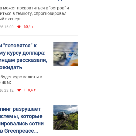
 может превратиться в "остров" и
иться в темноту, спрогнозировал
ый эксперт
60,4 т.
26 16:00
 "готовятся" к
му курсу доллара:
инцам рассказали,
 ожидать
будет курс валюты в
никах
118,4 т.
26 23:12
пинг разрушает
истемы, которые
ировались сотни
 в Greenpeace