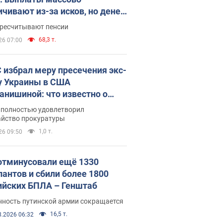
ичивают из-за исков, но денег
ватает
ересчитывают пенсии
68,3 т.
26 07:00
 избрал меру пресечения экс-
у Украины в США
анишиной: что известно о
е полностью удовлетворил
айство прокуратуры
1,0 т.
26 09:50
отминусовали ещё 1330
пантов и сбили более 1800
ийских БПЛА – Генштаб
нность путинской армии сокращается
16,5 т.
8.2026 06:32