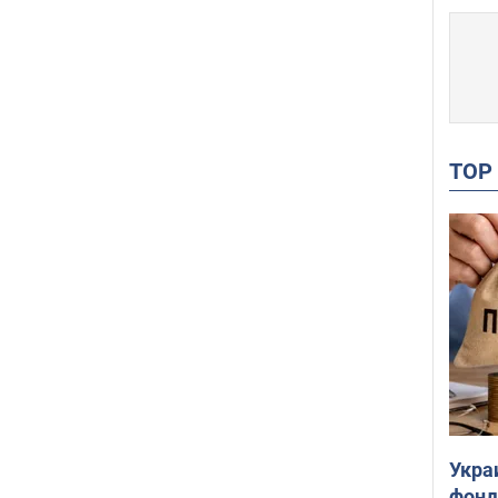
TO
Укра
фонд