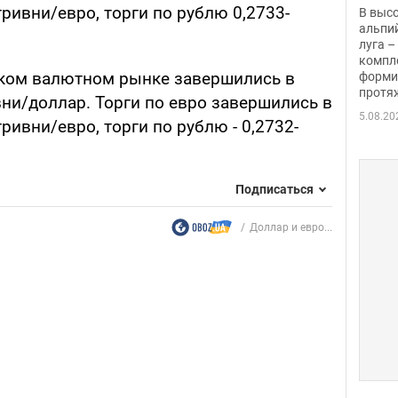
заби
гривни/евро, торги по рублю 0,2733-
В выс
альпи
луга –
компл
ском валютном рынке завершились в
форми
протяж
вни/доллар. Торги по евро завершились в
5.08.20
ривни/евро, торги по рублю - 0,2732-
Подписаться
Доллар и евро...