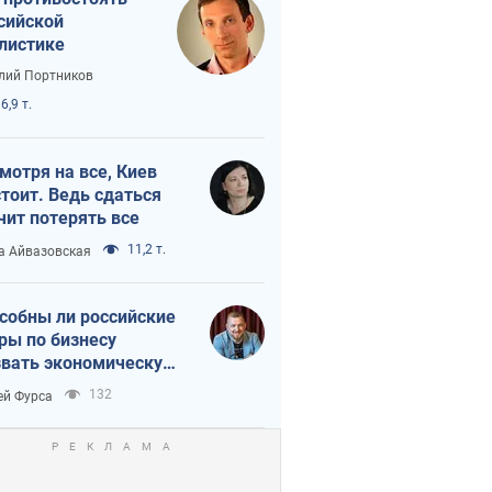
сийской
листике
лий Портников
6,9 т.
мотря на все, Киев
тоит. Ведь сдаться
чит потерять все
11,2 т.
а Айвазовская
собны ли российские
ры по бизнесу
вать экономическую
астрофу?
132
ей Фурса