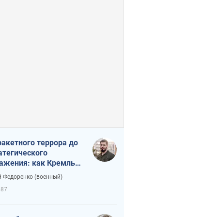
ракетного террора до
атегического
ажения: как Кремль
нал себя в ловушку
 Федоренко (военный)
687