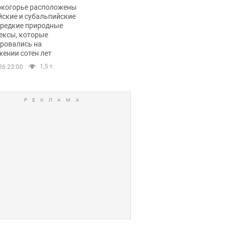
ли тревогу
окогорье расположены
йские и субальпийские
 редкие природные
ексы, которые
ровались на
ении сотен лет
1,5 т.
26 23:00