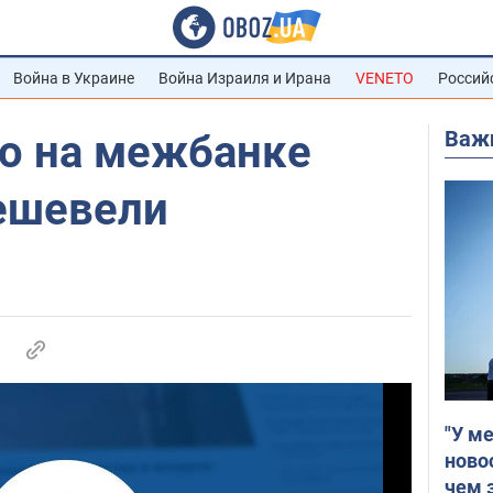
Война в Украине
Война Израиля и Ирана
VENETO
Россий
Важ
ро на межбанке
ешевели
"У м
ново
чем 