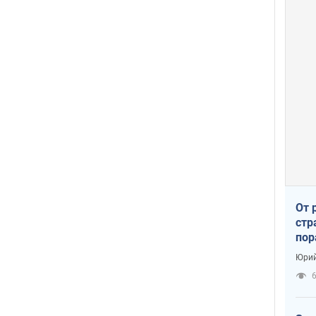
От 
стр
пор
заг
Юрий