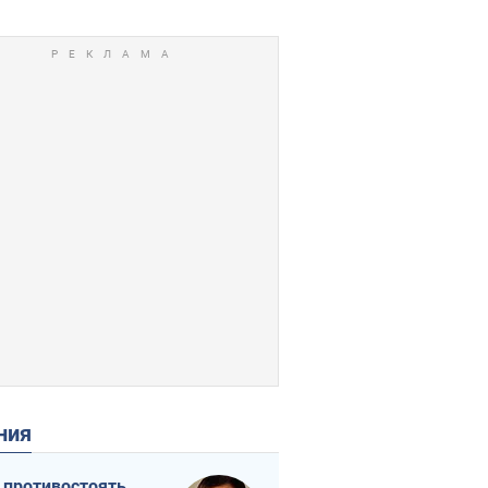
ения
 противостоять