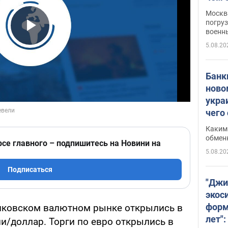
Москва
погруз
военн
Play Video
5.08.20
Банки
ново
укра
чего
Каким 
обмен
рсе главного – подпишитесь на Новини на
5.08.20
Подписаться
"Джи
экос
форм
анковском валютном рынке открылись в
лет":
ни/доллар. Торги по евро открылись в