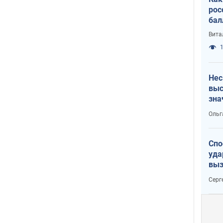
рос
бал
Вита
1
Нес
выс
зна
Ольг
Спо
уда
выз
кат
Серг