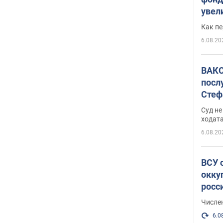
увел
не х
Как п
6.08.20
ВАКС
посл
Стеф
деле
Суд н
ходат
6.08.20
ВСУ 
окку
росс
Числе
6.0