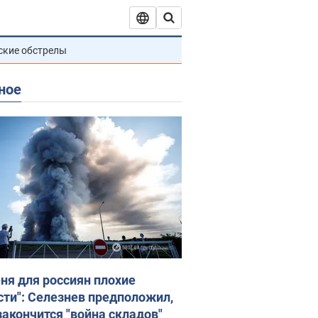
ские обстрелы
ное
еня для россиян плохие
сти": Селезнев предположил,
закончится "война складов"