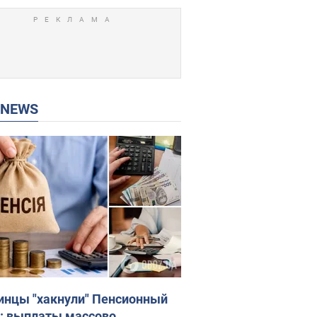
P NEWS
инцы "хакнули" Пенсионный
: выплаты массово