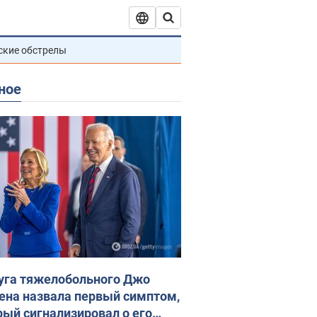
ские обстрелы
ное
уга тяжелобольного Джо
ена назвала первый симптом,
рый сигнализировал о его