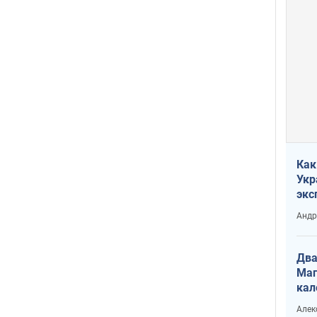
Как
Укр
экс
неф
Андр
Два
Маг
кал
Алек