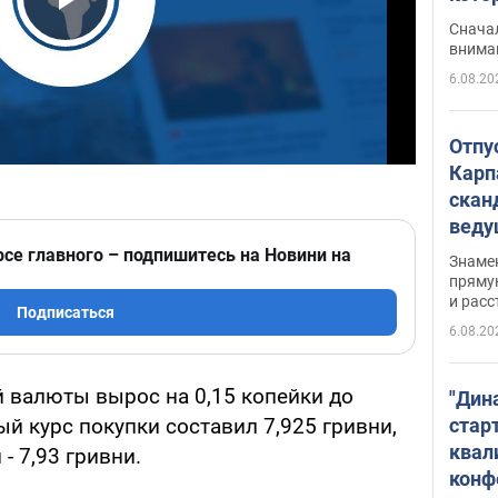
"агр
Play Video
Сначал
внима
6.08.20
Отпу
Карп
скан
вед
несп
рсе главного – подпишитесь на Новини на
Знаме
захе
пряму
и расс
Подписаться
6.08.20
 валюты вырос на 0,15 копейки до
"Дин
стар
й курс покупки составил 7,925 гривни,
квал
 7,93 гривни.
конф