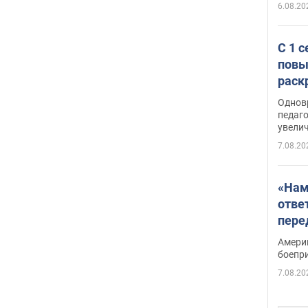
6.08.20
С 1 
повы
раск
Однов
педаг
увелич
7.08.20
«Нам
отве
пере
Patri
Амери
боепр
7.08.20