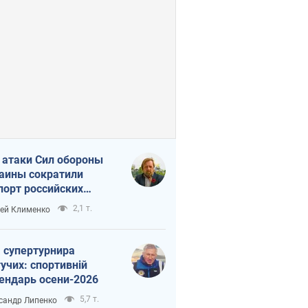
 атаки Сил обороны
аины сократили
порт российских
тепродуктов
2,1 т.
ей Клименко
 супертурнира
учих: спортивній
ендарь осени-2026
5,7 т.
сандр Липенко