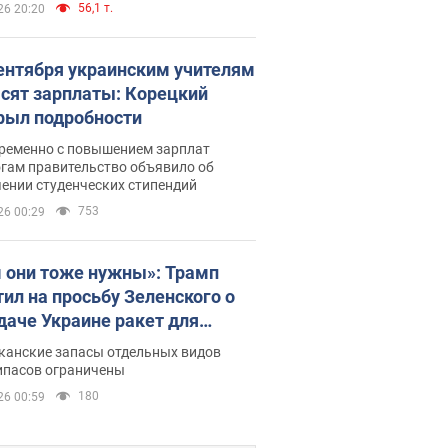
56,1 т.
26 20:20
сентября украинским учителям
сят зарплаты: Корецкий
рыл подробности
ременно с повышением зарплат
огам правительство объявило об
ении студенческих стипендий
753
26 00:29
 они тоже нужны»: Трамп
тил на просьбу Зеленского о
даче Украине ракет для
ot
канские запасы отдельных видов
ипасов ограничены
180
26 00:59