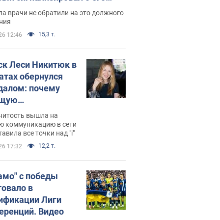
ессивном" раке
а врачи не обратили на это должного
ния
15,3 т.
26 12:46
ск Леси Никитюк в
атах обернулся
далом: почему
ущую
раведливо
нитость вышла на
йтили
ю коммуникацию в сети
тавила все точки над "i"
12,2 т.
26 17:32
амо" с победы
товало в
ификации Лиги
еренций. Видео