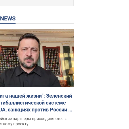
P NEWS
ита нашей жизни": Зеленский
нтибаллистической системе
JA, санкциях против России и
ержке аграриев. Видео
ейские партнеры присоединяются к
стному проекту