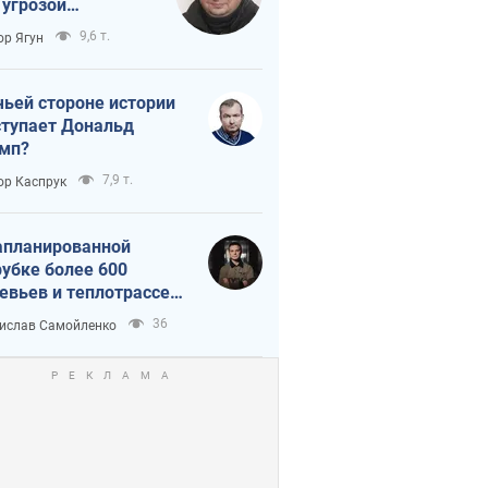
 угрозой
тическая
9,6 т.
ор Ягун
истика
чьей стороне истории
тупает Дональд
мп?
7,9 т.
ор Каспрук
апланированной
убке более 600
евьев и теплотрассе:
 происходит на
36
ислав Самойленко
емках в Киеве