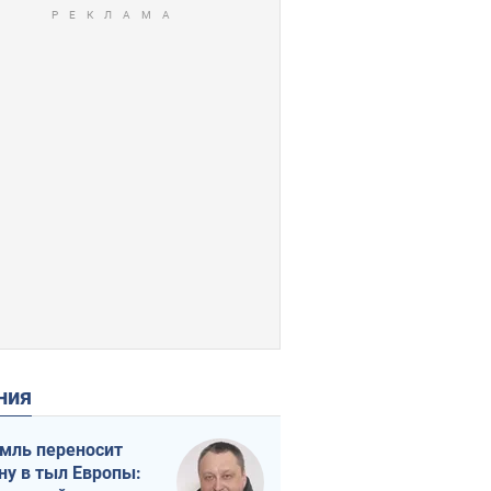
ения
мль переносит
ну в тыл Европы: