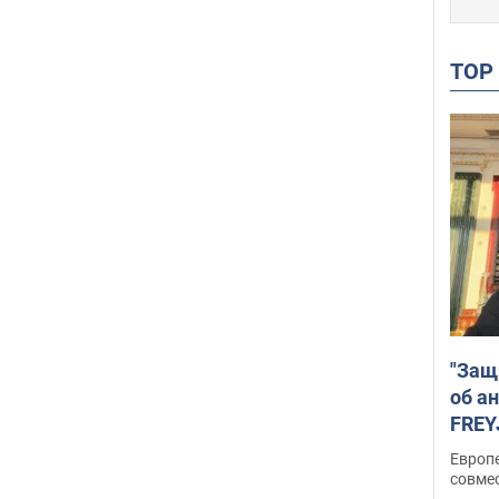
TO
"Защ
об а
FREY
подд
Европ
совме