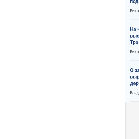
под
кри
Викт
лог
На 
выс
Тра
Викт
О з
выр
дер
что
Влад
Тер