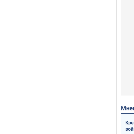
Мн
Кре
вой