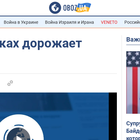
Война в Украине
Война Израиля и Ирана
VENETO
Россий
Важ
нках дорожает
Супр
Байд
кото