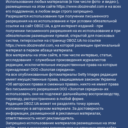
Использование любых материалов (в том числе фото- и видео-),
размещенных на этом сайте
https://www.obozrevatel.com
и на всех
его поддоменах, в любом виде строго запрещено.
Разрешается использование при получении письменного
разрешения на их использование и при условии обязательной
ссылки на сайт OBOZ.UA, а для интернет-изданий - при
получении письменного разрешения на их использование и при
обязательном размещении прямой, открытой для поисковых
систем, гиперссылки на страницу OBOZ.UA по ссылке
https://www.obozrevatel.com
, на которой размещен оригинальный
материал в первом абзаце материала.
Все материалы на этом сайте, в том числе интервью, статьи,
исследования – служебные произведения журналистов
редакции, исключительные имущественные права на которые
принадлежат ООО «Золотая середина».
На все опубликованные фотоматериалы Getty Images редакция
имеет имущественные права, защищаемые законом Украины
«Об авторских правах и смежных правах», никто не имеет права
без письменного разрешения ООО «Золотая середина» их
использовать, они не подлежат дальнейшему воспроизводству,
переводу, распространению в любой форме.
Редакция OBOZ.UA может не разделять точку зрения,
изложенную в авторском материале. За достоверность
информации, размещенной в рекламных материалах,
ответственность несет рекламодатель.
Запрещено использование материалов размещенных на этом
сайте, даже с указанием гиперссылки на страницу этого сайта,