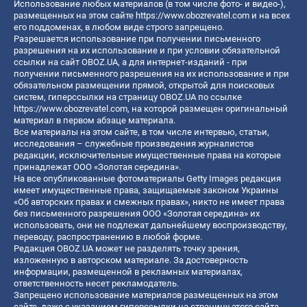
Использование любых материалов (в том числе фото- и видео-),
размещенных на этом сайте
https://www.obozrevatel.com
и на всех
его поддоменах, в любом виде строго запрещено.
Разрешается использование при получении письменного
разрешения на их использование и при условии обязательной
ссылки на сайт OBOZ.UA, а для интернет-изданий - при
получении письменного разрешения на их использование и при
обязательном размещении прямой, открытой для поисковых
систем, гиперссылки на страницу OBOZ.UA по ссылке
https://www.obozrevatel.com
, на которой размещен оригинальный
материал в первом абзаце материала.
Все материалы на этом сайте, в том числе интервью, статьи,
исследования – служебные произведения журналистов
редакции, исключительные имущественные права на которые
принадлежат ООО «Золотая середина».
На все опубликованные фотоматериалы Getty Images редакция
имеет имущественные права, защищаемые законом Украины
«Об авторских правах и смежных правах», никто не имеет права
без письменного разрешения ООО «Золотая середина» их
использовать, они не подлежат дальнейшему воспроизводству,
переводу, распространению в любой форме.
Редакция OBOZ.UA может не разделять точку зрения,
изложенную в авторском материале. За достоверность
информации, размещенной в рекламных материалах,
ответственность несет рекламодатель.
Запрещено использование материалов размещенных на этом
сайте, даже с указанием гиперссылки на страницу этого сайта,