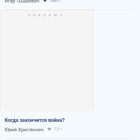
Игар Тышкевич
13,0 т.
Когда закончится война?
Юрий Христензен
7,5 т.