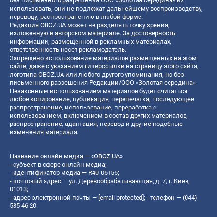
без письменного разрешения ООО «Золотая середина» их
использовать, они не подлежат дальнейшему воспроизводству,
переводу, распространению в любой форме.
Редакция OBOZ.UA может не разделять точку зрения,
изложенную в авторском материале. За достоверность
информации, размещенной в рекламных материалах,
ответственность несет рекламодатель.
Запрещено использование материалов размещенных на этом
сайте, даже с указанием гиперссылки на страницу этого сайта,
логотипа OBOZ.UA или любого другого упоминания, но без
письменного разрешения Редакции/ООО «Золотая середина»
Незаконным использованием материалов будет считаться:
любое копирование, публикация, перепечатка, последующее
распространение, использование, переработка с
использованием, включением в состав других материалов,
распространение, адаптация, перевод и другие подобные
изменения материала.
Название онлайн медиа — «OBOZ.UA»
- субъект в сфере онлайн медиа;
- идентификатор медиа — R40-06156;
- почтовый адрес — ул. Деревообрабатывающая, д. 7, г. Киев,
01013;
- адрес электронной почты —
[email protected]
; - телефон — (044)
585 46 20