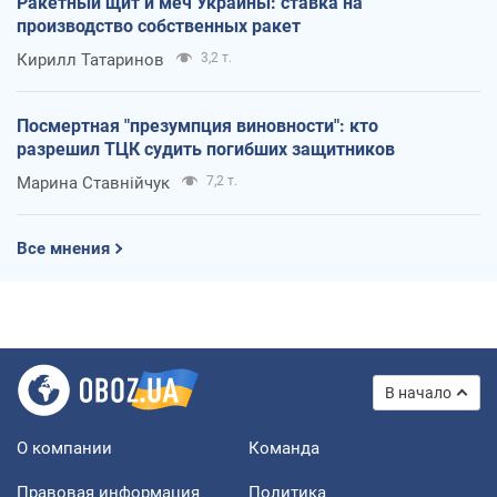
Ракетный щит и меч Украины: ставка на
производство собственных ракет
Кирилл Татаринов
3,2 т.
Посмертная "презумпция виновности": кто
разрешил ТЦК судить погибших защитников
Марина Ставнійчук
7,2 т.
Все мнения
В начало
О компании
Команда
Правовая информация
Политика