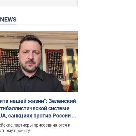
P NEWS
ита нашей жизни": Зеленский
нтибаллистической системе
JA, санкциях против России и
ержке аграриев. Видео
ейские партнеры присоединяются к
стному проекту