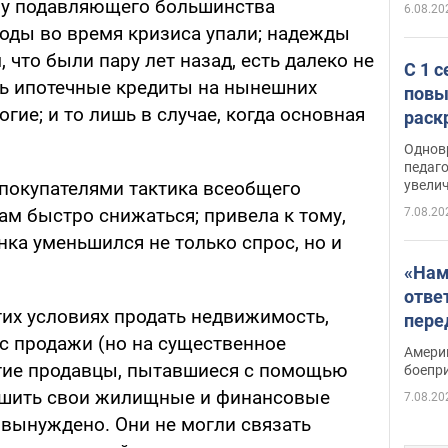
г у подавляющего большинства
6.08.20
ходы во время кризиса упали; надежды
, что были пару лет назад, есть далеко не
С 1 
ать ипотечные кредиты на нынешних
повы
гие; и то лишь в случае, когда основная
раск
Однов
педаг
увелич
 покупателями тактика всеобщего
ам быстро снижаться; привела к тому,
7.08.20
нка уменьшился не только спрос, но и
«Нам
отве
тих условиях продать недвижимость,
пере
 с продажи (но на существенное
Patri
Амери
гие продавцы, пытавшиеся с помощью
боепр
ешить свои жилищные и финансовые
7.08.20
 вынуждено. Они не могли связать