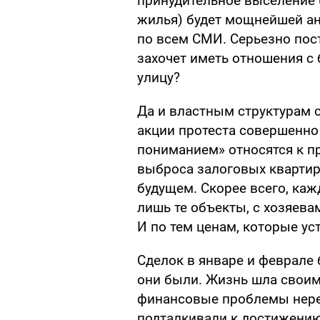
принудительное выселение (
жилья) будет мощнейшей ан
по всем СМИ. Серьезно пост
захочет иметь отношения с
улицу?
Да и властным структурам 
акции протеста совершенно 
пониманием» относятся к п
выброса залоговых квартир
будущем. Скорее всего, каж
лишь те объекты, с хозяева
И по тем ценам, которые ус
Сделок в январе и феврале
они были. Жизнь шла свои
финансовые проблемы нере
подталкивали к достижени