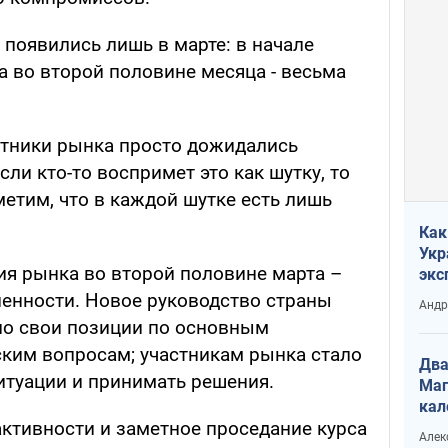
появились лишь в марте: в начале
а во второй половине месяца - весьма
стники рынка просто дожидались
ли кто-то воспримет это как шутку, то
метим, что в каждой шутке есть лишь
Как
Укр
я рынка во второй половине марта –
экс
неф
енности. Новое руководство страны
Андр
ло свои позиции по основным
ким вопросам; участникам рынка стало
Два
итуации и принимать решения.
Маг
кал
активности и заметное проседание курса
Алек