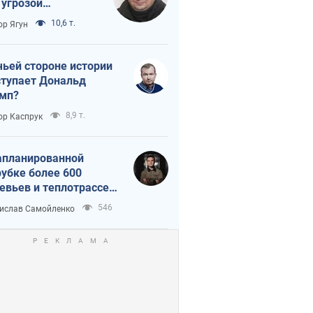
 угрозой
тическая
10,6 т.
ор Ягун
истика
чьей стороне истории
тупает Дональд
мп?
8,9 т.
ор Каспрук
апланированной
убке более 600
евьев и теплотрассе:
 происходит на
546
ислав Самойленко
емках в Киеве