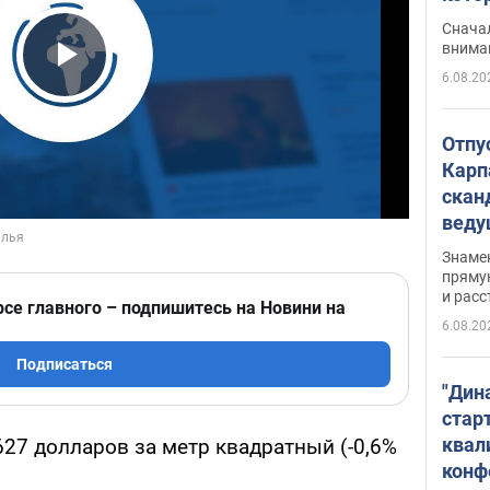
"агр
Сначал
внима
6.08.20
Play Video
Отпу
Карп
скан
вед
несп
Знаме
захе
пряму
и расс
рсе главного – подпишитесь на Новини на
6.08.20
Подписаться
"Дин
стар
квал
1627 долларов за метр квадратный (-0,6%
конф