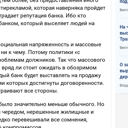
тем более, без предоставления иного
под
кри
тирекламой, которая наверняка пройдет
Викт
лог
радает репутация банка. Ибо кто
 банком, который выселяет людей на
На 
выс
Тра
социальная напряженность и массовые
Викт
ни к чему. Потому политики «с
роблемам должников. Так что массового
О з
 вряд ли стоит ожидать в обозримом
выр
дый банк будет выставлять на продажу
дер
ми которых достигнуты договоренности.
что
Влад
Тер
траивают все стороны.
 было значительно меньше обычного. Но
м чередом, нерешенные жилищные и
дко перевешивали все сомнения,
ю компромиссов.