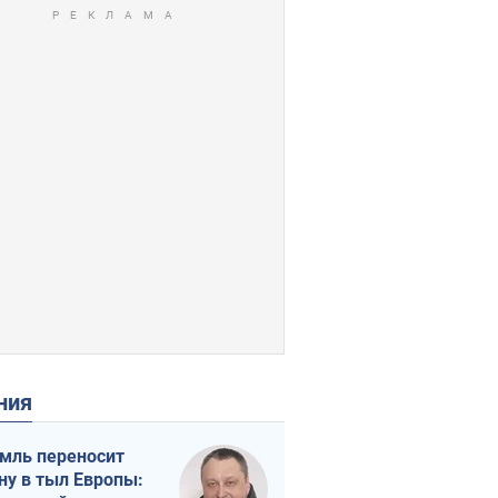
ения
мль переносит
ну в тыл Европы: