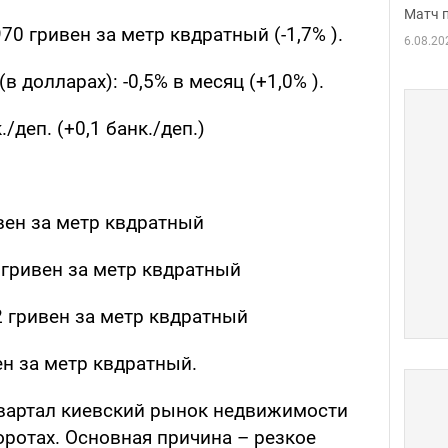
Матч 
970 гривен за метр квдратный (-1,7% ).
6.08.20
 долларах): -0,5% в месяц (+1,0% ).
/деп. (+0,1 банк./деп.)
ивен за метр квдратный
7 гривен за метр квдратный
,2 гривен за метр квдратный
ен за метр квдратный.
вартал киевский рынок недвижимости
оротах. Основная причина – резкое