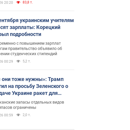
83,8 т.
26 20:20
сентября украинским учителям
сят зарплаты: Корецкий
рыл подробности
ременно с повышением зарплат
огам правительство объявило об
ении студенческих стипендий
5,2 т.
26 00:29
 они тоже нужны»: Трамп
тил на просьбу Зеленского о
даче Украине ракет для
ot
канские запасы отдельных видов
ипасов ограничены
2,0 т.
26 00:59