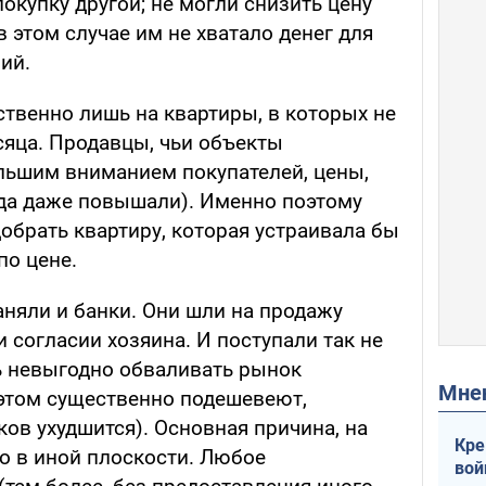
окупку другой; не могли снизить цену
в этом случае им не хватало денег для
ий.
венно лишь на квартиры, в которых не
яца. Продавцы, чьи объекты
льшим вниманием покупателей, цены,
гда даже повышали). Именно поэтому
обрать квартиру, которая устраивала бы
по цене.
яли и банки. Они шли на продажу
 согласии хозяина. И поступали так не
нь невыгодно обваливать рынок
Мн
этом существенно подешевеют,
ов ухудшится). Основная причина, на
Кре
о в иной плоскости. Любое
вой