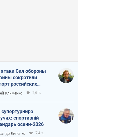
 атаки Сил обороны
аины сократили
порт российских
тепродуктов
2,6 т.
ей Клименко
 супертурнира
учих: спортивній
ендарь осени-2026
7,4 т.
сандр Липенко