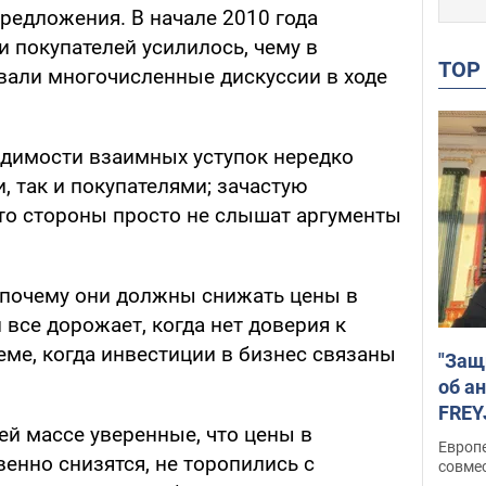
редложения. В начале 2010 года
 покупателей усилилось, чему в
TO
вали многочисленные дискуссии в ходе
димости взаимных уступок нередко
, так и покупателями; зачастую
что стороны просто не слышат аргументы
 почему они должны снижать цены в
 все дорожает, когда нет доверия к
еме, когда инвестиции в бизнес связаны
"Защ
об а
FREY
ей массе уверенные, что цены в
подд
Европ
енно снизятся, не торопились с
совме