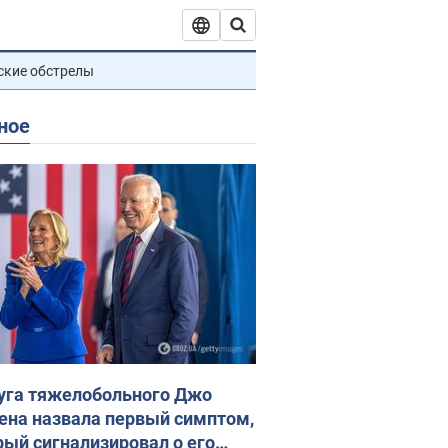
ские обстрелы
ное
уга тяжелобольного Джо
ена назвала первый симптом,
рый сигнализировал о его