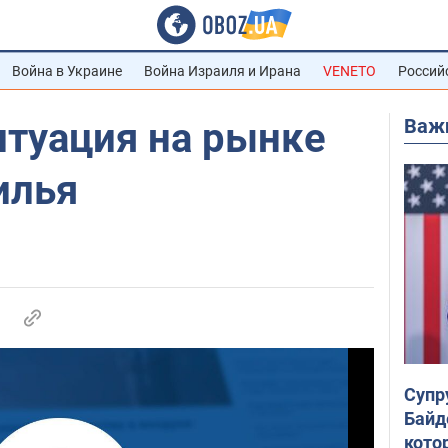
Война в Украине
Война Израиля и Ирана
VENETO
Россий
Важ
итуация на рынке
илья
Супр
Байд
кото