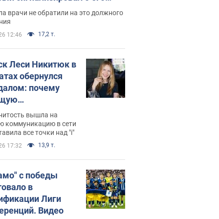
ессивном" раке
а врачи не обратили на это должного
ния
17,2 т.
26 12:46
ск Леси Никитюк в
атах обернулся
далом: почему
ущую
раведливо
нитость вышла на
йтили
ю коммуникацию в сети
тавила все точки над "i"
13,9 т.
26 17:32
амо" с победы
товало в
ификации Лиги
еренций. Видео