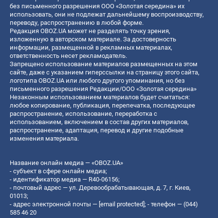
без письменного разрешения ООО «Золотая середина» их
использовать, они не подлежат дальнейшему воспроизводству,
переводу, распространению в любой форме.
Редакция OBOZ.UA может не разделять точку зрения,
изложенную в авторском материале. За достоверность
информации, размещенной в рекламных материалах,
ответственность несет рекламодатель.
Запрещено использование материалов размещенных на этом
сайте, даже с указанием гиперссылки на страницу этого сайта,
логотипа OBOZ.UA или любого другого упоминания, но без
письменного разрешения Редакции/ООО «Золотая середина»
Незаконным использованием материалов будет считаться:
любое копирование, публикация, перепечатка, последующее
распространение, использование, переработка с
использованием, включением в состав других материалов,
распространение, адаптация, перевод и другие подобные
изменения материала.
Название онлайн медиа — «OBOZ.UA»
- субъект в сфере онлайн медиа;
- идентификатор медиа — R40-06156;
- почтовый адрес — ул. Деревообрабатывающая, д. 7, г. Киев,
01013;
- адрес электронной почты —
[email protected]
; - телефон — (044)
585 46 20