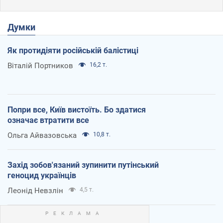
Думки
Як протидіяти російській балістиці
Віталій Портников
16,2 т.
Попри все, Київ вистоїть. Бо здатися
означає втратити все
Ольга Айвазовська
10,8 т.
Захід зобов'язаний зупинити путінський
геноцид українців
Леонід Невзлін
4,5 т.