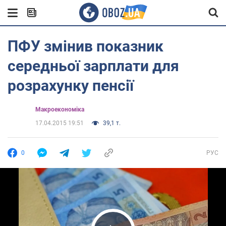
ПФУ змінив показник
середньої зарплати для
розрахунку пенсії
Mакроекономіка
17.04.2015 19:51
39,1 т.
0
РУС