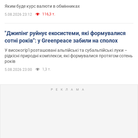
Яким буде курс валюти в обмінниках
116,3 т.
5.08.2026 23:12
"Джипінг руйнує екосистеми, які формувалися
сотні років": у Greenpeace забили на сполох
У високогір'ї розташовані альпійські та субальпійські луки –
рідкісні природні комплекси, які формувалися протягом сотень
років
1,3 т.
5.08.2026 23:00