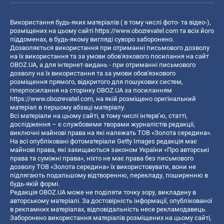
Використання будь-яких матеріалів ( в тому числі фото- та відео-),
розміщених на цьому сайті
https://www.obozrevatel.com
та всіх його
піддоменах, в будь-якому вигляді суворо заборонено.
Дозволяється використання при отриманні письмового дозволу
на їх використання та за умови обов'язкового посилання на сайт
OBOZ.UA, а для інтернет-видань - при отриманні письмового
дозволу на їх використання та за умови обов'язкового
розміщення прямого, відкритого для пошукових систем,
гіперпосилання на сторінку OBOZ.UA за посиланням
https://www.obozrevatel.com
, на якій розміщено оригінальний
матеріал в першому абзаці матеріалу.
Всі матеріали на цьому сайті, в тому числі інтерв’ю, статті,
дослідження – є службовими творами журналістів редакції,
виключні майнові права на які належать ТОВ «Золота середина».
На всі опубліковані фотоматеріали Getty Images редакція має
майнові права, які захищаються законом України «Про авторські
права та суміжні права», ніхто не має права без письмового
дозволу ТОВ «Золота середина» їх використовувати, вони не
підлягають подальшому відтворенню, перекладу, поширенню в
будь-якій формі.
Редакція OBOZ.UA може не поділяти точку зору, викладену в
авторському матеріалі. За достовірність інформації, опублікованої
в рекламних матеріалах, відповідальність несе рекламодавець.
Заборонено використання матеріалів розміщених на цьому сайті,