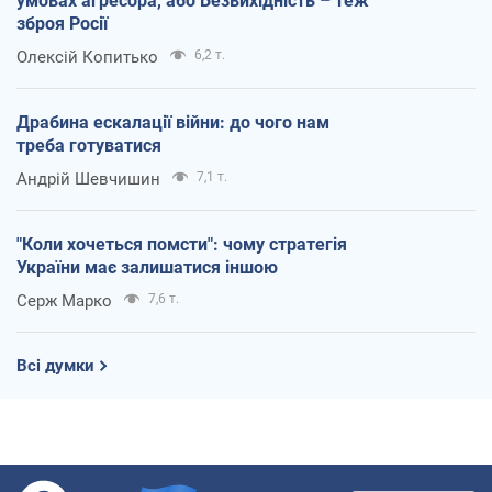
умовах агресора, або Безвихідність – теж
зброя Росії
Олексій Копитько
6,2 т.
Драбина ескалації війни: до чого нам
треба готуватися
Андрій Шевчишин
7,1 т.
"Коли хочеться помсти": чому стратегія
України має залишатися іншою
Серж Марко
7,6 т.
Всі думки