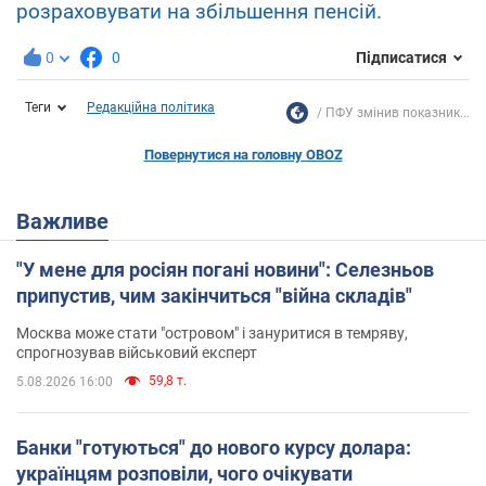
розраховувати на збільшення пенсій.
0
0
Підписатися
Теги
Редакційна політика
ПФУ змінив показник...
Повернутися на головну OBOZ
Важливе
"У мене для росіян погані новини": Селезньов
припустив, чим закінчиться "війна складів"
Москва може стати "островом" і зануритися в темряву,
спрогнозував військовий експерт
59,8 т.
5.08.2026 16:00
Банки "готуються" до нового курсу долара:
українцям розповіли, чого очікувати