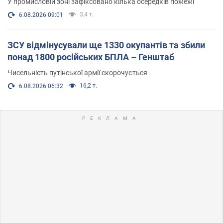
У промисловій зоні зафіксовано кілька осередків пожежі
3,4 т.
6.08.2026 09:01
ЗСУ відмінусували ще 1330 окупантів та збили
понад 1800 російських БПЛА – Генштаб
Чисельність путінської армії скорочується
16,2 т.
6.08.2026 06:32