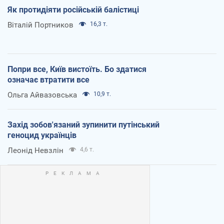
Як протидіяти російській балістиці
Віталій Портников
16,3 т.
Попри все, Київ вистоїть. Бо здатися
означає втратити все
Ольга Айвазовська
10,9 т.
Захід зобов'язаний зупинити путінський
геноцид українців
Леонід Невзлін
4,6 т.