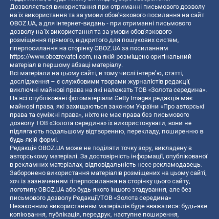
Дозволяється використання при отриманні письмового дозволу
на їх використання та за умови обов'язкового посилання на сайт
OBOZ.UA, а для інтернет-видань - при отриманні письмового
дозволу на їх використання та за умови обов'язкового
розміщення прямого, відкритого для пошукових систем,
гіперпосилання на сторінку OBOZ.UA за посиланням
https://www.obozrevatel.com
, на якій розміщено оригінальний
матеріал в першому абзаці матеріалу.
Всі матеріали на цьому сайті, в тому числі інтерв’ю, статті,
дослідження – є службовими творами журналістів редакції,
виключні майнові права на які належать ТОВ «Золота середина».
На всі опубліковані фотоматеріали Getty Images редакція має
майнові права, які захищаються законом України «Про авторські
права та суміжні права», ніхто не має права без письмового
дозволу ТОВ «Золота середина» їх використовувати, вони не
підлягають подальшому відтворенню, перекладу, поширенню в
будь-якій формі.
Редакція OBOZ.UA може не поділяти точку зору, викладену в
авторському матеріалі. За достовірність інформації, опублікованої
в рекламних матеріалах, відповідальність несе рекламодавець.
Заборонено використання матеріалів розміщених на цьому сайті,
хоч із зазначенням гіперпосилання на сторінку цього сайту,
логотипу OBOZ.UA або будь-якого іншого згадування, але без
письмового дозволу Редакції/ТОВ «Золота середина»
Незаконним використанням матеріалів буде вважатися: будь-яке
копiювання, публiкацiя, передрук, наступне поширення,