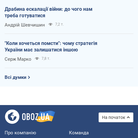
Драбина ескалації війни: до чого нам
треба готуватися
Андрій Шевчишин
7,2 т.
"Коли хочеться помсти": чому стратегія
України має залишатися іншою
Серж Марко
7,8 т.
Всі думки
На початок
Про компанію
Команда