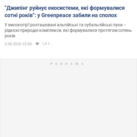
"Джипінг руйнує екосистеми, які формувалися
сотні років": у Greenpeace забили на сполох
У високогір'ї розташовані альпійські та субальпійські луки –
рідкісні природні комплекси, які формувалися протягом сотень
років
1,4 т.
5.08.2026 23:00