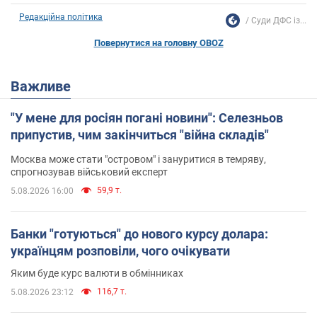
Редакційна політика
Суди ДФС із...
Повернутися на головну OBOZ
Важливе
"У мене для росіян погані новини": Селезньов
припустив, чим закінчиться "війна складів"
Москва може стати "островом" і зануритися в темряву,
спрогнозував військовий експерт
59,9 т.
5.08.2026 16:00
Банки "готуються" до нового курсу долара:
українцям розповіли, чого очікувати
Яким буде курс валюти в обмінниках
116,7 т.
5.08.2026 23:12