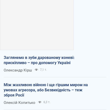
Заглянемо в зуби дарованому коневі:
прискіпливо – про допомогу Україні
Олександр Кірш
7,1 т.
Між жахливою війною і ще гіршим миром на
умовах агресора, або Безвихідність – теж
зброя Росії
Олексій Копитько
6,3 т.