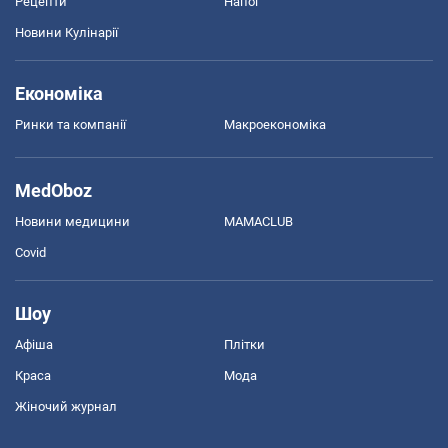
Рецепти
Напої
Новини Кулінарії
Економіка
Ринки та компанії
Макроекономіка
MedOboz
Новини медицини
MAMACLUB
Covid
Шоу
Афіша
Плітки
Краса
Мода
Жіночий журнал