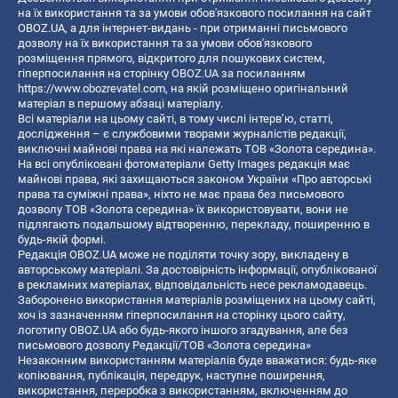
на їх використання та за умови обов'язкового посилання на сайт
OBOZ.UA, а для інтернет-видань - при отриманні письмового
дозволу на їх використання та за умови обов'язкового
розміщення прямого, відкритого для пошукових систем,
гіперпосилання на сторінку OBOZ.UA за посиланням
https://www.obozrevatel.com
, на якій розміщено оригінальний
матеріал в першому абзаці матеріалу.
Всі матеріали на цьому сайті, в тому числі інтерв’ю, статті,
дослідження – є службовими творами журналістів редакції,
виключні майнові права на які належать ТОВ «Золота середина».
На всі опубліковані фотоматеріали Getty Images редакція має
майнові права, які захищаються законом України «Про авторські
права та суміжні права», ніхто не має права без письмового
дозволу ТОВ «Золота середина» їх використовувати, вони не
підлягають подальшому відтворенню, перекладу, поширенню в
будь-якій формі.
Редакція OBOZ.UA може не поділяти точку зору, викладену в
авторському матеріалі. За достовірність інформації, опублікованої
в рекламних матеріалах, відповідальність несе рекламодавець.
Заборонено використання матеріалів розміщених на цьому сайті,
хоч із зазначенням гіперпосилання на сторінку цього сайту,
логотипу OBOZ.UA або будь-якого іншого згадування, але без
письмового дозволу Редакції/ТОВ «Золота середина»
Незаконним використанням матеріалів буде вважатися: будь-яке
копiювання, публiкацiя, передрук, наступне поширення,
використання, переробка з використанням, включенням до