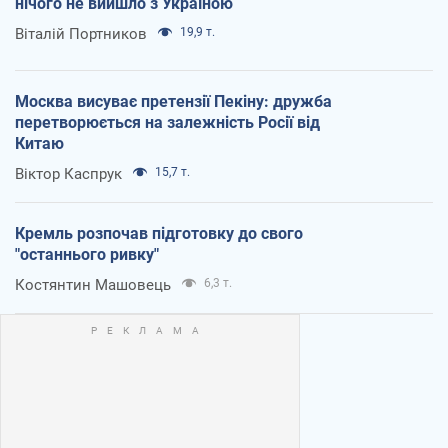
нічого не вийшло з Україною
Віталій Портников
19,9 т.
Москва висуває претензії Пекіну: дружба
перетворюється на залежність Росії від
Китаю
Віктор Каспрук
15,7 т.
Кремль розпочав підготовку до свого
"останнього ривку"
Костянтин Машовець
6,3 т.