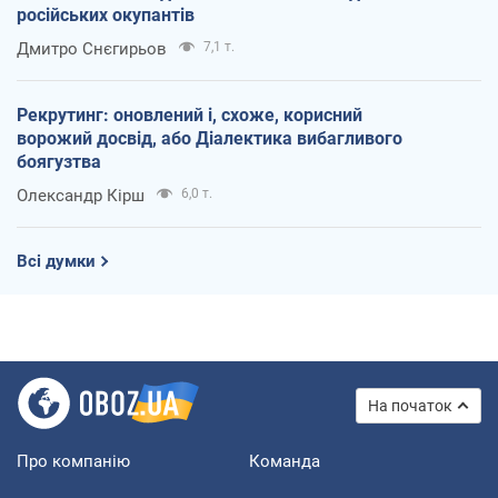
російських окупантів
Дмитро Снєгирьов
7,1 т.
Рекрутинг: оновлений і, схоже, корисний
ворожий досвід, або Діалектика вибагливого
боягузтва
Олександр Кірш
6,0 т.
Всі думки
На початок
Про компанію
Команда