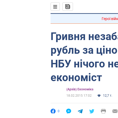
Герої вій
Гривня неза
рубль за цін
НБУ нічого н
економіст
(Архів) Економіка
18.02.2015 17:02
12,7 т.
0