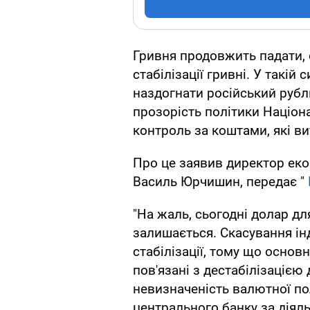
Гривня продовжить падати, 
стабілізації гривні. У такій 
наздогнати російський рубл
прозорість політики Націон
контроль за коштами, які в
Про це заявив директор ек
Василь Юрчишин, передає "
"На жаль, сьогодні долар для
залишається. Скасування ін
стабілізації, тому що основн
пов'язані з дестабілізацією
невизначеність валютної по
центрального банку за діяль