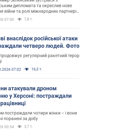
ським дипломата та окреслив нове
я війни та ролі міжнародних партнерів
тьбі з Росією
7,8 т.
26 07:00
ві внаслідок російської атаки
раждали четверо людей. Фото
продовжує регулярний ракетний терор
і
16,3 т.
8.2026 07:02
яни атакували дроном
рню у Херсоні: постраждали
рацівниці
м постраждали чотири жінки – і вони
ні поранені за добу
3,7 т.
26 00:54