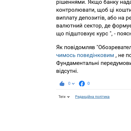
рішеннями. Якщо банку нада
контролювати, щоб ці кошти 
виплату депозитів, або на р
валютний сектор, де формує
що підштовхує курс ", - поя
Як повідомляв "Обозревател
чимось поведінковим
, не 
Фундаментальні передумови 
відсутні.
0
0
Теги
Редакційна політика