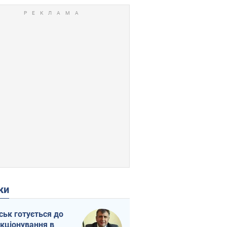
ки
ськ готується до
кціонування в