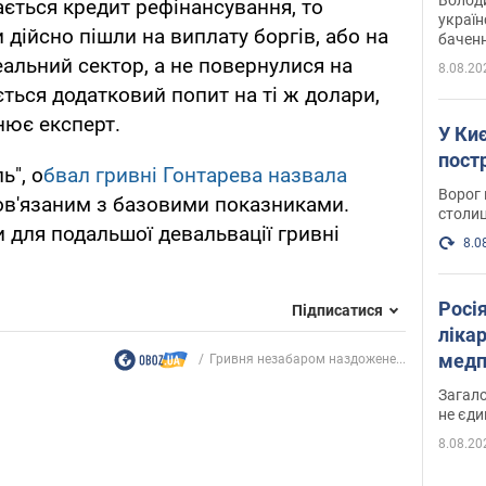
ється кредит рефінансування, то
україн
дійсно пішли на виплату боргів, або на
баченн
у боро
еальний сектор, а не повернулися на
8.08.20
ться додатковий попит на ті ж долари,
снює експерт.
У Киє
пост
ь", о
бвал гривні Гонтарева назвала
Ворог 
пов'язаним з базовими показниками.
столиц
для подальшої девальвації гривні
8.0
Росі
Підписатися
ліка
медп
Гривня незабаром наздожене...
Загало
не єди
8.08.20