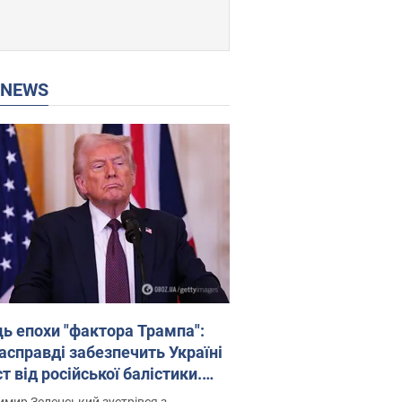
P NEWS
ць епохи "фактора Трампа":
насправді забезпечить Україні
т від російської балістики.
рв’ю з Безсмертним
мир Зеленський зустрівся з