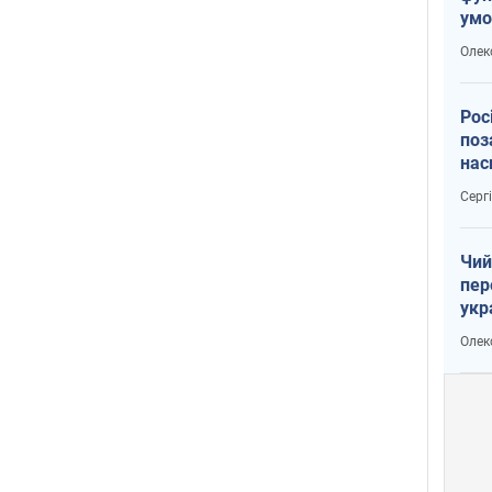
умо
воє
Олек
Рос
поз
нас
вій
Серг
Чий
пер
укр
чин
Олек
наз