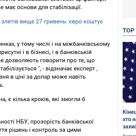
не має основи для стабілізації.
 злетів вище 27 гривень: євро коштує
TO
ринках, у тому числі і на міжбанківському
рисутні і в бізнесі, і в банківській
 не дозволяють говорити про те, що
білізується ", - відзначає експерт ,
ня в ціні за долар може навіть
ь.
 є кілька кроків, які змогли б
Кіне
хто 
ьності НБУ, прозорість банківської
захис
ття рішень і контроль за цими
Інте
Володи