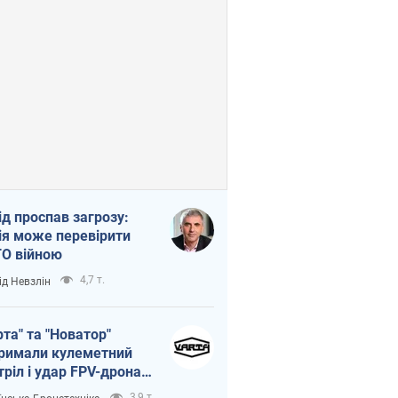
ід проспав загрозу:
ія може перевірити
О війною
4,7 т.
ід Невзлін
рта" та "Новатор"
римали кулеметний
тріл і удар FPV-дрона,
тувавши життя
3,9 т.