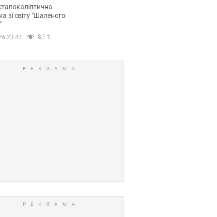
йських FPV-дронів.
стапокаліптична
ка зі світу "Шаленого
"
8,1 т.
26 23:47