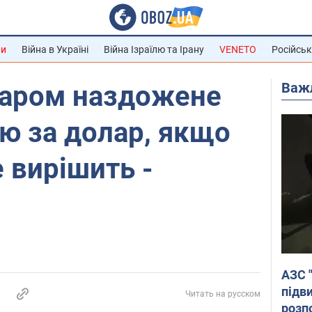
ни
Війна в Україні
Війна Ізраїлю та Ірану
VENETO
Російськ
Важ
баром наздожене
ою за долар, якщо
е вирішить -
АЗС 
підв
Читать на русском
розпо