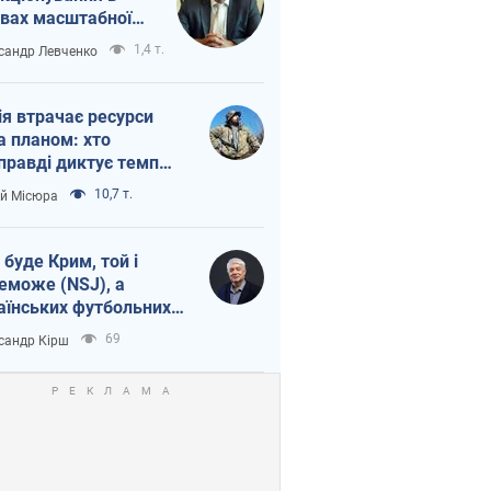
вах масштабної
нної кризи
1,4 т.
сандр Левченко
ія втрачає ресурси
а планом: хто
правді диктує темп
ни
10,7 т.
ій Місюра
 буде Крим, той і
еможе (NSJ), а
аїнських футбольних
овників можуть
69
сандр Кірш
вати вбивцями