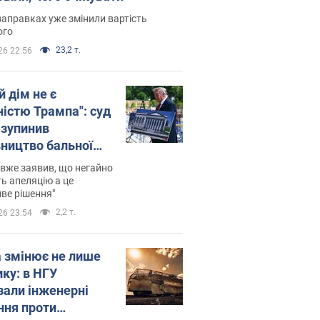
заправках уже змінили вартість
ого
23,2 т.
26 22:56
й дім не є
ністю Трампа": суд
зупинив
вництво бальної
 за $400 млн
вже заявив, що негайно
ь апеляцію а це
ве рішення"
2,2 т.
26 23:54
а змінює не лише
ику: в НГУ
зали інженерні
ння проти