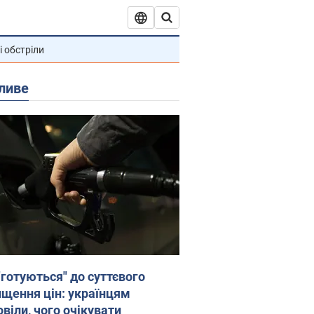
і обстріли
ливе
"готуються" до суттєвого
ищення цін: українцям
віли, чого очікувати