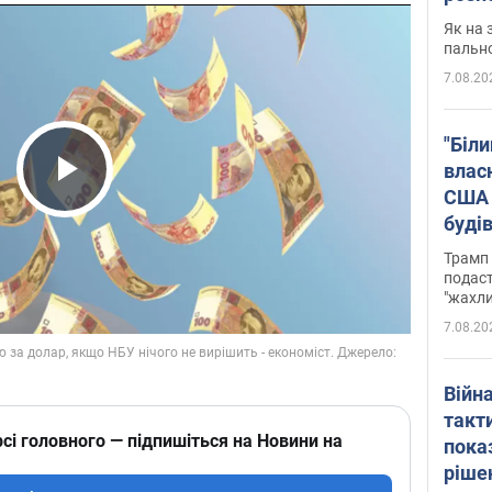
Як на 
пальн
7.08.20
"Біли
влас
США 
Play Video
буді
зали
Трамп 
подаст
"жахли
7.08.20
Війн
такт
сі головного — підпишіться на Новини на
пока
ріше