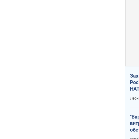
Зах
Рос
НАТ
Леон
"Ва
вит
обс
вря