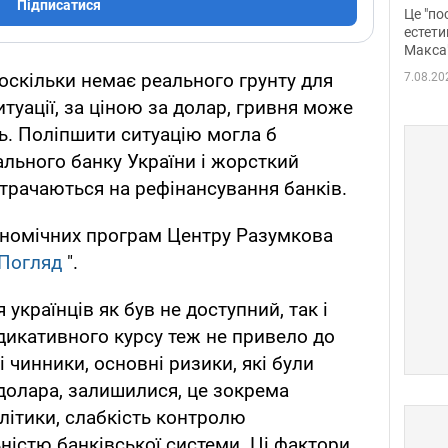
росі
Підписатися
Це "по
Фото
естети
Макса
оскільки немає реального грунту для
7.08.20
ситуації, за ціною за долар, гривня може
ь. Поліпшити ситуацію могла б
ального банку України і жорсткий
итрачаються на рефінансування банків.
ономічних програм Центру Разумкова
Погляд
".
 українців як був не доступний, так і
дикативного курсу теж не привело до
і чинники, основні ризики, які були
 долара, залишилися, це зокрема
літики, слабкість контролю
ністю банківської системи. Ці фактори