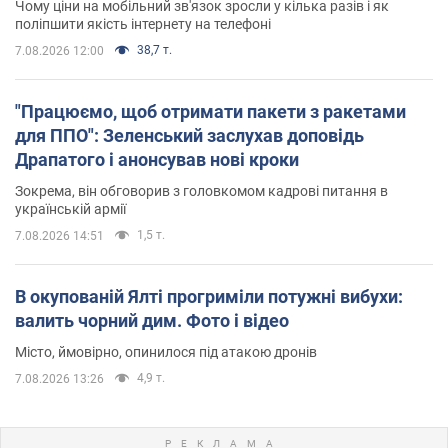
Чому ціни на мобільний зв'язок зросли у кілька разів і як
поліпшити якість інтернету на телефоні
38,7 т.
7.08.2026 12:00
"Працюємо, щоб отримати пакети з ракетами
для ППО": Зеленський заслухав доповідь
Драпатого і анонсував нові кроки
Зокрема, він обговорив з головкомом кадрові питання в
українській армії
1,5 т.
7.08.2026 14:51
В окупованій Ялті прогриміли потужні вибухи:
валить чорний дим. Фото і відео
Місто, ймовірно, опинилося під атакою дронів
4,9 т.
7.08.2026 13:26