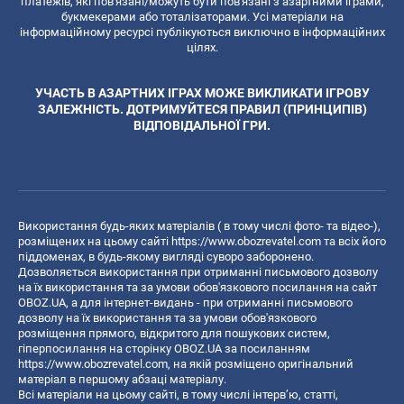
платежів, які пов'язані/можуть бути пов'язані з азартними іграми,
букмекерами або тоталізаторами. Усі матеріали на
інформаційному ресурсі публікуються виключно в інформаційних
цілях.
УЧАСТЬ В АЗАРТНИХ ІГРАХ МОЖЕ ВИКЛИКАТИ ІГРОВУ
ЗАЛЕЖНІСТЬ. ДОТРИМУЙТЕСЯ ПРАВИЛ (ПРИНЦИПІВ)
ВІДПОВІДАЛЬНОЇ ГРИ.
Використання будь-яких матеріалів ( в тому числі фото- та відео-),
розміщених на цьому сайті
https://www.obozrevatel.com
та всіх його
піддоменах, в будь-якому вигляді суворо заборонено.
Дозволяється використання при отриманні письмового дозволу
на їх використання та за умови обов'язкового посилання на сайт
OBOZ.UA, а для інтернет-видань - при отриманні письмового
дозволу на їх використання та за умови обов'язкового
розміщення прямого, відкритого для пошукових систем,
гіперпосилання на сторінку OBOZ.UA за посиланням
https://www.obozrevatel.com
, на якій розміщено оригінальний
матеріал в першому абзаці матеріалу.
Всі матеріали на цьому сайті, в тому числі інтерв’ю, статті,