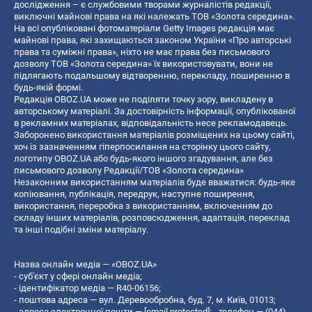
дослідження – є службовими творами журналістів редакції,
виключні майнові права на які належать ТОВ «Золота середина».
На всі опубліковані фотоматеріали Getty Images редакція має
майнові права, які захищаються законом України «Про авторські
права та суміжні права», ніхто не має права без письмового
дозволу ТОВ «Золота середина» їх використовувати, вони не
підлягають подальшому відтворенню, перекладу, поширенню в
будь-якій формі.
Редакція OBOZ.UA може не поділяти точку зору, викладену в
авторському матеріалі. За достовірність інформації, опублікованої
в рекламних матеріалах, відповідальність несе рекламодавець.
Заборонено використання матеріалів розміщених на цьому сайті,
хоч із зазначенням гіперпосилання на сторінку цього сайту,
логотипу OBOZ.UA або будь-якого іншого згадування, але без
письмового дозволу Редакції/ТОВ «Золота середина»
Незаконним використанням матеріалів буде вважатися: будь-яке
копiювання, публiкацiя, передрук, наступне поширення,
використання, переробка з використанням, включенням до
складу інших матеріалів, розповсюдження, адаптація, переклад
та інші подібні зміни матеріалу.
Назва онлайн медіа — «OBOZ.UA»
- суб'єкт у сфері онлайн медіа;
- ідентифікатор медіа — R40-06156;
- поштова адреса — вул. Деревообробна, буд. 7, м. Київ, 01013;
- адреса електронної пошти —
[email protected]
; - телефон — (044)