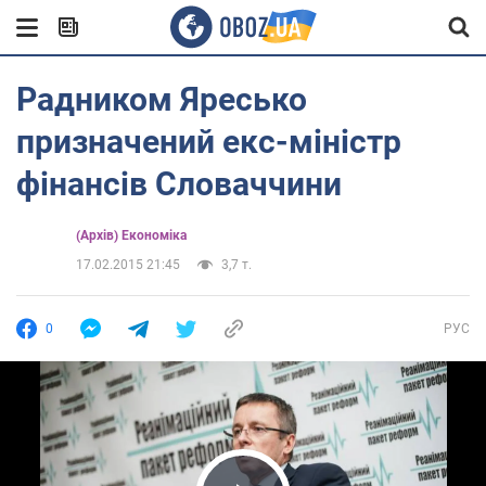
Радником Яресько
призначений екс-міністр
фінансів Словаччини
(Архів) Економіка
17.02.2015 21:45
3,7 т.
0
РУС