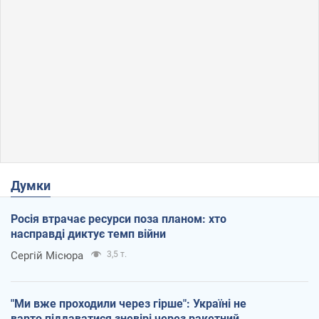
Думки
Росія втрачає ресурси поза планом: хто
насправді диктує темп війни
Сергій Місюра
3,5 т.
"Ми вже проходили через гірше": Україні не
варто піддаватися зневірі через ракетний