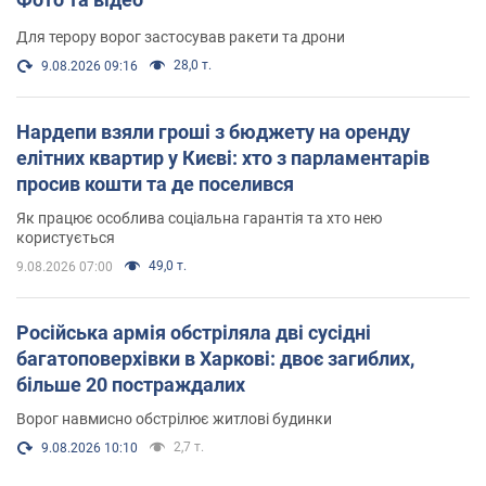
Для терору ворог застосував ракети та дрони
28,0 т.
9.08.2026 09:16
Нардепи взяли гроші з бюджету на оренду
елітних квартир у Києві: хто з парламентарів
просив кошти та де поселився
Як працює особлива соціальна гарантія та хто нею
користується
49,0 т.
9.08.2026 07:00
Російська армія обстріляла дві сусідні
багатоповерхівки в Харкові: двоє загиблих,
більше 20 постраждалих
Ворог навмисно обстрілює житлові будинки
2,7 т.
9.08.2026 10:10