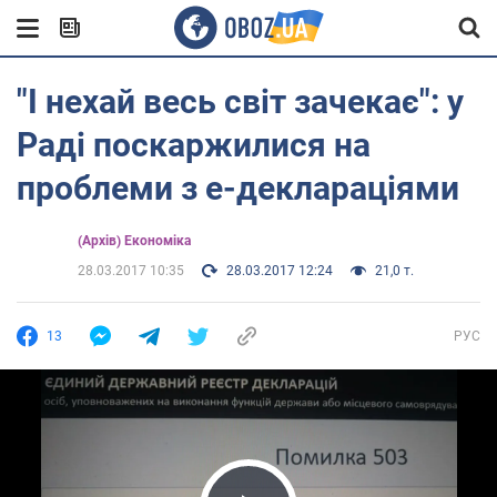
"І нехай весь світ зачекає": у
Раді поскаржилися на
проблеми з е-деклараціями
(Архів) Економіка
28.03.2017 10:35
28.03.2017 12:24
21,0 т.
13
РУС