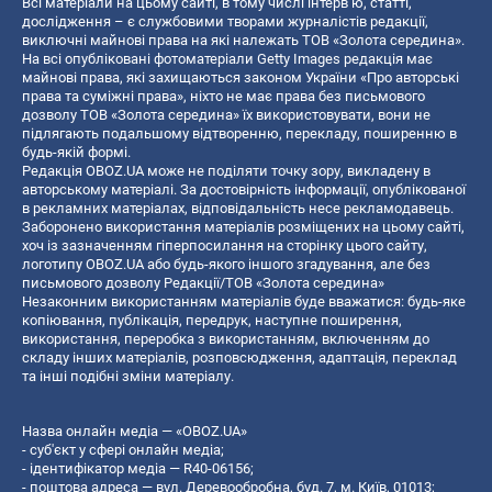
Всі матеріали на цьому сайті, в тому числі інтерв’ю, статті,
дослідження – є службовими творами журналістів редакції,
виключні майнові права на які належать ТОВ «Золота середина».
На всі опубліковані фотоматеріали Getty Images редакція має
майнові права, які захищаються законом України «Про авторські
права та суміжні права», ніхто не має права без письмового
дозволу ТОВ «Золота середина» їх використовувати, вони не
підлягають подальшому відтворенню, перекладу, поширенню в
будь-якій формі.
Редакція OBOZ.UA може не поділяти точку зору, викладену в
авторському матеріалі. За достовірність інформації, опублікованої
в рекламних матеріалах, відповідальність несе рекламодавець.
Заборонено використання матеріалів розміщених на цьому сайті,
хоч із зазначенням гіперпосилання на сторінку цього сайту,
логотипу OBOZ.UA або будь-якого іншого згадування, але без
письмового дозволу Редакції/ТОВ «Золота середина»
Незаконним використанням матеріалів буде вважатися: будь-яке
копiювання, публiкацiя, передрук, наступне поширення,
використання, переробка з використанням, включенням до
складу інших матеріалів, розповсюдження, адаптація, переклад
та інші подібні зміни матеріалу.
Назва онлайн медіа — «OBOZ.UA»
- суб'єкт у сфері онлайн медіа;
- ідентифікатор медіа — R40-06156;
- поштова адреса — вул. Деревообробна, буд. 7, м. Київ, 01013;