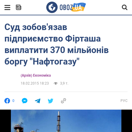
Суд зобов'язав
підприємство Фірташа
виплатити 370 мільйонів
боргу "Нафтогазу"
(Архів) Економіка
18.02.2015 18:23
3,9 т.
0
РУС