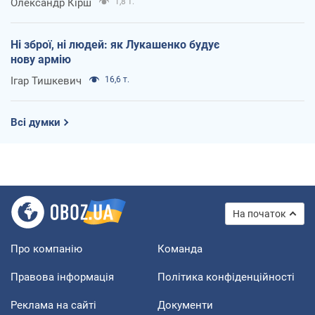
Олександр Кірш
1,8 т.
Ні зброї, ні людей: як Лукашенко будує
нову армію
Ігар Тишкевич
16,6 т.
Всі думки
На початок
Про компанію
Команда
Правова інформація
Політика конфіденційності
Реклама на сайті
Документи