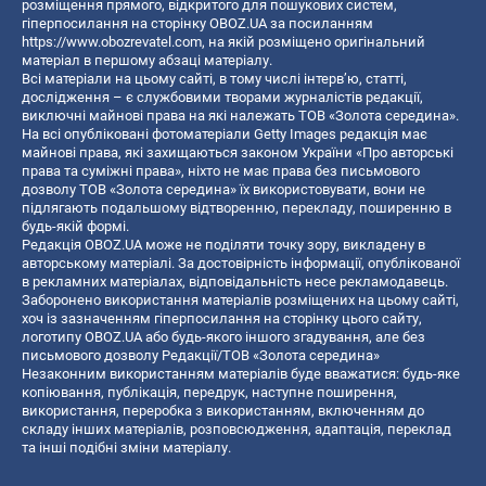
розміщення прямого, відкритого для пошукових систем,
гіперпосилання на сторінку OBOZ.UA за посиланням
https://www.obozrevatel.com
, на якій розміщено оригінальний
матеріал в першому абзаці матеріалу.
Всі матеріали на цьому сайті, в тому числі інтерв’ю, статті,
дослідження – є службовими творами журналістів редакції,
виключні майнові права на які належать ТОВ «Золота середина».
На всі опубліковані фотоматеріали Getty Images редакція має
майнові права, які захищаються законом України «Про авторські
права та суміжні права», ніхто не має права без письмового
дозволу ТОВ «Золота середина» їх використовувати, вони не
підлягають подальшому відтворенню, перекладу, поширенню в
будь-якій формі.
Редакція OBOZ.UA може не поділяти точку зору, викладену в
авторському матеріалі. За достовірність інформації, опублікованої
в рекламних матеріалах, відповідальність несе рекламодавець.
Заборонено використання матеріалів розміщених на цьому сайті,
хоч із зазначенням гіперпосилання на сторінку цього сайту,
логотипу OBOZ.UA або будь-якого іншого згадування, але без
письмового дозволу Редакції/ТОВ «Золота середина»
Незаконним використанням матеріалів буде вважатися: будь-яке
копiювання, публiкацiя, передрук, наступне поширення,
використання, переробка з використанням, включенням до
складу інших матеріалів, розповсюдження, адаптація, переклад
та інші подібні зміни матеріалу.