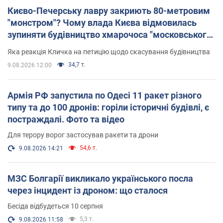
Києво-Печерську лавру закриють 80-метровим
"монстром"? Чому влада Києва відмовилась
зупиняти будівництво хмарочоса "московського
вірянина"
Яка реакція Кличка на петицію щодо скасування будівництва
34,7 т.
9.08.2026 12:00
Армія РФ запустила по Одесі 11 ракет різного
типу та до 100 дронів: горіли історичні будівлі, є
постраждалі. Фото та відео
Для терору ворог застосував ракети та дрони
54,6 т.
9.08.2026 14:21
МЗС Болгарії викликало українського посла
через інцидент із дроном: що сталося
Бесіда відбудеться 10 серпня
5,3 т.
9.08.2026 11:58