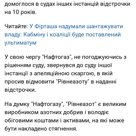
домоглося в судах інших інстанцій відстрочки
на 10 років.
Читайте:
У Фірташа надумали шантажувати
владу: Кабміну і коаліції буде поставлений
ультиматум
У свою чергу "Нафтогаз", не погоджуючись з
рішенням суду, звернувся до суду іншої
інстанції з апеляційною скаргою, в якій
просив відмовити "Рівнеазоту" в наданні
відстрочки.
На думку "Нафтогазу", "Рівнеазот" є великим
виробником азотних добрив і володіє
обіговими коштами і активами, на які може
бути накладено стягнення.