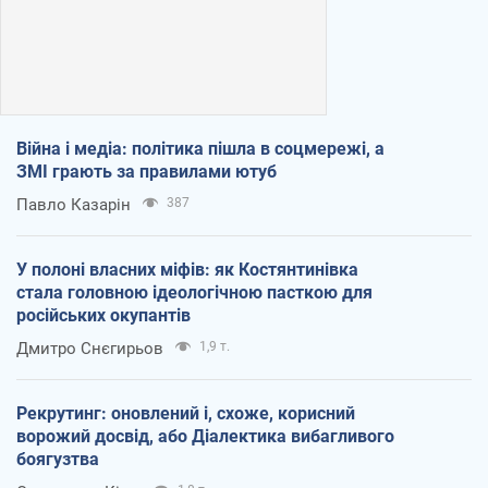
Війна і медіа: політика пішла в соцмережі, а
ЗМІ грають за правилами ютуб
Павло Казарін
387
У полоні власних міфів: як Костянтинівка
стала головною ідеологічною пасткою для
російських окупантів
Дмитро Снєгирьов
1,9 т.
Рекрутинг: оновлений і, схоже, корисний
ворожий досвід, або Діалектика вибагливого
боягузтва